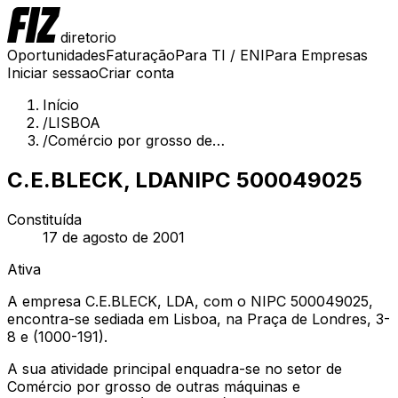
diretorio
Oportunidades
Faturação
Para TI / ENI
Para Empresas
Iniciar sessao
Criar conta
Início
/
LISBOA
/
Comércio por grosso de…
C.E.BLECK, LDA
NIPC
500049025
Constituída
17 de agosto de 2001
Ativa
A empresa C.E.BLECK, LDA, com o NIPC 500049025,
encontra-se sediada em Lisboa, na Praça de Londres, 3-
8 e (1000-191).
A sua atividade principal enquadra-se no setor de
Comércio por grosso de outras máquinas e