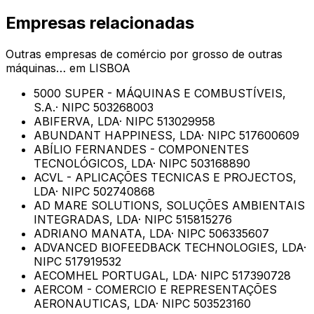
Empresas relacionadas
Outras empresas de
comércio por grosso de outras
máquinas…
em
LISBOA
5000 SUPER - MÁQUINAS E COMBUSTÍVEIS,
S.A.
· NIPC
503268003
ABIFERVA, LDA
· NIPC
513029958
ABUNDANT HAPPINESS, LDA
· NIPC
517600609
ABÍLIO FERNANDES - COMPONENTES
TECNOLÓGICOS, LDA
· NIPC
503168890
ACVL - APLICAÇÕES TECNICAS E PROJECTOS,
LDA
· NIPC
502740868
AD MARE SOLUTIONS, SOLUÇÕES AMBIENTAIS
INTEGRADAS, LDA
· NIPC
515815276
ADRIANO MANATA, LDA
· NIPC
506335607
ADVANCED BIOFEEDBACK TECHNOLOGIES, LDA
·
NIPC
517919532
AECOMHEL PORTUGAL, LDA
· NIPC
517390728
AERCOM - COMERCIO E REPRESENTAÇÕES
AERONAUTICAS, LDA
· NIPC
503523160