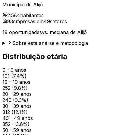
Município de
Alijó
2.584
habitantes
83
empresas em
49
setores
19
oportunidades
vs. mediana de
Alijó
Sobre esta análise e metodologia
Distribuição etária
0 - 9 anos
191
(
7.4
%)
10 - 19 anos
252
(
9.8
%)
20 - 29 anos
240
(
9.3
%)
30 - 39 anos
312
(
12.1
%)
40 - 49 anos
352
(
13.6
%)
50 - 59 anos