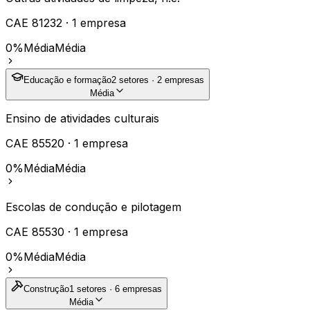
CAE
81232
·
1
empresa
0%
Média
Média
Educação e formação
2
setores ·
2
empresas
Média
Ensino de atividades culturais
CAE
85520
·
1
empresa
0%
Média
Média
Escolas de condução e pilotagem
CAE
85530
·
1
empresa
0%
Média
Média
Construção
1
setores ·
6
empresas
Média