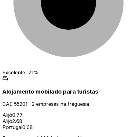
Excelente
−71%
Alojamento mobilado para turistas
CAE
55201
·
2
empresas
na freguesia
Alijó
0.77
Alijó
2.68
Portugal
0.68