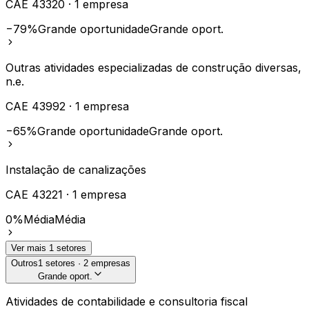
CAE
43320
·
1
empresa
−79%
Grande oportunidade
Grande oport.
Outras atividades especializadas de construção diversas,
n.e.
CAE
43992
·
1
empresa
−65%
Grande oportunidade
Grande oport.
Instalação de canalizações
CAE
43221
·
1
empresa
0%
Média
Média
Ver mais
1
setores
Outros
1
setores ·
2
empresas
Grande oport.
Atividades de contabilidade e consultoria fiscal