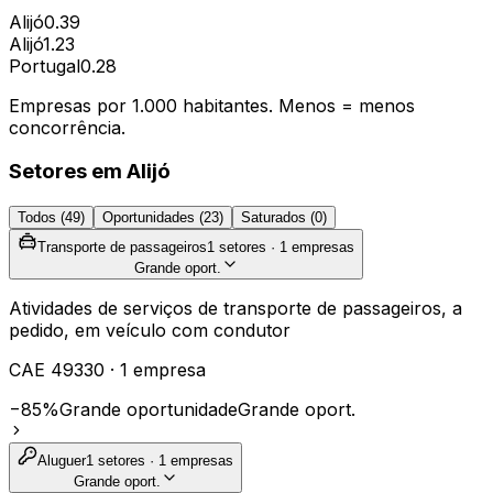
Alijó
0.39
Alijó
1.23
Portugal
0.28
Empresas por 1.000 habitantes. Menos = menos
concorrência.
Setores em
Alijó
Todos (
49
)
Oportunidades (
23
)
Saturados (
0
)
Transporte de passageiros
1
setores ·
1
empresas
Grande oport.
Atividades de serviços de transporte de passageiros, a
pedido, em veículo com condutor
CAE
49330
·
1
empresa
−85%
Grande oportunidade
Grande oport.
Aluguer
1
setores ·
1
empresas
Grande oport.