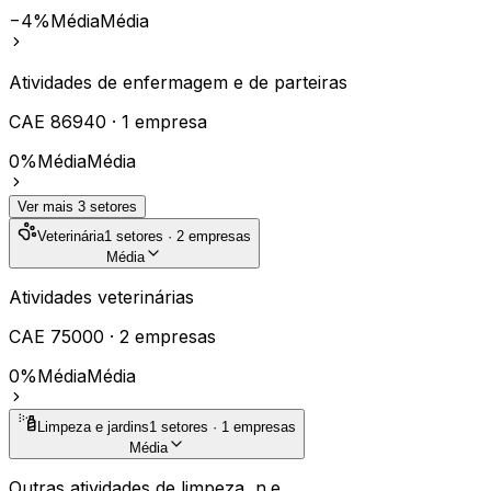
−4%
Média
Média
Atividades de enfermagem e de parteiras
CAE
86940
·
1
empresa
0%
Média
Média
Ver mais
3
setores
Veterinária
1
setores ·
2
empresas
Média
Atividades veterinárias
CAE
75000
·
2
empresas
0%
Média
Média
Limpeza e jardins
1
setores ·
1
empresas
Média
Outras atividades de limpeza, n.e.