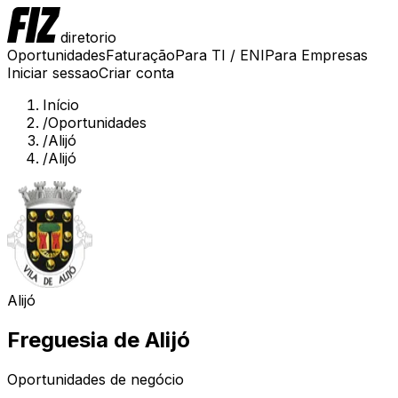
diretorio
Oportunidades
Faturação
Para TI / ENI
Para Empresas
Iniciar sessao
Criar conta
Início
/
Oportunidades
/
Alijó
/
Alijó
Alijó
Freguesia de
Alijó
Oportunidades de negócio