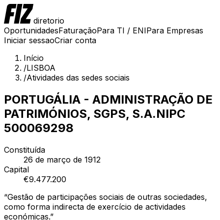
diretorio
Oportunidades
Faturação
Para TI / ENI
Para Empresas
Iniciar sessao
Criar conta
Início
/
LISBOA
/
Atividades das sedes sociais
PORTUGÁLIA - ADMINISTRAÇÃO DE
PATRIMÓNIOS, SGPS, S.A.
NIPC
500069298
Constituída
26 de março de 1912
Capital
€
9.477.200
“
Gestão de participações sociais de outras sociedades,
como forma indirecta de exercício de actividades
económicas.
”