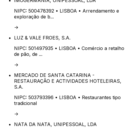
IMOGERMANIA, UNIPESSOAL, LDA
NIPC:
500478392
• LISBOA
• Arrendamento e
exploração de b...
→
LUZ & VALE FROES, S.A.
NIPC:
501497935
• LISBOA
• Comércio a retalho
de pão, de ...
→
MERCADO DE SANTA CATARINA -
RESTAURAÇÃO E ACTIVIDADES HOTELEIRAS,
S.A.
NIPC:
503793396
• LISBOA
• Restaurantes tipo
tradicional
→
NATA DA NATA, UNIPESSOAL, LDA