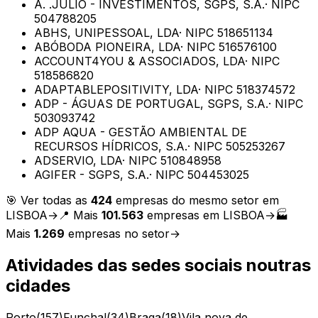
A. .JÚLIO - INVESTIMENTOS, SGPS, S.A.
· NIPC
504788205
ABHS, UNIPESSOAL, LDA
· NIPC
518651134
ABÓBODA PIONEIRA, LDA
· NIPC
516576100
ACCOUNT4YOU & ASSOCIADOS, LDA
· NIPC
518586820
ADAPTABLEPOSITIVITY, LDA
· NIPC
518374572
ADP - ÁGUAS DE PORTUGAL, SGPS, S.A.
· NIPC
503093742
ADP AQUA - GESTÃO AMBIENTAL DE
RECURSOS HÍDRICOS, S.A.
· NIPC
505253267
ADSERVIO, LDA
· NIPC
510848958
AGIFER - SGPS, S.A.
· NIPC
504453025
🎯 Ver todas as
424
empresas do mesmo setor em
LISBOA
→
📍 Mais
101.563
empresas em
LISBOA
→
🏭
Mais
1.269
empresas no setor
→
Atividades das sedes sociais
noutras
cidades
Porto
(
157
)
Funchal
(
34
)
Braga
(
18
)
Vila nova de