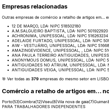
Empresas relacionadas
Outras empresas de
comércio a retalho de artigos em…
e
12 DE MARÇO, LDA
· NIPC
518502180
A.M.SALGUEIRO BAPTISTA, LDA
· NIPC
501922920
ACHRONIMA, UNIPESSOAL, LDA
· NIPC
516263234
ADELAIDE FURTADO, UNIPESSOAL, LDA
· NIPC
50
AIW - VESTUÁRIO, UNIPESSOAL, LDA
· NIPC
5166
AMAZINGEVIDENCE, UNIPESSOAL, , LDA
· NIPC
5
ANA PAULA TERREIRO ANTIGUIDADES, UNIPESS
ANONYMOUS DOMUS, UNIPESSOAL, LDA
· NIPC
ANTIGUIDADES NO ATRIUM, UNIPESSOAL, LDA
·
ANTIGUIDADES VEIGA, UNIPESSOAL, LDA
· NIPC
🎯 Ver todas as
379
empresas do mesmo setor em
LISB
Comércio a retalho de artigos em…
no
Porto
(
53
)
Coimbra
(
12
)
Viseu
(
8
)
Vila nova de gaia
(
7
)
Guimar
PARA TRABALHADORES INDEPENDENTES