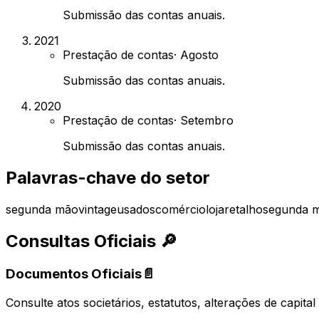
Submissão das contas anuais.
2021
Prestação de contas
·
Agosto
Submissão das contas anuais.
2020
Prestação de contas
·
Setembro
Submissão das contas anuais.
Palavras-chave do setor
segunda mão
vintage
usados
comércio
loja
retalho
segunda 
Consultas Oficiais
🔎
Documentos Oficiais
📄
Consulte atos societários, estatutos, alterações de capit