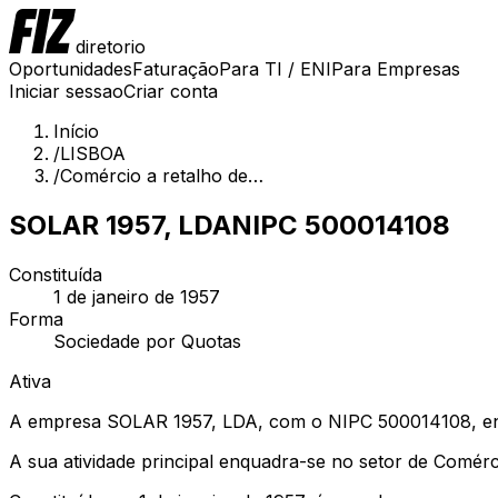
diretorio
Oportunidades
Faturação
Para TI / ENI
Para Empresas
Iniciar sessao
Criar conta
Início
/
LISBOA
/
Comércio a retalho de…
SOLAR 1957, LDA
NIPC
500014108
Constituída
1 de janeiro de 1957
Forma
Sociedade por Quotas
Ativa
A empresa SOLAR 1957, LDA, com o NIPC 500014108, enc
A sua atividade principal enquadra-se no setor de Comér