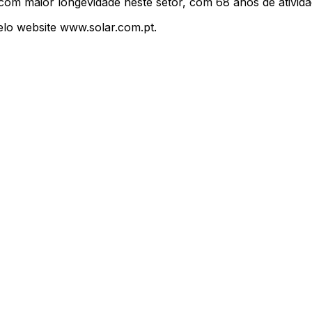
 com maior longevidade neste setor, com 68 anos de ativid
elo website www.solar.com.pt.