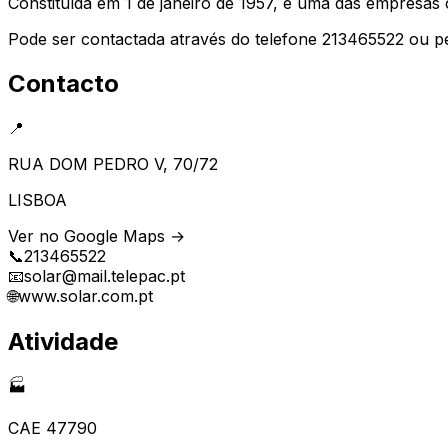
Constituída em 1 de janeiro de 1957, é uma das empresas
Pode ser contactada através do telefone 213465522 ou p
Contacto
📍
RUA DOM PEDRO V, 70/72
LISBOA
Ver no Google Maps →
📞
213465522
📧
solar@mail.telepac.pt
🌐
www.solar.com.pt
Atividade
🏭
CAE
47790