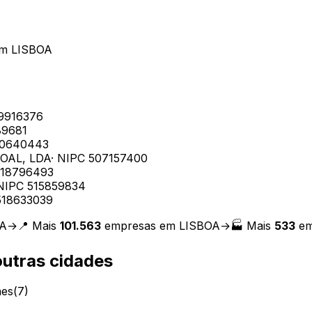
m
LISBOA
9916376
89681
10640443
OAL, LDA
· NIPC
507157400
518796493
 NIPC
515859834
518633039
OA
→
📍 Mais
101.563
empresas em
LISBOA
→
🏭 Mais
533
em
utras cidades
ães
(
7
)