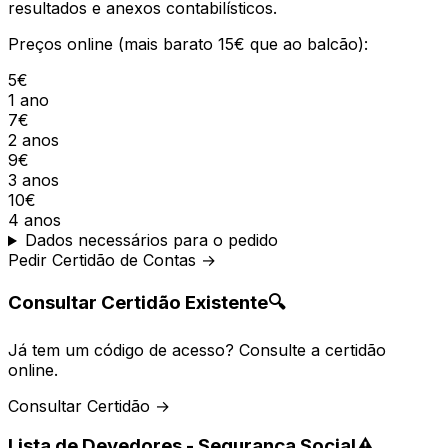
resultados e anexos contabilísticos.
Preços online (mais barato 15€ que ao balcão):
5€
1 ano
7€
2 anos
9€
3 anos
10€
4 anos
Dados necessários para o pedido
Pedir Certidão de Contas →
Consultar Certidão Existente
🔍
Já tem um código de acesso? Consulte a certidão
online.
Consultar Certidão →
Lista de Devedores - Segurança Social
⚠️