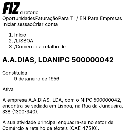
diretorio
Oportunidades
Faturação
Para TI / ENI
Para Empresas
Iniciar sessao
Criar conta
Início
/
LISBOA
/
Comércio a retalho de…
A.A.DIAS, LDA
NIPC
500000042
Constituída
9 de janeiro de 1956
Ativa
A empresa A.A.DIAS, LDA, com o NIPC 500000042,
encontra-se sediada em Lisboa, na Rua da Junqueira,
338 (1300-340).
A sua atividade principal enquadra-se no setor de
Comércio a retalho de têxteis (CAE 47510).