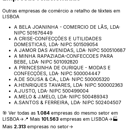
Outras empresas de
comércio a retalho de têxteis
em
LISBOA
A BELA JOANINHA - COMERCIO DE LÃS, LDA
·
NIPC
501676449
A CRISE-CONFECÇÕES E UTILIDADES
DOMESTICAS, LDA
· NIPC
501509054
A JAMOR DAS AVENIDAS, LDA
· NIPC
500510687
A MINHA RAPAZIADA-CONFECCOES PARA
BEBE, LDA
· NIPC
501092820
A PRINCESINHA DE OURIQUE - MODAS E
CONFECÇÕES, LDA
· NIPC
500004447
A.DE SOUSA & CA., LDA
· NIPC
500005320
A.HENRIQUES TAVARES, LDA
· NIPC
500002363
A.JUSTO, LDA
· NIPC
500499004
A.MELO & J.MELO, LDA
· NIPC
500489343
A.SANTOS & FERREIRA, LDA
· NIPC
502404507
🎯 Ver todas as
1.084
empresas do mesmo setor em
LISBOA
→
📍 Mais
101.563
empresas em
LISBOA
→
🏭
Mais
2.313
empresas no setor
→