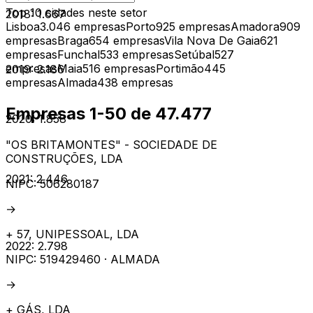
Top 10 cidades neste setor
2018
:
1.667
Lisboa
3.046
empresas
Porto
925
empresas
Amadora
909
empresas
Braga
654
empresas
Vila Nova De Gaia
621
empresas
Funchal
533
empresas
Setúbal
527
empresas
Maia
516
empresas
Portimão
445
2019
:
2.186
empresas
Almada
438
empresas
Empresas 1-
50
de
47.477
2020
:
1.858
"OS BRITAMONTES" - SOCIEDADE DE
CONSTRUÇÕES, LDA
2021
:
2.446
NIPC:
506280187
→
+ 57, UNIPESSOAL, LDA
2022
:
2.798
NIPC:
519429460
· ALMADA
→
+ GÁS, LDA