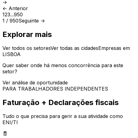
→
← Anterior
1
2
3
...
950
1 /
950
Seguinte →
Explorar mais
Ver todos os setores
Ver todas as cidades
Empresas em
LISBOA
Quer saber onde há menos concorrência para este
setor?
Ver análise de oportunidade
PARA TRABALHADORES INDEPENDENTES
Faturação + Declarações fiscais
Tudo o que precisa para gerir a sua atividade como
ENI/TI
🧾