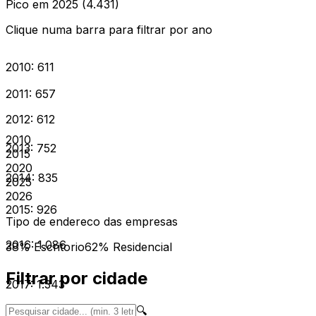
Pico em 2025 (4.431)
Clique numa barra para filtrar por ano
2010
:
611
2011
:
657
2012
:
612
2010
2013
:
752
2015
2020
2014
:
835
2025
2026
2015
:
926
Tipo de endereco das empresas
2016
:
1.086
38
% Escritorio
62
% Residencial
Filtrar por cidade
2017
:
1.343
🔍