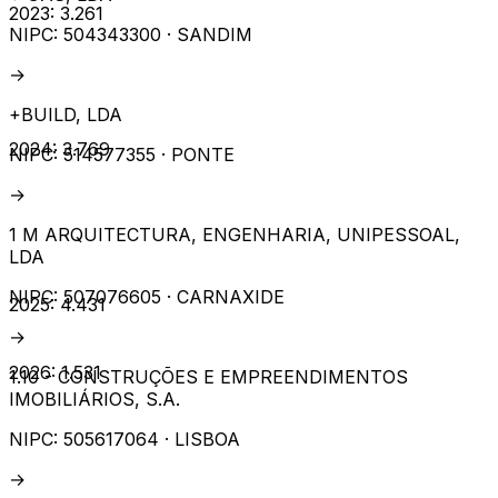
2023
:
3.261
NIPC:
504343300
· SANDIM
→
+BUILD, LDA
2024
:
3.769
NIPC:
514577355
· PONTE
→
1 M ARQUITECTURA, ENGENHARIA, UNIPESSOAL,
LDA
NIPC:
507076605
· CARNAXIDE
2025
:
4.431
→
2026
:
1.531
1.10 - CONSTRUÇÕES E EMPREENDIMENTOS
IMOBILIÁRIOS, S.A.
NIPC:
505617064
· LISBOA
→