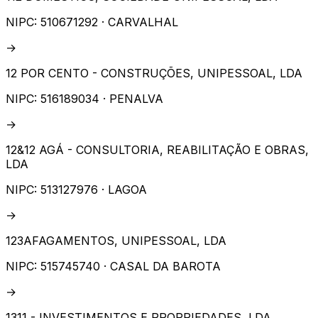
NIPC:
510671292
· CARVALHAL
→
12 POR CENTO - CONSTRUÇÕES, UNIPESSOAL, LDA
NIPC:
516189034
· PENALVA
→
12&12 AGÁ - CONSULTORIA, REABILITAÇÃO E OBRAS,
LDA
NIPC:
513127976
· LAGOA
→
123AFAGAMENTOS, UNIPESSOAL, LDA
NIPC:
515745740
· CASAL DA BAROTA
→
1311 - INVESTIMENTOS E PROPRIEDADES, LDA