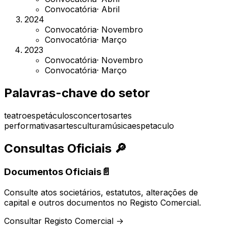
Convocatória
·
Abril
2024
Convocatória
·
Novembro
Convocatória
·
Março
2023
Convocatória
·
Novembro
Convocatória
·
Março
Palavras-chave do setor
teatro
espetáculos
concertos
artes
performativas
artes
cultura
música
espetaculo
Consultas Oficiais
🔎
Documentos Oficiais
📄
Consulte atos societários, estatutos, alterações de
capital e outros documentos no Registo Comercial.
Consultar Registo Comercial →