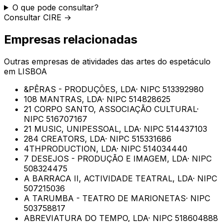
O que pode consultar?
Consultar CIRE →
Empresas relacionadas
Outras empresas de
atividades das artes do espetáculo
em
LISBOA
&PÊRAS - PRODUÇÕES, LDA
· NIPC
513392980
108 MANTRAS, LDA
· NIPC
514828625
21 CORPO SANTO, ASSOCIAÇÃO CULTURAL
·
NIPC
516707167
21 MUSIC, UNIPESSOAL, LDA
· NIPC
514437103
284 CREATORS, LDA
· NIPC
515331686
4THPRODUCTION, LDA
· NIPC
514034440
7 DESEJOS - PRODUÇÃO E IMAGEM, LDA
· NIPC
508324475
A BARRACA II, ACTIVIDADE TEATRAL, LDA
· NIPC
507215036
A TARUMBA - TEATRO DE MARIONETAS
· NIPC
503758817
ABREVIATURA DO TEMPO, LDA
· NIPC
518604888