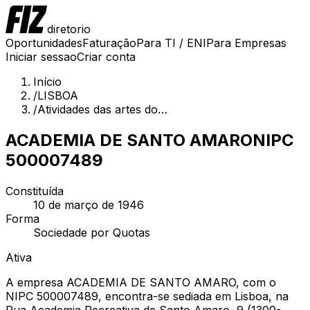
diretorio
Oportunidades
Faturação
Para TI / ENI
Para Empresas
Iniciar sessao
Criar conta
Início
/
LISBOA
/
Atividades das artes do…
ACADEMIA DE SANTO AMARO
NIPC
500007489
Constituída
10 de março de 1946
Forma
Sociedade por Quotas
Ativa
A empresa ACADEMIA DE SANTO AMARO, com o
NIPC 500007489, encontra-se sediada em Lisboa, na
Rua Academia Recreativa de Santo Amaro, 9 (1300-