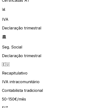
Certificadas AT
📊
IVA
Declaração trimestral
🏛️
Seg. Social
Declaração trimestral
🇪🇺
Recapitulativo
IVA intracomunitário
Contabilista tradicional
50-150€/mês
FIZ