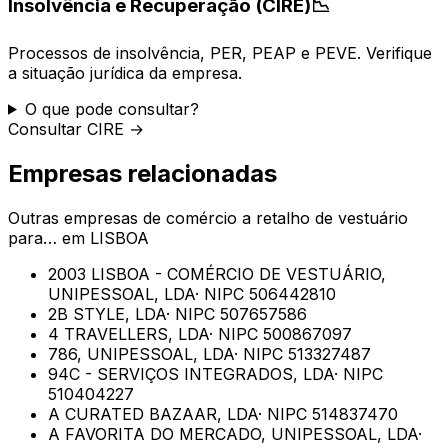
Insolvência e Recuperação (CIRE)
📉
Processos de insolvência, PER, PEAP e PEVE. Verifique
a situação jurídica da empresa.
O que pode consultar?
Consultar CIRE →
Empresas relacionadas
Outras empresas de
comércio a retalho de vestuário
para…
em
LISBOA
2003 LISBOA - COMÉRCIO DE VESTUÁRIO,
UNIPESSOAL, LDA
· NIPC
506442810
2B STYLE, LDA
· NIPC
507657586
4 TRAVELLERS, LDA
· NIPC
500867097
786, UNIPESSOAL, LDA
· NIPC
513327487
94C - SERVIÇOS INTEGRADOS, LDA
· NIPC
510404227
A CURATED BAZAAR, LDA
· NIPC
514837470
A FAVORITA DO MERCADO, UNIPESSOAL, LDA
·