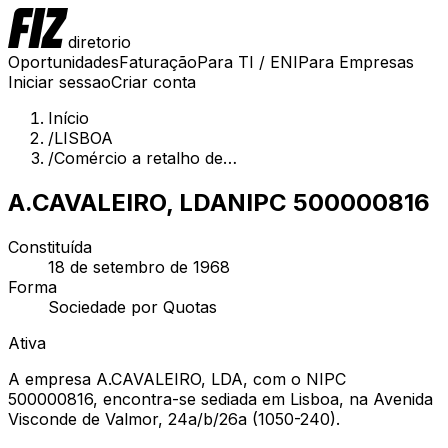
diretorio
Oportunidades
Faturação
Para TI / ENI
Para Empresas
Iniciar sessao
Criar conta
Início
/
LISBOA
/
Comércio a retalho de…
A.CAVALEIRO, LDA
NIPC
500000816
Constituída
18 de setembro de 1968
Forma
Sociedade por Quotas
Ativa
A empresa A.CAVALEIRO, LDA, com o NIPC
500000816, encontra-se sediada em Lisboa, na Avenida
Visconde de Valmor, 24a/b/26a (1050-240).