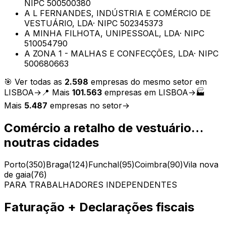
NIPC
500500380
A L FERNANDES, INDÚSTRIA E COMÉRCIO DE
VESTUÁRIO, LDA
· NIPC
502345373
A MINHA FILHOTA, UNIPESSOAL, LDA
· NIPC
510054790
A ZONA 1 - MALHAS E CONFECÇÕES, LDA
· NIPC
500680663
🎯 Ver todas as
2.598
empresas do mesmo setor em
LISBOA
→
📍 Mais
101.563
empresas em
LISBOA
→
🏭
Mais
5.487
empresas no setor
→
Comércio a retalho de vestuário…
noutras cidades
Porto
(
350
)
Braga
(
124
)
Funchal
(
95
)
Coimbra
(
90
)
Vila nova
de gaia
(
76
)
PARA TRABALHADORES INDEPENDENTES
Faturação + Declarações fiscais