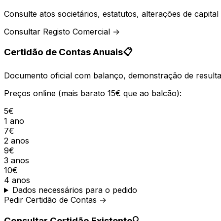
Consulte atos societários, estatutos, alterações de capit
Consultar Registo Comercial →
Certidão de Contas Anuais
📋
Documento oficial com balanço, demonstração de resultad
Preços online (mais barato 15€ que ao balcão):
5€
1 ano
7€
2 anos
9€
3 anos
10€
4 anos
Dados necessários para o pedido
Pedir Certidão de Contas →
Consultar Certidão Existente
🔍