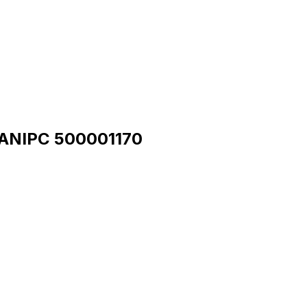
A
NIPC
500001170