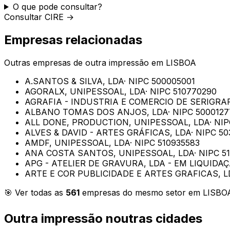
O que pode consultar?
Consultar CIRE →
Empresas relacionadas
Outras empresas de
outra impressão
em
LISBOA
A.SANTOS & SILVA, LDA
· NIPC
500005001
AGORALX, UNIPESSOAL, LDA
· NIPC
510770290
AGRAFIA - INDUSTRIA E COMERCIO DE SERIGRAF
ALBANO TOMAS DOS ANJOS, LDA
· NIPC
5000127
ALL DONE, PRODUCTION, UNIPESSOAL, LDA
· NI
ALVES & DAVID - ARTES GRÁFICAS, LDA
· NIPC
50
AMDF, UNIPESSOAL, LDA
· NIPC
510935583
ANA COSTA SANTOS, UNIPESSOAL, LDA
· NIPC
5
APG - ATELIER DE GRAVURA, LDA - EM LIQUIDA
ARTE E COR PUBLICIDADE E ARTES GRAFICAS, L
🎯 Ver todas as
561
empresas do mesmo setor em
LISBO
Outra impressão
noutras cidades