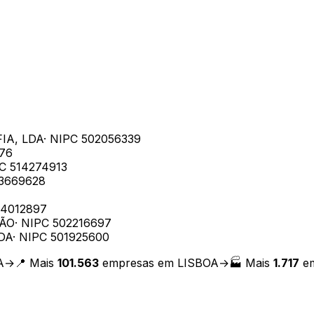
IA, LDA
· NIPC
502056339
76
PC
514274913
3669628
14012897
ÇÃO
· NIPC
502216697
DA
· NIPC
501925600
A
→
📍 Mais
101.563
empresas em
LISBOA
→
🏭 Mais
1.717
em