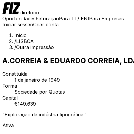
diretorio
Oportunidades
Faturação
Para TI / ENI
Para Empresas
Iniciar sessao
Criar conta
Início
/
LISBOA
/
Outra impressão
A.CORREIA & EDUARDO CORREIA, LD
Constituída
1 de janeiro de 1949
Forma
Sociedade por Quotas
Capital
€
149.639
“
Exploração da indústria tipográfica.
”
Ativa