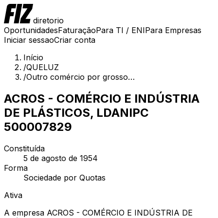
diretorio
Oportunidades
Faturação
Para TI / ENI
Para Empresas
Iniciar sessao
Criar conta
Início
/
QUELUZ
/
Outro comércio por grosso…
ACROS - COMÉRCIO E INDÚSTRIA
DE PLÁSTICOS, LDA
NIPC
500007829
Constituída
5 de agosto de 1954
Forma
Sociedade por Quotas
Ativa
A empresa ACROS - COMÉRCIO E INDÚSTRIA DE