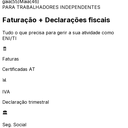
gaia
(
55
)
Maia
(
46
)
PARA TRABALHADORES INDEPENDENTES
Faturação + Declarações fiscais
Tudo o que precisa para gerir a sua atividade como
ENI/TI
🧾
Faturas
Certificadas AT
📊
IVA
Declaração trimestral
🏛️
Seg. Social