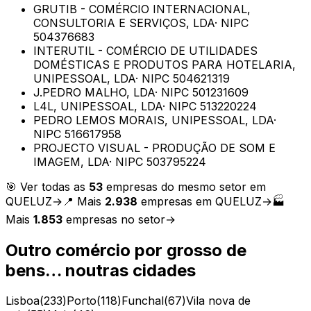
GRUTIB - COMÉRCIO INTERNACIONAL,
CONSULTORIA E SERVIÇOS, LDA
· NIPC
504376683
INTERUTIL - COMÉRCIO DE UTILIDADES
DOMÉSTICAS E PRODUTOS PARA HOTELARIA,
UNIPESSOAL, LDA
· NIPC
504621319
J.PEDRO MALHO, LDA
· NIPC
501231609
L4L, UNIPESSOAL, LDA
· NIPC
513220224
PEDRO LEMOS MORAIS, UNIPESSOAL, LDA
·
NIPC
516617958
PROJECTO VISUAL - PRODUÇÃO DE SOM E
IMAGEM, LDA
· NIPC
503795224
🎯 Ver todas as
53
empresas do mesmo setor em
QUELUZ
→
📍 Mais
2.938
empresas em
QUELUZ
→
🏭
Mais
1.853
empresas no setor
→
Outro comércio por grosso de
bens…
noutras cidades
Lisboa
(
233
)
Porto
(
118
)
Funchal
(
67
)
Vila nova de