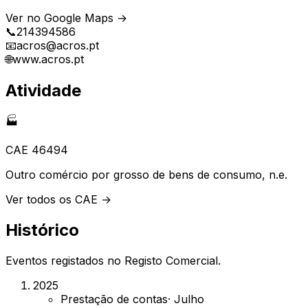
Ver no Google Maps →
📞
214394586
📧
acros@acros.pt
🌐
www.acros.pt
Atividade
🏭
CAE
46494
Outro comércio por grosso de bens de consumo, n.e.
Ver todos os CAE →
Histórico
Eventos registados no Registo Comercial.
2025
Prestação de contas
·
Julho