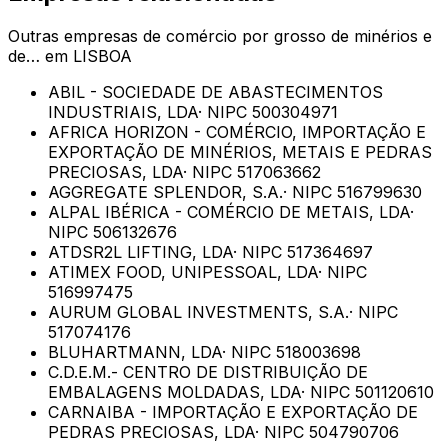
Outras empresas de
comércio por grosso de minérios e
de…
em
LISBOA
ABIL - SOCIEDADE DE ABASTECIMENTOS
INDUSTRIAIS, LDA
· NIPC
500304971
AFRICA HORIZON - COMÉRCIO, IMPORTAÇÃO E
EXPORTAÇÃO DE MINÉRIOS, METAIS E PEDRAS
PRECIOSAS, LDA
· NIPC
517063662
AGGREGATE SPLENDOR, S.A.
· NIPC
516799630
ALPAL IBÉRICA - COMÉRCIO DE METAIS, LDA
·
NIPC
506132676
ATDSR2L LIFTING, LDA
· NIPC
517364697
ATIMEX FOOD, UNIPESSOAL, LDA
· NIPC
516997475
AURUM GLOBAL INVESTMENTS, S.A.
· NIPC
517074176
BLUHARTMANN, LDA
· NIPC
518003698
C.D.E.M.- CENTRO DE DISTRIBUIÇÃO DE
EMBALAGENS MOLDADAS, LDA
· NIPC
501120610
CARNAIBA - IMPORTAÇÃO E EXPORTAÇÃO DE
PEDRAS PRECIOSAS, LDA
· NIPC
504790706