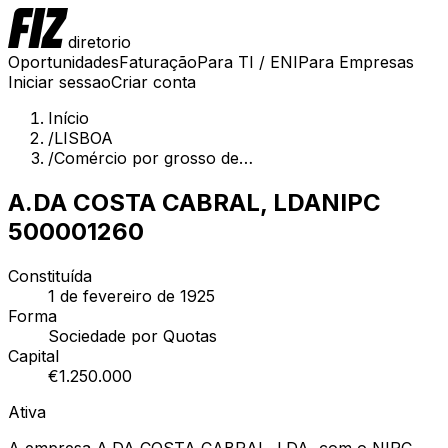
diretorio
Oportunidades
Faturação
Para TI / ENI
Para Empresas
Iniciar sessao
Criar conta
Início
/
LISBOA
/
Comércio por grosso de…
A.DA COSTA CABRAL, LDA
NIPC
500001260
Constituída
1 de fevereiro de 1925
Forma
Sociedade por Quotas
Capital
€
1.250.000
Ativa
A empresa A.DA COSTA CABRAL, LDA, com o NIPC