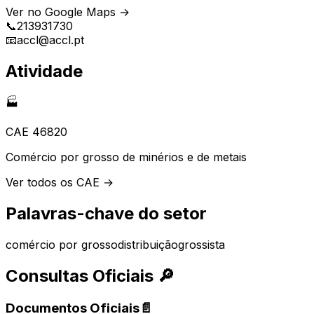
Ver no Google Maps →
📞
213931730
📧
accl@accl.pt
Atividade
🏭
CAE
46820
Comércio por grosso de minérios e de metais
Ver todos os CAE →
Palavras-chave do setor
comércio por grosso
distribuição
grossista
Consultas Oficiais
🔎
Documentos Oficiais
📄