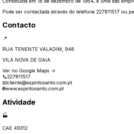
Constituída em 18 de dezembro de 1964, é uma das empres
Pode ser contactada através do telefone 227811517 ou pe
Contacto
📍
RUA TENENTE VALADIM, 948
VILA NOVA DE GAIA
Ver no Google Maps →
📞
227811517
📧
cliente@espiritosanto.com.pt
🌐
www.espiritosanto.com.pt
Atividade
🏭
CAE
49312