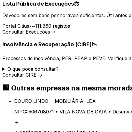
Lista Pública de Execuções
⚖️
Devedores sem bens penhoráveis suficientes. Útil antes d
Portal Citius
•
~111.860 registos
Consultar Execuções →
Insolvência e Recuperação (CIRE)
📉
Processos de insolvência, PER, PEAP e PEVE. Verifique a 
O que pode consultar?
Consultar CIRE →
🏢
Outras empresas na mesma morad
DOURO LINDO - IMOBILIÁRIA, LDA
NIPC:
506708071
• VILA NOVA DE GAIA
• Desenvol
→