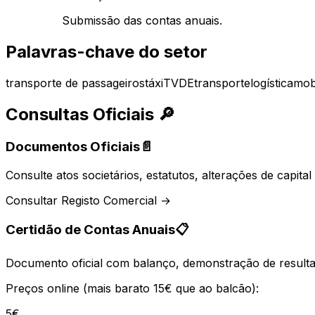
Submissão das contas anuais.
Palavras-chave do setor
transporte de passageiros
táxi
TVDE
transporte
logística
mob
Consultas Oficiais
🔎
Documentos Oficiais
📄
Consulte atos societários, estatutos, alterações de capit
Consultar Registo Comercial →
Certidão de Contas Anuais
📋
Documento oficial com balanço, demonstração de resultad
Preços online (mais barato 15€ que ao balcão):
5€