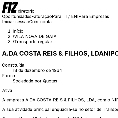
diretorio
Oportunidades
Faturação
Para TI / ENI
Para Empresas
Iniciar sessao
Criar conta
Início
/
VILA NOVA DE GAIA
/
Transporte regular…
A.DA COSTA REIS & FILHOS, LDA
NIP
Constituída
18 de dezembro de 1964
Forma
Sociedade por Quotas
Ativa
A empresa A.DA COSTA REIS & FILHOS, LDA, com o NIPC 
A sua atividade principal enquadra-se no setor de Trans