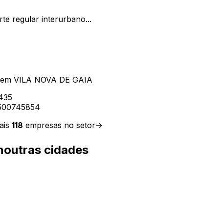
te regular interurbano...
em
VILA NOVA DE GAIA
435
500745854
ais
118
empresas no setor
→
outras cidades