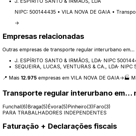
J. ESPÍRITO SANTO & IRMÃOS, LDA
NIPC:
500144435
• VILA NOVA DE GAIA
• Transpor
→
Empresas relacionadas
Outras empresas de
transporte regular interurbano em…
J. ESPÍRITO SANTO & IRMÃOS, LDA
· NIPC
500144
SEQUEIRA, LUCAS, VENTURAS & CA., LDA
· NIPC
📍 Mais
12.975
empresas em
VILA NOVA DE GAIA
→
🏭 M
Transporte regular interurbano em…
n
Funchal
(
6
)
Braga
(
5
)
Évora
(
5
)
Pinheiro
(
3
)
Faro
(
3
)
PARA TRABALHADORES INDEPENDENTES
Faturação + Declarações fiscais