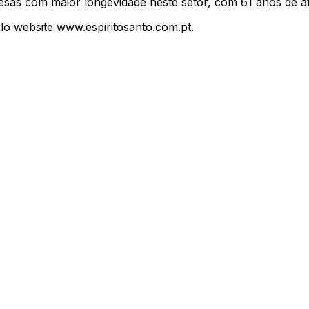
as com maior longevidade neste setor, com 61 anos de ati
lo website www.espiritosanto.com.pt.