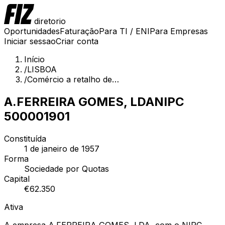
diretorio
Oportunidades
Faturação
Para TI / ENI
Para Empresas
Iniciar sessao
Criar conta
Início
/
LISBOA
/
Comércio a retalho de…
A.FERREIRA GOMES, LDA
NIPC
500001901
Constituída
1 de janeiro de 1957
Forma
Sociedade por Quotas
Capital
€
62.350
Ativa
A empresa A.FERREIRA GOMES, LDA, com o NIPC