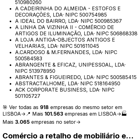
510980260
A CADEIRINHA DO ALMEIDA - ESTOFOS E
DECORAÇÕES, LDA
· NIPC
500754985
A IDEAL DO BAIRRO, LDA
· NIPC
500985367
A LINHA DA VIZINHA II - COMÉRCIO DE
ARTIGOS DE ILUMINAÇÃO, LDA
· NIPC
506868338
A LOJA ANTIGA-OBJECTOS ANTIGOS E
VELHARIAS, LDA
· NIPC
501611045
A.CARDOSO & M.FERNANDES, LDA
· NIPC
500584583
ABRANGENTE & EFICAZ, UNIPESSOAL, LDA
·
NIPC
513978950
ABRANTES & FIGUEIREDO, LDA
· NIPC
500585415
ABSTRACTALHOME, LDA
· NIPC
518164950
ACK CORPORATE BUSINESS, LDA
· NIPC
501105727
🎯 Ver todas as
918
empresas do mesmo setor em
LISBOA
→
📍 Mais
101.563
empresas em
LISBOA
→
🏭
Mais
3.065
empresas no setor
→
Comércio a retalho de mobiliário e…