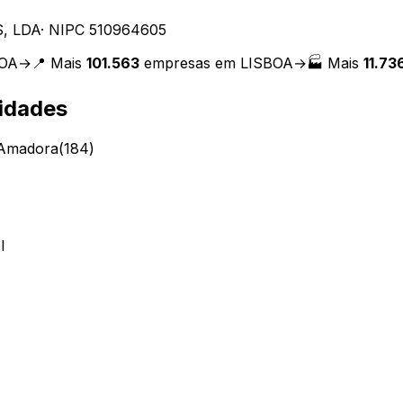
, LDA
· NIPC
510964605
BOA
→
📍 Mais
101.563
empresas em
LISBOA
→
🏭 Mais
11.73
idades
Amadora
(
184
)
I