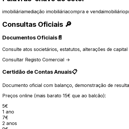
imobiliária
mediação imobiliária
compra e venda
imobiliário
p
Consultas Oficiais
🔎
Documentos Oficiais
📄
Consulte atos societários, estatutos, alterações de capit
Consultar Registo Comercial →
Certidão de Contas Anuais
📋
Documento oficial com balanço, demonstração de resultad
Preços online (mais barato 15€ que ao balcão):
5€
1 ano
7€
2 anos