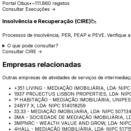
Portal Citius
•
~111.860 registos
Consultar Execuções →
Insolvência e Recuperação (CIRE)
📉
Processos de insolvência, PER, PEAP e PEVE. Verifique a 
O que pode consultar?
Consultar CIRE →
Empresas relacionadas
Outras empresas de
atividades de serviços de intermedia
+351 LIVING - MEDIAÇÃO IMOBILIÁRIA, LDA
· NIP
1937 PROJECTUS LISBON PROPERTIES, LDA
· NI
1ª HABITAÇÃO - MEDIAÇÃO IMOBILIÁRIA, UNIPES
24BY7 X, LDA
· NIPC
514018259
33.33 - MEDIAÇÃO IMOBILIARIA, LDA
· NIPC
50713
3MA - SOCIEDADE DE MEDIAÇÃO IMOBILIÁRIA, L
3MPNRC - WEALTH VALUE AND GROW, LDA
· NIP
4HALL - MEDIAÇÃO IMOBILIÁRIA, LDA
· NIPC
5171