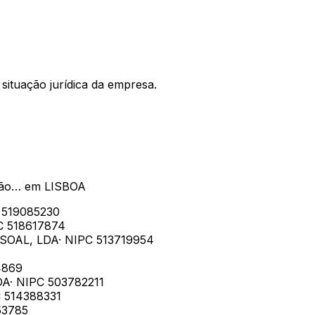
situação jurídica da empresa.
ção…
em
LISBOA
C
519085230
PC
518617874
SOAL, LDA
· NIPC
513719954
4869
DA
· NIPC
503782211
C
514388331
53785