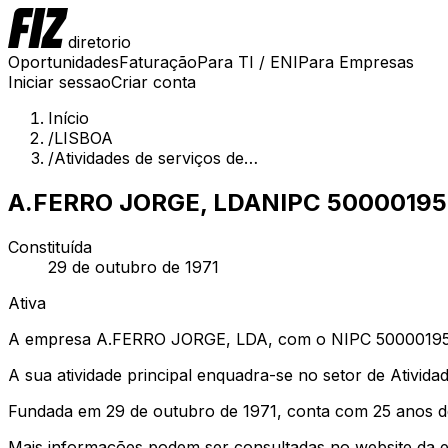
diretorio
Oportunidades
Faturação
Para TI / ENI
Para Empresas
Iniciar sessao
Criar conta
Início
/
LISBOA
/
Atividades de serviços de…
A.FERRO JORGE, LDA
NIPC
50000195
Constituída
29 de outubro de 1971
Ativa
A empresa A.FERRO JORGE, LDA, com o NIPC 500001952, 
A sua atividade principal enquadra-se no setor de Atividad
Fundada em 29 de outubro de 1971, conta com 25 anos d
Mais informações podem ser consultadas no website da