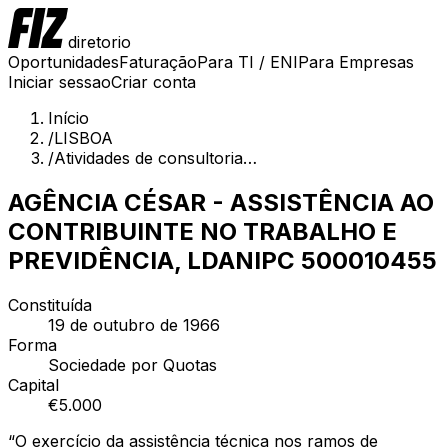
diretorio
Oportunidades
Faturação
Para TI / ENI
Para Empresas
Iniciar sessao
Criar conta
Início
/
LISBOA
/
Atividades de consultoria…
AGÊNCIA CÉSAR - ASSISTÊNCIA AO
CONTRIBUINTE NO TRABALHO E
PREVIDÊNCIA, LDA
NIPC
500010455
Constituída
19 de outubro de 1966
Forma
Sociedade por Quotas
Capital
€
5.000
“
O exercício da assistência técnica nos ramos de