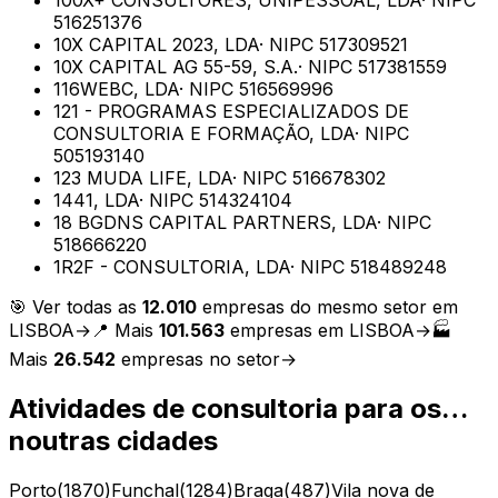
516251376
10X CAPITAL 2023, LDA
· NIPC
517309521
10X CAPITAL AG 55-59, S.A.
· NIPC
517381559
116WEBC, LDA
· NIPC
516569996
121 - PROGRAMAS ESPECIALIZADOS DE
CONSULTORIA E FORMAÇÃO, LDA
· NIPC
505193140
123 MUDA LIFE, LDA
· NIPC
516678302
1441, LDA
· NIPC
514324104
18 BGDNS CAPITAL PARTNERS, LDA
· NIPC
518666220
1R2F - CONSULTORIA, LDA
· NIPC
518489248
🎯 Ver todas as
12.010
empresas do mesmo setor em
LISBOA
→
📍 Mais
101.563
empresas em
LISBOA
→
🏭
Mais
26.542
empresas no setor
→
Atividades de consultoria para os…
noutras cidades
Porto
(
1870
)
Funchal
(
1284
)
Braga
(
487
)
Vila nova de