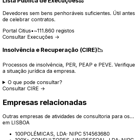
Lista Pública de Execuções
⚖️
Devedores sem bens penhoráveis suficientes. Útil antes
de celebrar contratos.
Portal Citius
•
~111.860 registos
Consultar Execuções →
Insolvência e Recuperação (CIRE)
📉
Processos de insolvência, PER, PEAP e PEVE. Verifique
a situação jurídica da empresa.
O que pode consultar?
Consultar CIRE →
Empresas relacionadas
Outras empresas de
atividades de consultoria para os…
em
LISBOA
100POLÉMICAS, LDA
· NIPC
514563680
100X+ CONSULTORES, UNIPESSOAL, LDA
· NIPC