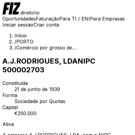
diretorio
Oportunidades
Faturação
Para TI / ENI
Para Empresas
Iniciar sessao
Criar conta
Início
/
PORTO
/
Comércio por grosso de…
A.J.RODRIGUES, LDA
NIPC
500002703
Constituída
21 de junho de 1939
Forma
Sociedade por Quotas
Capital
€
250.000
Ativa
A empresa A.J.RODRIGUES, LDA, com o NIPC