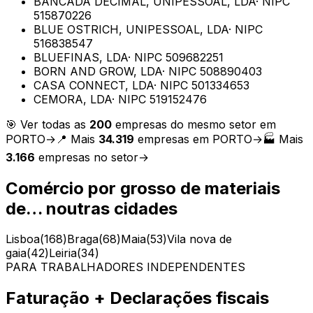
BANCADA DECIMAL, UNIPESSOAL, LDA
· NIPC
515870226
BLUE OSTRICH, UNIPESSOAL, LDA
· NIPC
516838547
BLUEFINAS, LDA
· NIPC
509682251
BORN AND GROW, LDA
· NIPC
508890403
CASA CONNECT, LDA
· NIPC
501334653
CEMORA, LDA
· NIPC
519152476
🎯 Ver todas as
200
empresas do mesmo setor em
PORTO
→
📍 Mais
34.319
empresas em
PORTO
→
🏭 Mais
3.166
empresas no setor
→
Comércio por grosso de materiais
de…
noutras cidades
Lisboa
(
168
)
Braga
(
68
)
Maia
(
53
)
Vila nova de
gaia
(
42
)
Leiria
(
34
)
PARA TRABALHADORES INDEPENDENTES
Faturação + Declarações fiscais