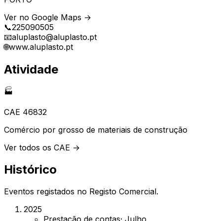
Ver no Google Maps →
📞
225090505
📧
aluplasto@aluplasto.pt
🌐
www.aluplasto.pt
Atividade
🏭
CAE
46832
Comércio por grosso de materiais de construção
Ver todos os CAE →
Histórico
Eventos registados no Registo Comercial.
2025
Prestação de contas
·
Julho