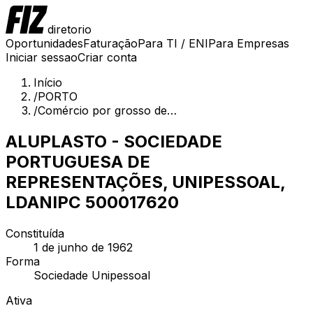
diretorio
Oportunidades
Faturação
Para TI / ENI
Para Empresas
Iniciar sessao
Criar conta
Início
/
PORTO
/
Comércio por grosso de…
ALUPLASTO - SOCIEDADE
PORTUGUESA DE
REPRESENTAÇÕES, UNIPESSOAL,
LDA
NIPC
500017620
Constituída
1 de junho de 1962
Forma
Sociedade Unipessoal
Ativa