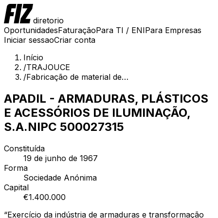
diretorio
Oportunidades
Faturação
Para TI / ENI
Para Empresas
Iniciar sessao
Criar conta
Início
/
TRAJOUCE
/
Fabricação de material de…
APADIL - ARMADURAS, PLÁSTICOS
E ACESSÓRIOS DE ILUMINAÇÃO,
S.A.
NIPC
500027315
Constituída
19 de junho de 1967
Forma
Sociedade Anónima
Capital
€
1.400.000
“
Exercício da indústria de armaduras e transformação