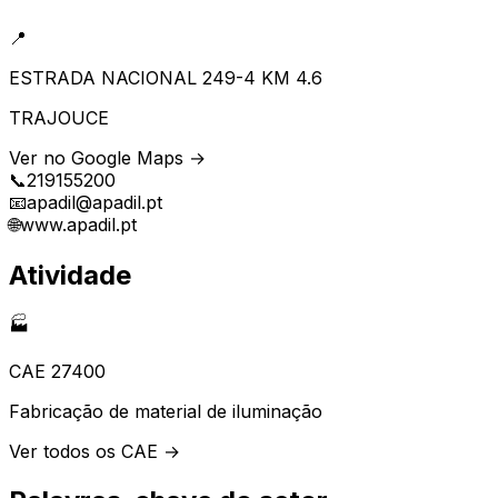
📍
ESTRADA NACIONAL 249-4 KM 4.6
TRAJOUCE
Ver no Google Maps →
📞
219155200
📧
apadil@apadil.pt
🌐
www.apadil.pt
Atividade
🏭
CAE
27400
Fabricação de material de iluminação
Ver todos os CAE →