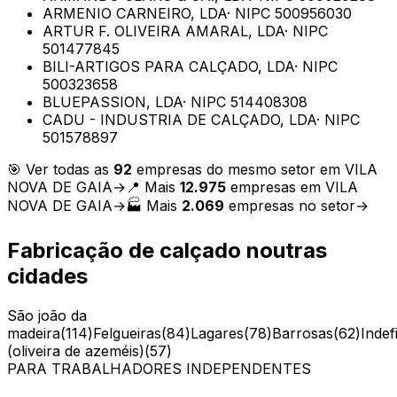
ARMENIO CARNEIRO, LDA
· NIPC
500956030
ARTUR F. OLIVEIRA AMARAL, LDA
· NIPC
501477845
BILI-ARTIGOS PARA CALÇADO, LDA
· NIPC
500323658
BLUEPASSION, LDA
· NIPC
514408308
CADU - INDUSTRIA DE CALÇADO, LDA
· NIPC
501578897
🎯 Ver todas as
92
empresas do mesmo setor em
VILA
NOVA DE GAIA
→
📍 Mais
12.975
empresas em
VILA
NOVA DE GAIA
→
🏭 Mais
2.069
empresas no setor
→
Fabricação de calçado
noutras
cidades
São joão da
madeira
(
114
)
Felgueiras
(
84
)
Lagares
(
78
)
Barrosas
(
62
)
Indef
(oliveira de azeméis)
(
57
)
PARA TRABALHADORES INDEPENDENTES