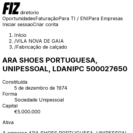
diretorio
Oportunidades
Faturação
Para TI / ENI
Para Empresas
Iniciar sessao
Criar conta
Início
/
VILA NOVA DE GAIA
/
Fabricação de calçado
ARA SHOES PORTUGUESA,
UNIPESSOAL, LDA
NIPC
500027650
Constituída
5 de dezembro de 1974
Forma
Sociedade Unipessoal
Capital
€
5.000.000
Ativa
A empresa ARA SHOES PORTUGUESA, UNIPESSOAL,