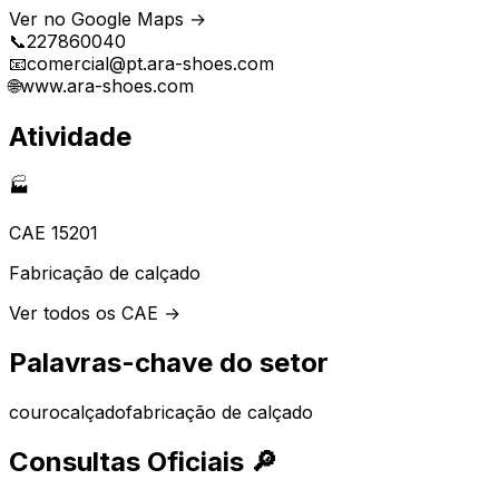
Ver no Google Maps →
📞
227860040
📧
comercial@pt.ara-shoes.com
🌐
www.ara-shoes.com
Atividade
🏭
CAE
15201
Fabricação de calçado
Ver todos os CAE →
Palavras-chave do setor
couro
calçado
fabricação de calçado
Consultas Oficiais
🔎