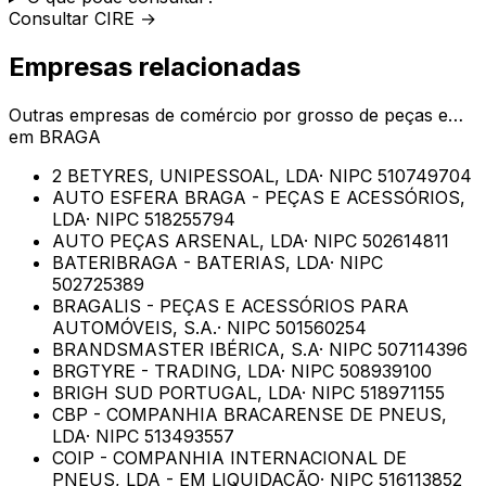
Consultar CIRE →
Empresas relacionadas
Outras empresas de
comércio por grosso de peças e…
em
BRAGA
2 BETYRES, UNIPESSOAL, LDA
· NIPC
510749704
AUTO ESFERA BRAGA - PEÇAS E ACESSÓRIOS,
LDA
· NIPC
518255794
AUTO PEÇAS ARSENAL, LDA
· NIPC
502614811
BATERIBRAGA - BATERIAS, LDA
· NIPC
502725389
BRAGALIS - PEÇAS E ACESSÓRIOS PARA
AUTOMÓVEIS, S.A.
· NIPC
501560254
BRANDSMASTER IBÉRICA, S.A
· NIPC
507114396
BRGTYRE - TRADING, LDA
· NIPC
508939100
BRIGH SUD PORTUGAL, LDA
· NIPC
518971155
CBP - COMPANHIA BRACARENSE DE PNEUS,
LDA
· NIPC
513493557
COIP - COMPANHIA INTERNACIONAL DE
PNEUS, LDA - EM LIQUIDAÇÃO
· NIPC
516113852