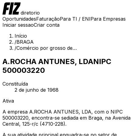
diretorio
Oportunidades
Faturação
Para TI / ENI
Para Empresas
Iniciar sessao
Criar conta
Início
/
BRAGA
/
Comércio por grosso de…
A.ROCHA ANTUNES, LDA
NIPC
500003220
Constituída
2 de junho de 1968
Ativa
A empresa A.ROCHA ANTUNES, LDA, com o NIPC
500003220, encontra-se sediada em Braga, na Avenida
Central, 125-r/c (4710-228).
A sua atividade principal enquadra-se no setor de