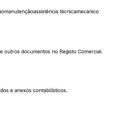
ão
manutenção
assistência técnica
mecanico
al e outros documentos no Registo Comercial.
os e anexos contabilísticos.