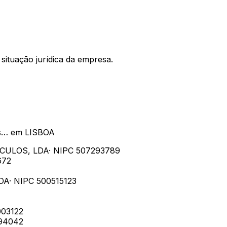
situação jurídica da empresa.
s…
em
LISBOA
CULOS, LDA
· NIPC
507293789
672
DA
· NIPC
500515123
03122
94042