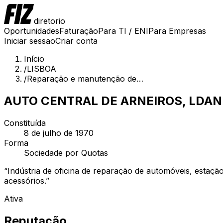
diretorio
Oportunidades
Faturação
Para TI / ENI
Para Empresas
Iniciar sessao
Criar conta
Início
/
LISBOA
/
Reparação e manutenção de…
AUTO CENTRAL DE ARNEIROS, LDA
N
Constituída
8 de julho de 1970
Forma
Sociedade por Quotas
“
Indústria de oficina de reparação de automóveis, estaç
acessórios.
”
Ativa
Reputação