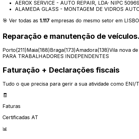
AEROX SERVICE - AUTO REPAIR, LDA
· NIPC
5096
ALAMEDA GLASS - MONTAGEM DE VIDROS AUTO
🎯 Ver todas as
1.117
empresas do mesmo setor em
LISB
Reparação e manutenção de veículo
Porto
(
211
)
Maia
(
188
)
Braga
(
173
)
Amadora
(
138
)
Vila nova de
PARA TRABALHADORES INDEPENDENTES
Faturação + Declarações fiscais
Tudo o que precisa para gerir a sua atividade como ENI/T
🧾
Faturas
Certificadas AT
📊