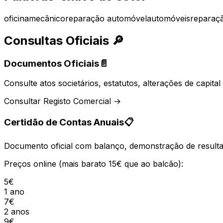
oficina
mecânico
reparação automóvel
automóveis
reparaç
Consultas Oficiais
🔎
Documentos Oficiais
📄
Consulte atos societários, estatutos, alterações de capit
Consultar Registo Comercial →
Certidão de Contas Anuais
📋
Documento oficial com balanço, demonstração de resultad
Preços online (mais barato 15€ que ao balcão):
5€
1 ano
7€
2 anos
9€