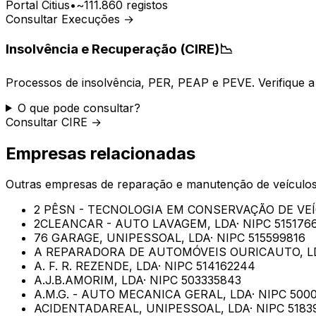
Portal Citius
•
~111.860 registos
Consultar Execuções →
Insolvência e Recuperação (CIRE)
📉
Processos de insolvência, PER, PEAP e PEVE. Verifique a 
O que pode consultar?
Consultar CIRE →
Empresas relacionadas
Outras empresas de
reparação e manutenção de veículo
2 PÊSN - TECNOLOGIA EM CONSERVAÇÃO DE VEÍ
2CLEANCAR - AUTO LAVAGEM, LDA
· NIPC
515176
76 GARAGE, UNIPESSOAL, LDA
· NIPC
515599816
A REPARADORA DE AUTOMÓVEIS OURICAUTO, L
A. F. R. REZENDE, LDA
· NIPC
514162244
A.J.B.AMORIM, LDA
· NIPC
503335843
A.M.G. - AUTO MECANICA GERAL, LDA
· NIPC
5000
ACIDENTADAREAL, UNIPESSOAL, LDA
· NIPC
5183