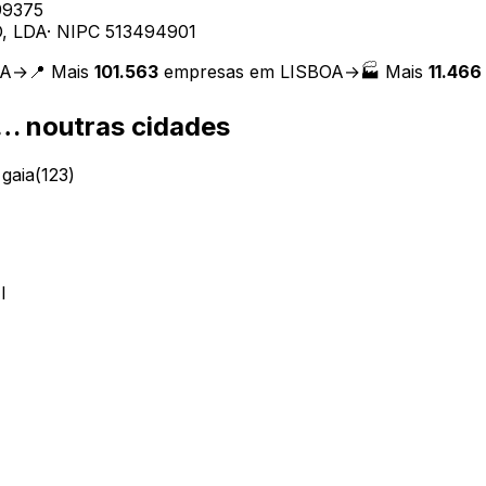
99375
, LDA
· NIPC
513494901
OA
→
📍 Mais
101.563
empresas em
LISBOA
→
🏭 Mais
11.466
s…
noutras cidades
 gaia
(
123
)
I