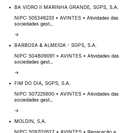
BA VIDRO II MARINHA GRANDE, SGPS, S.A.
NIPC:
505348233
• AVINTES
• Atividades das
sociedades gest...
→
BARBOSA & ALMEIDA - SGPS, S.A.
NIPC:
504809091
• AVINTES
• Atividades das
sociedades gest...
→
FIM DO DIA, SGPS, S.A.
NIPC:
507225600
• AVINTES
• Atividades das
sociedades gest...
→
MOLDIN, S.A.
NIPC:
509702627
• AVINTES
• Reparação e