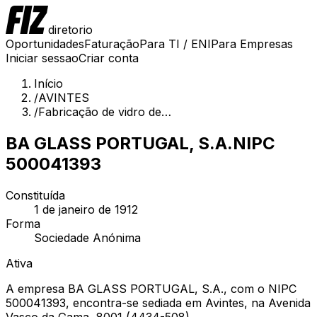
diretorio
Oportunidades
Faturação
Para TI / ENI
Para Empresas
Iniciar sessao
Criar conta
Início
/
AVINTES
/
Fabricação de vidro de…
BA GLASS PORTUGAL, S.A.
NIPC
500041393
Constituída
1 de janeiro de 1912
Forma
Sociedade Anónima
Ativa
A empresa BA GLASS PORTUGAL, S.A., com o NIPC
500041393, encontra-se sediada em Avintes, na Avenida
Vasco da Gama, 8001 (4434-508).