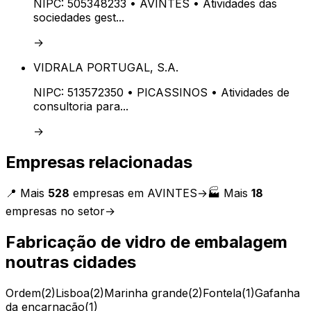
NIPC:
505348233
• AVINTES
• Atividades das
sociedades gest...
→
VIDRALA PORTUGAL, S.A.
NIPC:
513572350
• PICASSINOS
• Atividades de
consultoria para...
→
Empresas relacionadas
📍 Mais
528
empresas em
AVINTES
→
🏭 Mais
18
empresas no setor
→
Fabricação de vidro de embalagem
noutras cidades
Ordem
(
2
)
Lisboa
(
2
)
Marinha grande
(
2
)
Fontela
(
1
)
Gafanha
da encarnação
(
1
)