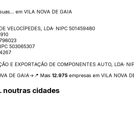
 suas…
em
VILA NOVA DE GAIA
DE VELOCÍPEDES, LDA
· NIPC
501459480
910
798023
NIPC
503065307
94267
ÇÃO E EXPORTAÇÃO DE COMPONENTES AUTO, LDA
· N
OVA DE GAIA
→
📍 Mais
12.975
empresas em
VILA NOVA D
…
noutras cidades