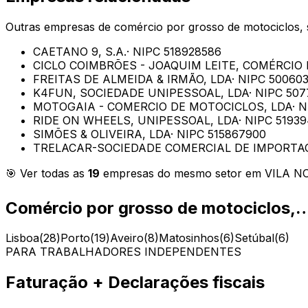
Outras empresas de
comércio por grosso de motociclos,
CAETANO 9, S.A.
· NIPC
518928586
CICLO COIMBRÕES - JOAQUIM LEITE, COMÉRCIO 
FREITAS DE ALMEIDA & IRMÃO, LDA
· NIPC
500603
K4FUN, SOCIEDADE UNIPESSOAL, LDA
· NIPC
507
MOTOGAIA - COMERCIO DE MOTOCICLOS, LDA
· 
RIDE ON WHEELS, UNIPESSOAL, LDA
· NIPC
5193
SIMÕES & OLIVEIRA, LDA
· NIPC
515867900
TRELACAR-SOCIEDADE COMERCIAL DE IMPORTA
🎯 Ver todas as
19
empresas do mesmo setor em
VILA N
Comércio por grosso de motociclos,
Lisboa
(
28
)
Porto
(
19
)
Aveiro
(
8
)
Matosinhos
(
6
)
Setúbal
(
6
)
PARA TRABALHADORES INDEPENDENTES
Faturação + Declarações fiscais