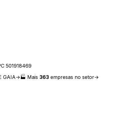
IPC
501918469
E GAIA
→
🏭 Mais
363
empresas no setor
→