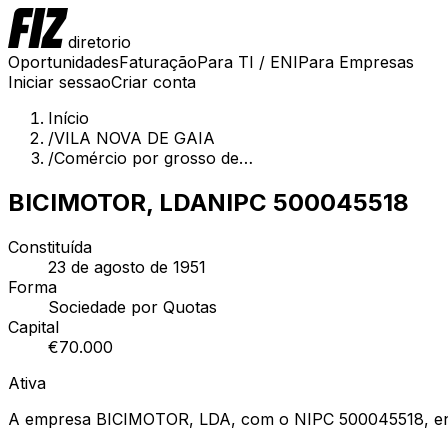
diretorio
Oportunidades
Faturação
Para TI / ENI
Para Empresas
Iniciar sessao
Criar conta
Início
/
VILA NOVA DE GAIA
/
Comércio por grosso de…
BICIMOTOR, LDA
NIPC
500045518
Constituída
23 de agosto de 1951
Forma
Sociedade por Quotas
Capital
€
70.000
Ativa
A empresa BICIMOTOR, LDA, com o NIPC 500045518, encon