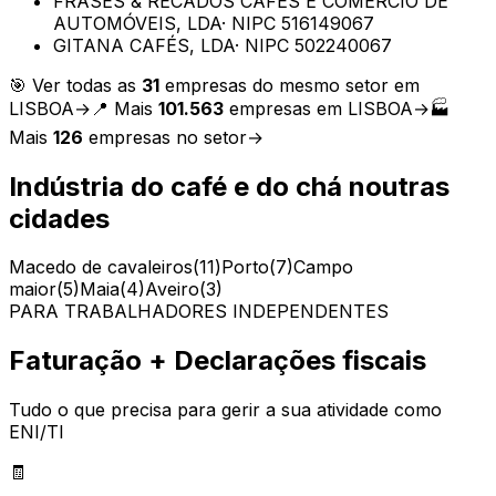
FRASES & RECADOS CAFÉS E COMÉRCIO DE
AUTOMÓVEIS, LDA
· NIPC
516149067
GITANA CAFÉS, LDA
· NIPC
502240067
🎯 Ver todas as
31
empresas do mesmo setor em
LISBOA
→
📍 Mais
101.563
empresas em
LISBOA
→
🏭
Mais
126
empresas no setor
→
Indústria do café e do chá
noutras
cidades
Macedo de cavaleiros
(
11
)
Porto
(
7
)
Campo
maior
(
5
)
Maia
(
4
)
Aveiro
(
3
)
PARA TRABALHADORES INDEPENDENTES
Faturação + Declarações fiscais
Tudo o que precisa para gerir a sua atividade como
ENI/TI
🧾