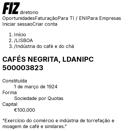
diretorio
Oportunidades
Faturação
Para TI / ENI
Para Empresas
Iniciar sessao
Criar conta
Início
/
LISBOA
/
Indústria do café e do chá
CAFÉS NEGRITA, LDA
NIPC
500003823
Constituída
1 de março de 1924
Forma
Sociedade por Quotas
Capital
€
100.000
“
Exercício do comércio e indústria de torrefação e
moagem de café e similares.
”