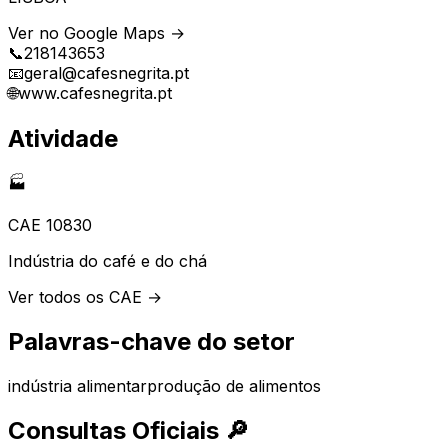
Ver no Google Maps →
📞
218143653
📧
geral@cafesnegrita.pt
🌐
www.cafesnegrita.pt
Atividade
🏭
CAE
10830
Indústria do café e do chá
Ver todos os CAE →
Palavras-chave do setor
indústria alimentar
produção de alimentos
Consultas Oficiais
🔎