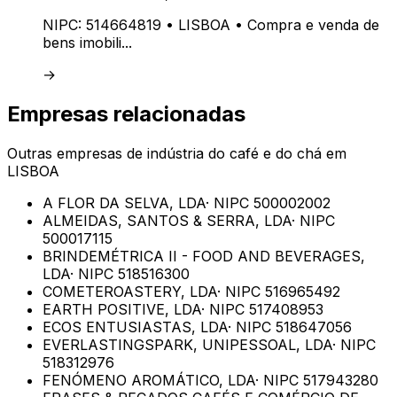
NIPC:
514664819
• LISBOA
• Compra e venda de
bens imobili...
→
Empresas relacionadas
Outras empresas de
indústria do café e do chá
em
LISBOA
A FLOR DA SELVA, LDA
· NIPC
500002002
ALMEIDAS, SANTOS & SERRA, LDA
· NIPC
500017115
BRINDEMÉTRICA II - FOOD AND BEVERAGES,
LDA
· NIPC
518516300
COMETEROASTERY, LDA
· NIPC
516965492
EARTH POSITIVE, LDA
· NIPC
517408953
ECOS ENTUSIASTAS, LDA
· NIPC
518647056
EVERLASTINGSPARK, UNIPESSOAL, LDA
· NIPC
518312976
FENÓMENO AROMÁTICO, LDA
· NIPC
517943280