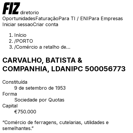
diretorio
Oportunidades
Faturação
Para TI / ENI
Para Empresas
Iniciar sessao
Criar conta
Início
/
PORTO
/
Comércio a retalho de…
CARVALHO, BATISTA &
COMPANHIA, LDA
NIPC
500056773
Constituída
9 de setembro de 1953
Forma
Sociedade por Quotas
Capital
€
750.000
“
Comércio de ferragens, cutelarias, utilidades e
semelhantes.
”