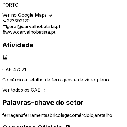
PORTO
Ver no Google Maps →
📞
223392120
📧
geral@carvalhobatista.pt
🌐
www.carvalhobatista.pt
Atividade
🏭
CAE
47521
Comércio a retalho de ferragens e de vidro plano
Ver todos os CAE →
Palavras-chave do setor
ferragens
ferramentas
bricolage
comércio
loja
retalho