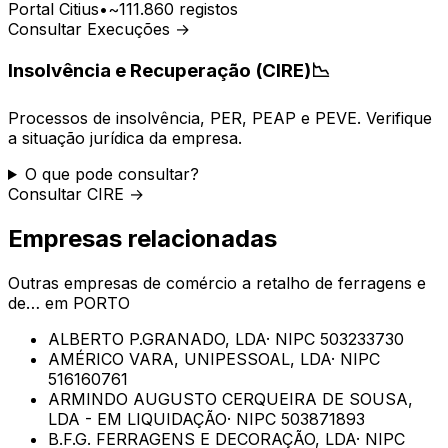
Portal Citius
•
~111.860 registos
Consultar Execuções →
Insolvência e Recuperação (CIRE)
📉
Processos de insolvência, PER, PEAP e PEVE. Verifique
a situação jurídica da empresa.
O que pode consultar?
Consultar CIRE →
Empresas relacionadas
Outras empresas de
comércio a retalho de ferragens e
de…
em
PORTO
ALBERTO P.GRANADO, LDA
· NIPC
503233730
AMÉRICO VARA, UNIPESSOAL, LDA
· NIPC
516160761
ARMINDO AUGUSTO CERQUEIRA DE SOUSA,
LDA - EM LIQUIDAÇÃO
· NIPC
503871893
B.F.G. FERRAGENS E DECORAÇÃO, LDA
· NIPC