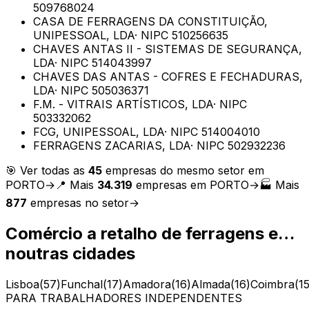
509768024
CASA DE FERRAGENS DA CONSTITUIÇÃO,
UNIPESSOAL, LDA
· NIPC
510256635
CHAVES ANTAS II - SISTEMAS DE SEGURANÇA,
LDA
· NIPC
514043997
CHAVES DAS ANTAS - COFRES E FECHADURAS,
LDA
· NIPC
505036371
F.M. - VITRAIS ARTÍSTICOS, LDA
· NIPC
503332062
FCG, UNIPESSOAL, LDA
· NIPC
514004010
FERRAGENS ZACARIAS, LDA
· NIPC
502932236
🎯 Ver todas as
45
empresas do mesmo setor em
PORTO
→
📍 Mais
34.319
empresas em
PORTO
→
🏭 Mais
877
empresas no setor
→
Comércio a retalho de ferragens e…
noutras cidades
Lisboa
(
57
)
Funchal
(
17
)
Amadora
(
16
)
Almada
(
16
)
Coimbra
(
1
PARA TRABALHADORES INDEPENDENTES