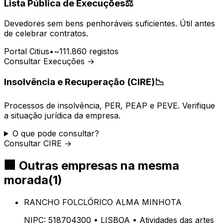
Lista Pública de Execuções
⚖️
Devedores sem bens penhoráveis suficientes. Útil antes
de celebrar contratos.
Portal Citius
•
~111.860 registos
Consultar Execuções →
Insolvência e Recuperação (CIRE)
📉
Processos de insolvência, PER, PEAP e PEVE. Verifique
a situação jurídica da empresa.
O que pode consultar?
Consultar CIRE →
🏢
Outras empresas na mesma
morada
(
1
)
RANCHO FOLCLÓRICO ALMA MINHOTA
NIPC:
518704300
• LISBOA
• Atividades das artes