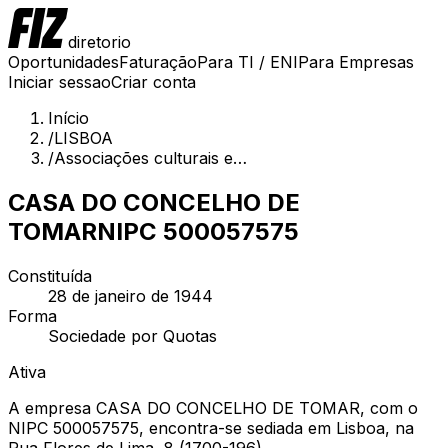
diretorio
Oportunidades
Faturação
Para TI / ENI
Para Empresas
Iniciar sessao
Criar conta
Início
/
LISBOA
/
Associações culturais e…
CASA DO CONCELHO DE
TOMAR
NIPC
500057575
Constituída
28 de janeiro de 1944
Forma
Sociedade por Quotas
Ativa
A empresa CASA DO CONCELHO DE TOMAR, com o
NIPC 500057575, encontra-se sediada em Lisboa, na
Rua Flores de Lima, 8 (1700-196).