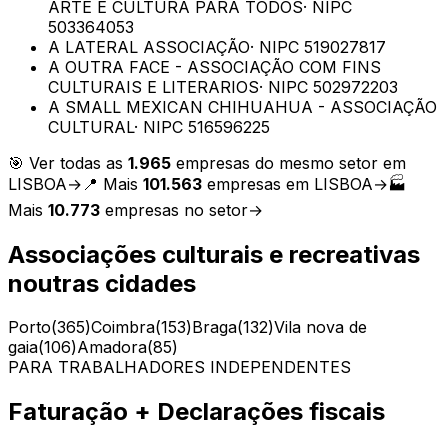
ARTE E CULTURA PARA TODOS
· NIPC
503364053
A LATERAL ASSOCIAÇÃO
· NIPC
519027817
A OUTRA FACE - ASSOCIAÇÃO COM FINS
CULTURAIS E LITERARIOS
· NIPC
502972203
A SMALL MEXICAN CHIHUAHUA - ASSOCIAÇÃO
CULTURAL
· NIPC
516596225
🎯 Ver todas as
1.965
empresas do mesmo setor em
LISBOA
→
📍 Mais
101.563
empresas em
LISBOA
→
🏭
Mais
10.773
empresas no setor
→
Associações culturais e recreativas
noutras cidades
Porto
(
365
)
Coimbra
(
153
)
Braga
(
132
)
Vila nova de
gaia
(
106
)
Amadora
(
85
)
PARA TRABALHADORES INDEPENDENTES
Faturação + Declarações fiscais