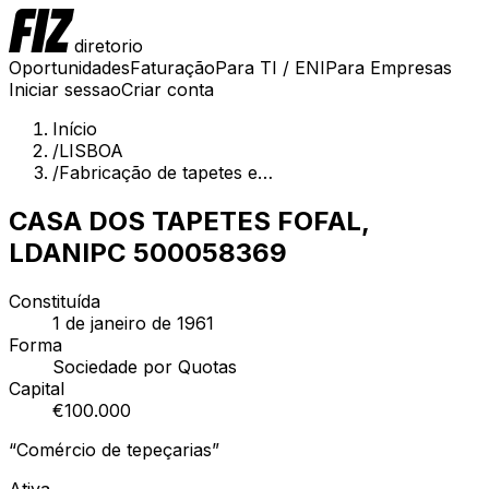
diretorio
Oportunidades
Faturação
Para TI / ENI
Para Empresas
Iniciar sessao
Criar conta
Início
/
LISBOA
/
Fabricação de tapetes e…
CASA DOS TAPETES FOFAL,
LDA
NIPC
500058369
Constituída
1 de janeiro de 1961
Forma
Sociedade por Quotas
Capital
€
100.000
“
Comércio de tepeçarias
”
Ativa