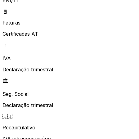
ENI/TI
🧾
Faturas
Certificadas AT
📊
IVA
Declaração trimestral
🏛️
Seg. Social
Declaração trimestral
🇪🇺
Recapitulativo
IVA intracomunitário