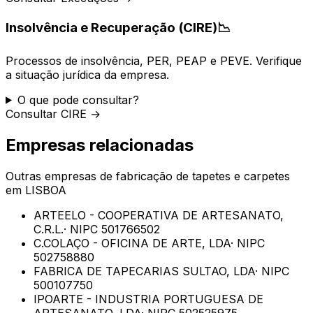
Insolvência e Recuperação (CIRE)
📉
Processos de insolvência, PER, PEAP e PEVE. Verifique
a situação jurídica da empresa.
O que pode consultar?
Consultar CIRE →
Empresas relacionadas
Outras empresas de
fabricação de tapetes e carpetes
em
LISBOA
ARTEELO - COOPERATIVA DE ARTESANATO,
C.R.L.
· NIPC
501766502
C.COLAÇO - OFICINA DE ARTE, LDA
· NIPC
502758880
FABRICA DE TAPECARIAS SULTAO, LDA
· NIPC
500107750
IPOARTE - INDUSTRIA PORTUGUESA DE
ARTESANATO, LDA
· NIPC
502525975