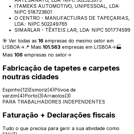
ITAMEKS AUTOMOTIVO, UNIPESSOAL, LDA
·
NIPC
518723801
O CENTRO - MANUFACTURAS DE TAPEÇARIAS,
LDA.
· NIPC
502249765
SIMARLAR - TÊXTEIS LAR, LDA
· NIPC
501774599
🎯 Ver todas as
16
empresas do mesmo setor em
LISBOA
→
📍 Mais
101.563
empresas em
LISBOA
→
🏭
Mais
106
empresas no setor
→
Fabricação de tapetes e carpetes
noutras cidades
Espinho
(
12
)
Esmoriz
(
4
)
Póvoa de
varzim
(
4
)
Porto
(
3
)
Arraiolos
(
3
)
PARA TRABALHADORES INDEPENDENTES
Faturação + Declarações fiscais
Tudo o que precisa para gerir a sua atividade como