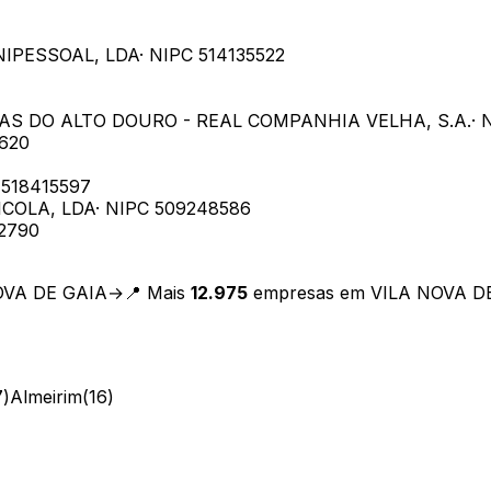
NIPESSOAL, LDA
· NIPC
514135522
S DO ALTO DOURO - REAL COMPANHIA VELHA, S.A.
· 
620
C
518415597
ICOLA, LDA
· NIPC
509248586
2790
OVA DE GAIA
→
📍 Mais
12.975
empresas em
VILA NOVA D
7
)
Almeirim
(
16
)