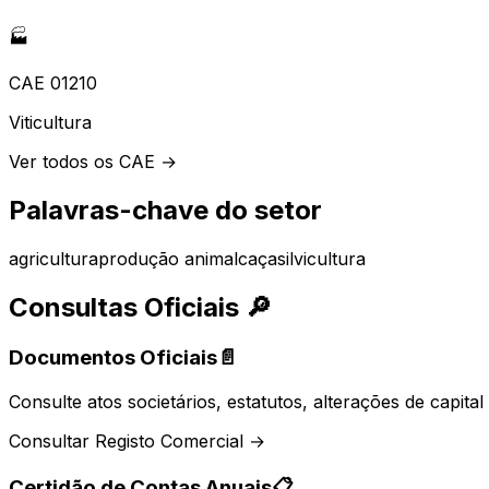
🏭
CAE
01210
Viticultura
Ver todos os CAE →
Palavras-chave do setor
agricultura
produção animal
caça
silvicultura
Consultas Oficiais
🔎
Documentos Oficiais
📄
Consulte atos societários, estatutos, alterações de capit
Consultar Registo Comercial →
Certidão de Contas Anuais
📋