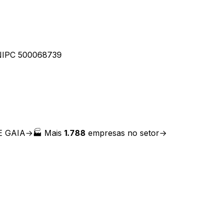
NIPC
500068739
E GAIA
→
🏭 Mais
1.788
empresas no setor
→