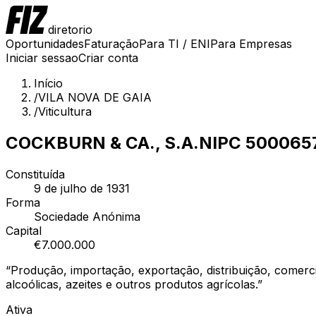
diretorio
Oportunidades
Faturação
Para TI / ENI
Para Empresas
Iniciar sessao
Criar conta
Início
/
VILA NOVA DE GAIA
/
Viticultura
COCKBURN & CA., S.A.
NIPC
500065
Constituída
9 de julho de 1931
Forma
Sociedade Anónima
Capital
€
7.000.000
“
Produção, importação, exportação, distribuição, comerc
alcoólicas, azeites e outros produtos agrícolas.
”
Ativa