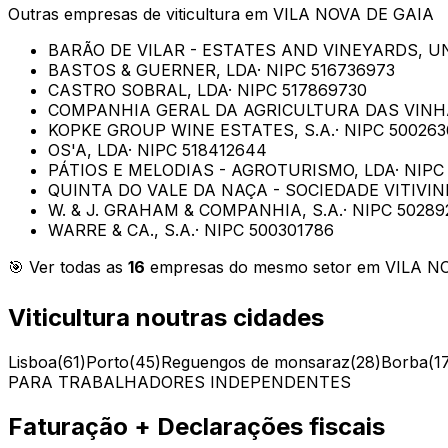
Outras empresas de
viticultura
em
VILA NOVA DE GAIA
BARÃO DE VILAR - ESTATES AND VINEYARDS, U
BASTOS & GUERNER, LDA
· NIPC
516736973
CASTRO SOBRAL, LDA
· NIPC
517869730
COMPANHIA GERAL DA AGRICULTURA DAS VINHA
KOPKE GROUP WINE ESTATES, S.A.
· NIPC
500263
OS'A, LDA
· NIPC
518412644
PÁTIOS E MELODIAS - AGROTURISMO, LDA
· NIP
QUINTA DO VALE DA NAÇA - SOCIEDADE VITIVIN
W. & J. GRAHAM & COMPANHIA, S.A.
· NIPC
50289
WARRE & CA., S.A.
· NIPC
500301786
🎯 Ver todas as
16
empresas do mesmo setor em
VILA N
Viticultura
noutras cidades
Lisboa
(
61
)
Porto
(
45
)
Reguengos de monsaraz
(
28
)
Borba
(
1
PARA TRABALHADORES INDEPENDENTES
Faturação + Declarações fiscais