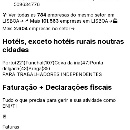
508634776
🎯 Ver todas as
784
empresas do mesmo setor em
LISBOA
→
📍 Mais
101.563
empresas em
LISBOA
→
🏭
Mais
2.604
empresas no setor
→
Hotéis, exceto hotéis rurais
noutras
cidades
Porto
(
221
)
Funchal
(
107
)
Cova da iria
(
47
)
Ponta
delgada
(
43
)
Braga
(
35
)
PARA TRABALHADORES INDEPENDENTES
Faturação + Declarações fiscais
Tudo o que precisa para gerir a sua atividade como
ENI/TI
🧾
Faturas