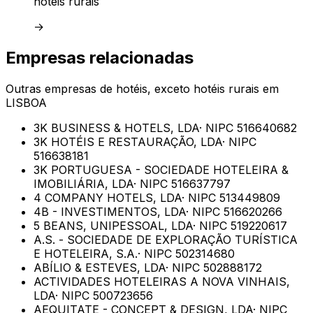
hotéis rurais
→
Empresas relacionadas
Outras empresas de
hotéis, exceto hotéis rurais
em
LISBOA
3K BUSINESS & HOTELS, LDA
· NIPC
516640682
3K HOTÉIS E RESTAURAÇÃO, LDA
· NIPC
516638181
3K PORTUGUESA - SOCIEDADE HOTELEIRA &
IMOBILIÁRIA, LDA
· NIPC
516637797
4 COMPANY HOTELS, LDA
· NIPC
513449809
4B - INVESTIMENTOS, LDA
· NIPC
516620266
5 BEANS, UNIPESSOAL, LDA
· NIPC
519220617
A.S. - SOCIEDADE DE EXPLORAÇÃO TURÍSTICA
E HOTELEIRA, S.A.
· NIPC
502314680
ABÍLIO & ESTEVES, LDA
· NIPC
502888172
ACTIVIDADES HOTELEIRAS A NOVA VINHAIS,
LDA
· NIPC
500723656
AEQUITATE - CONCEPT & DESIGN, LDA
· NIPC