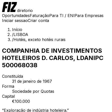
diretorio
Oportunidades
Faturação
Para TI / ENI
Para Empresas
Iniciar sessao
Criar conta
Início
/
LISBOA
/
Hotéis, exceto hotéis rurais
COMPANHIA DE INVESTIMENTOS
HOTELEIROS D. CARLOS, LDA
NIPC
500068038
Constituída
31 de janeiro de 1967
Forma
Sociedade por Quotas
Capital
€
100.000
“
Exploração de indústria hoteleira.
”