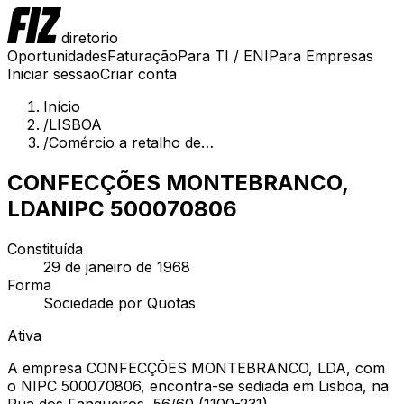
diretorio
Oportunidades
Faturação
Para TI / ENI
Para Empresas
Iniciar sessao
Criar conta
Início
/
LISBOA
/
Comércio a retalho de…
CONFECÇÕES MONTEBRANCO,
LDA
NIPC
500070806
Constituída
29 de janeiro de 1968
Forma
Sociedade por Quotas
Ativa
A empresa CONFECÇÕES MONTEBRANCO, LDA, com
o NIPC 500070806, encontra-se sediada em Lisboa, na
Rua dos Fanqueiros, 56/60 (1100-231).