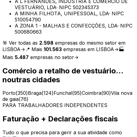
A L FERNANDES, INDÚSTRIA E COMÉRCIO DE
VESTUÁRIO, LDA
· NIPC
502345373
A MINHA FILHOTA, UNIPESSOAL, LDA
· NIPC
510054790
A ZONA 1 - MALHAS E CONFECÇÕES, LDA
· NIPC
500680663
🎯 Ver todas as
2.598
empresas do mesmo setor em
LISBOA
→
📍 Mais
101.563
empresas em
LISBOA
→
🏭
Mais
5.487
empresas no setor
→
Comércio a retalho de vestuário…
noutras cidades
Porto
(
350
)
Braga
(
124
)
Funchal
(
95
)
Coimbra
(
90
)
Vila nova
de gaia
(
76
)
PARA TRABALHADORES INDEPENDENTES
Faturação + Declarações fiscais
Tudo o que precisa para gerir a sua atividade como