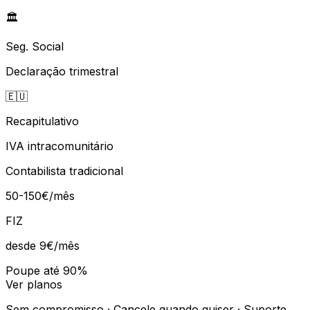
🏛️
Seg. Social
Declaração trimestral
🇪🇺
Recapitulativo
IVA intracomunitário
Contabilista tradicional
50-150€/mês
FIZ
desde 9€
/mês
Poupe até 90%
Ver planos
Sem compromisso · Cancele quando quiser · Suporte