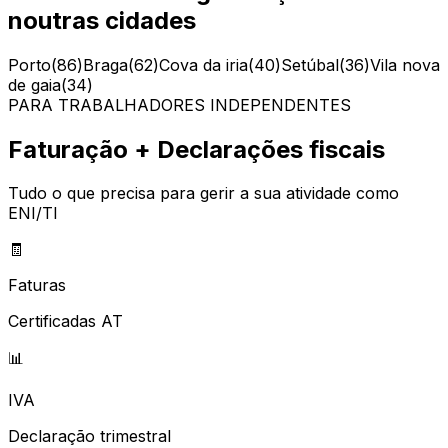
noutras cidades
Porto
(
86
)
Braga
(
62
)
Cova da iria
(
40
)
Setúbal
(
36
)
Vila nova
de gaia
(
34
)
PARA TRABALHADORES INDEPENDENTES
Faturação + Declarações fiscais
Tudo o que precisa para gerir a sua atividade como
ENI/TI
🧾
Faturas
Certificadas AT
📊
IVA
Declaração trimestral