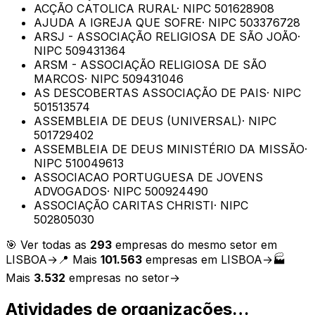
ACÇÃO CATOLICA RURAL
· NIPC
501628908
AJUDA A IGREJA QUE SOFRE
· NIPC
503376728
ARSJ - ASSOCIAÇÃO RELIGIOSA DE SÃO JOÃO
·
NIPC
509431364
ARSM - ASSOCIAÇÃO RELIGIOSA DE SÃO
MARCOS
· NIPC
509431046
AS DESCOBERTAS ASSOCIAÇÃO DE PAIS
· NIPC
501513574
ASSEMBLEIA DE DEUS (UNIVERSAL)
· NIPC
501729402
ASSEMBLEIA DE DEUS MINISTÉRIO DA MISSÃO
·
NIPC
510049613
ASSOCIACAO PORTUGUESA DE JOVENS
ADVOGADOS
· NIPC
500924490
ASSOCIAÇÃO CARITAS CHRISTI
· NIPC
502805030
🎯 Ver todas as
293
empresas do mesmo setor em
LISBOA
→
📍 Mais
101.563
empresas em
LISBOA
→
🏭
Mais
3.532
empresas no setor
→
Atividades de organizações…