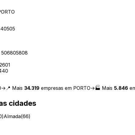
PORTO
540505
C
506805808
2601
440
O
→
📍 Mais
34.319
empresas em
PORTO
→
🏭 Mais
5.846
em
as cidades
0
)
Almada
(
66
)