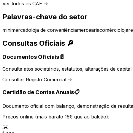
Ver todos os CAE →
Palavras-chave do setor
minimercado
loja de conveniência
mercearia
comércio
loja
re
Consultas Oficiais
🔎
Documentos Oficiais
📄
Consulte atos societários, estatutos, alterações de capit
Consultar Registo Comercial →
Certidão de Contas Anuais
📋
Documento oficial com balanço, demonstração de resultad
Preços online (mais barato 15€ que ao balcão):
5€