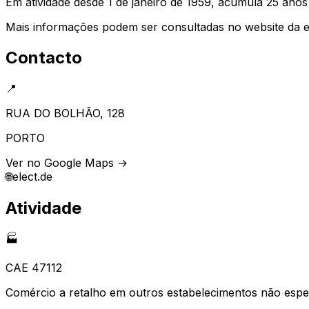
Em atividade desde 1 de janeiro de 1959, acumula 25 anos
Mais informações podem ser consultadas no website da
Contacto
📍
RUA DO BOLHÃO, 128
PORTO
Ver no Google Maps →
🌐
elect.de
Atividade
🏭
CAE
47112
Comércio a retalho em outros estabelecimentos não espe