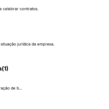
e celebrar contratos.
situação jurídica da empresa.
a
(
1
)
ação de b...