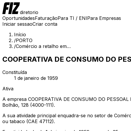
diretorio
Oportunidades
Faturação
Para TI / ENI
Para Empresas
Iniciar sessao
Criar conta
Início
/
PORTO
/
Comércio a retalho em…
COOPERATIVA DE CONSUMO DO PES
Constituída
1 de janeiro de 1959
Ativa
A empresa COOPERATIVA DE CONSUMO DO PESSOAL ELEC
Bolhão, 128 (4000-111).
A sua atividade principal enquadra-se no setor de Comér
ou tabaco (CAE 47112).