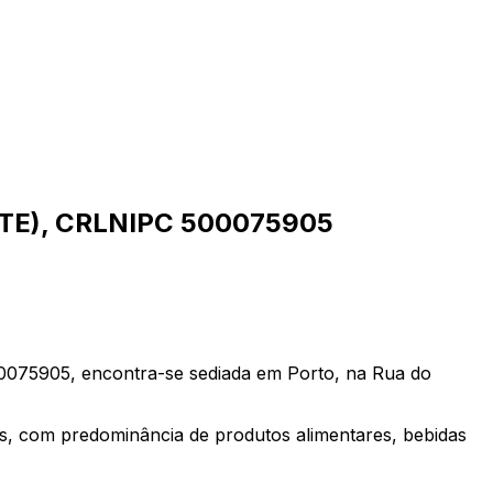
E), CRL
NIPC
500075905
05, encontra-se sediada em Porto, na Rua do
os, com predominância de produtos alimentares, bebidas