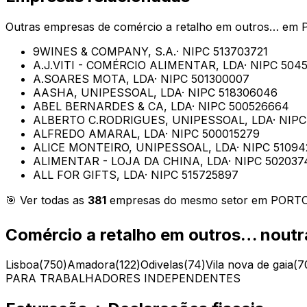
Outras empresas de
comércio a retalho em outros…
em
9WINES & COMPANY, S.A.
· NIPC
513703721
A.J.VITI - COMÉRCIO ALIMENTAR, LDA
· NIPC
504
A.SOARES MOTA, LDA
· NIPC
501300007
AASHA, UNIPESSOAL, LDA
· NIPC
518306046
ABEL BERNARDES & CA, LDA
· NIPC
500526664
ALBERTO C.RODRIGUES, UNIPESSOAL, LDA
· NIP
ALFREDO AMARAL, LDA
· NIPC
500015279
ALICE MONTEIRO, UNIPESSOAL, LDA
· NIPC
51094
ALIMENTAR - LOJA DA CHINA, LDA
· NIPC
502037
ALL FOR GIFTS, LDA
· NIPC
515725897
🎯 Ver todas as
381
empresas do mesmo setor em
PORT
Comércio a retalho em outros…
noutr
Lisboa
(
750
)
Amadora
(
122
)
Odivelas
(
74
)
Vila nova de gaia
(
7
PARA TRABALHADORES INDEPENDENTES