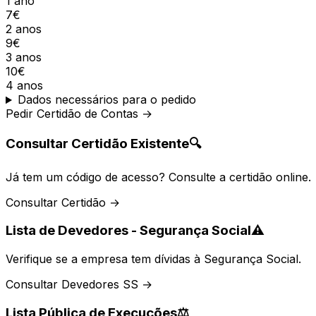
1 ano
7€
2 anos
9€
3 anos
10€
4 anos
Dados necessários para o pedido
Pedir Certidão de Contas →
Consultar Certidão Existente
🔍
Já tem um código de acesso? Consulte a certidão online.
Consultar Certidão →
Lista de Devedores - Segurança Social
⚠️
Verifique se a empresa tem dívidas à Segurança Social.
Consultar Devedores SS →
Lista Pública de Execuções
⚖️