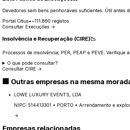
Devedores sem bens penhoráveis suficientes. Útil antes d
Portal Citius
•
~111.860 registos
Consultar Execuções →
Insolvência e Recuperação (CIRE)
📉
Processos de insolvência, PER, PEAP e PEVE. Verifique a 
O que pode consultar?
Consultar CIRE →
🏢
Outras empresas na mesma morad
LOWE LUXURY EVENTS, LDA
NIPC:
514413301
• PORTO
• Arrendamento e explor
→
Empresas relacionadas