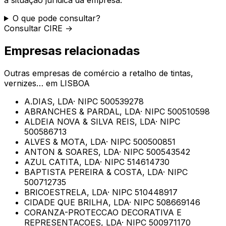
O que pode consultar?
Consultar CIRE →
Empresas relacionadas
Outras empresas de
comércio a retalho de tintas,
vernizes…
em
LISBOA
A.DIAS, LDA
· NIPC
500539278
ABRANCHES & PARDAL, LDA
· NIPC
500510598
ALDEIA NOVA & SILVA REIS, LDA
· NIPC
500586713
ALVES & MOTA, LDA
· NIPC
500500851
ANTON & SOARES, LDA
· NIPC
500543542
AZUL CATITA, LDA
· NIPC
514614730
BAPTISTA PEREIRA & COSTA, LDA
· NIPC
500712735
BRICOESTRELA, LDA
· NIPC
510448917
CIDADE QUE BRILHA, LDA
· NIPC
508669146
CORANZA-PROTECCAO DECORATIVA E
REPRESENTACOES, LDA
· NIPC
500971170