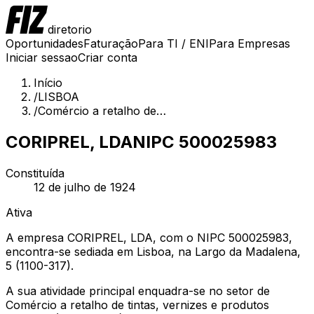
diretorio
Oportunidades
Faturação
Para TI / ENI
Para Empresas
Iniciar sessao
Criar conta
Início
/
LISBOA
/
Comércio a retalho de…
CORIPREL, LDA
NIPC
500025983
Constituída
12 de julho de 1924
Ativa
A empresa CORIPREL, LDA, com o NIPC 500025983,
encontra-se sediada em Lisboa, na Largo da Madalena,
5 (1100-317).
A sua atividade principal enquadra-se no setor de
Comércio a retalho de tintas, vernizes e produtos