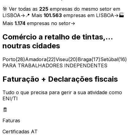
🎯 Ver todas as
225
empresas do mesmo setor em
LISBOA
→
📍 Mais
101.563
empresas em
LISBOA
→
🏭
Mais
1.174
empresas no setor
→
Comércio a retalho de tintas,…
noutras cidades
Porto
(
28
)
Amadora
(
22
)
Viseu
(
20
)
Braga
(
17
)
Setúbal
(
16
)
PARA TRABALHADORES INDEPENDENTES
Faturação + Declarações fiscais
Tudo o que precisa para gerir a sua atividade como
ENI/TI
🧾
Faturas
Certificadas AT