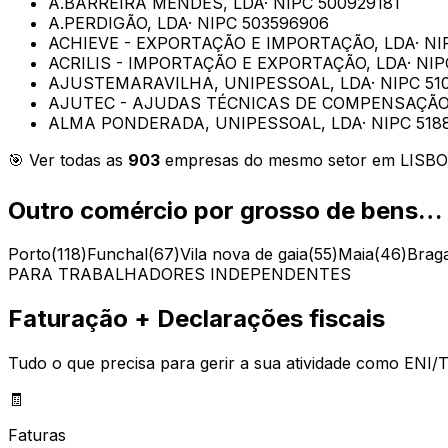
A.BARREIRA MENDES, LDA
· NIPC
500929181
A.PERDIGÃO, LDA
· NIPC
503596906
ACHIEVE - EXPORTAÇÃO E IMPORTAÇÃO, LDA
· N
ACRILIS - IMPORTAÇÃO E EXPORTAÇÃO, LDA
· NI
AJUSTEMARAVILHA, UNIPESSOAL, LDA
· NIPC
51
AJUTEC - AJUDAS TÉCNICAS DE COMPENSAÇÃO
ALMA PONDERADA, UNIPESSOAL, LDA
· NIPC
518
🎯 Ver todas as
903
empresas do mesmo setor em
LISB
Outro comércio por grosso de bens…
Porto
(
118
)
Funchal
(
67
)
Vila nova de gaia
(
55
)
Maia
(
46
)
Brag
PARA TRABALHADORES INDEPENDENTES
Faturação + Declarações fiscais
Tudo o que precisa para gerir a sua atividade como ENI/T
🧾
Faturas