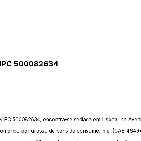
IPC
500082634
 500082634, encontra-se sediada em Lisboa, na Avenida
 comércio por grosso de bens de consumo, n.e. (CAE 46494