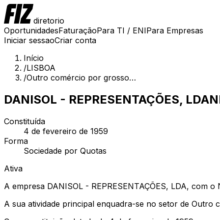
diretorio
Oportunidades
Faturação
Para TI / ENI
Para Empresas
Iniciar sessao
Criar conta
Início
/
LISBOA
/
Outro comércio por grosso…
DANISOL - REPRESENTAÇÕES, LDA
N
Constituída
4 de fevereiro de 1959
Forma
Sociedade por Quotas
Ativa
A empresa DANISOL - REPRESENTAÇÕES, LDA, com o NIPC
A sua atividade principal enquadra-se no setor de Outro