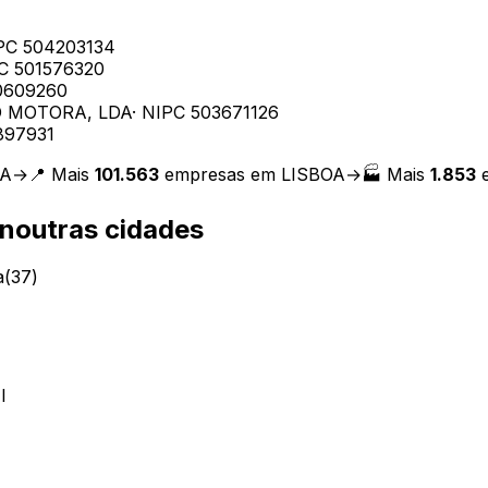
IPC
504203134
PC
501576320
0609260
 MOTORA, LDA
· NIPC
503671126
897931
OA
→
📍 Mais
101.563
empresas em
LISBOA
→
🏭 Mais
1.853
e
noutras cidades
a
(
37
)
I