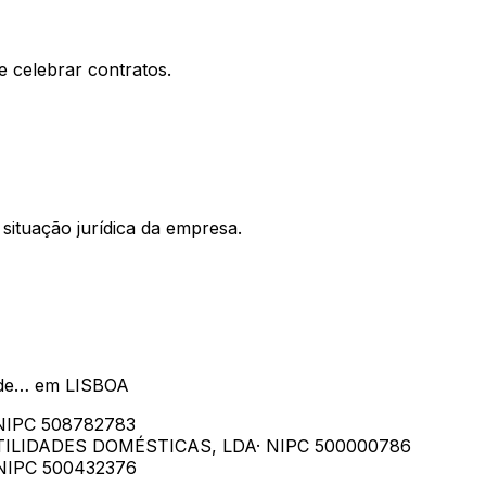
e celebrar contratos.
situação jurídica da empresa.
 de…
em
LISBOA
 NIPC
508782783
TILIDADES DOMÉSTICAS, LDA
· NIPC
500000786
 NIPC
500432376