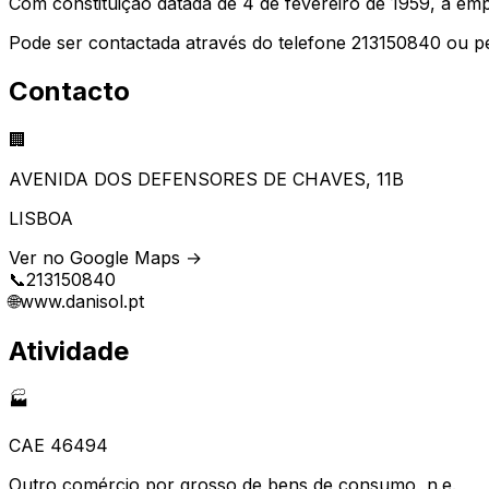
Com constituição datada de 4 de fevereiro de 1959, a e
Pode ser contactada através do telefone 213150840 ou pe
Contacto
🏢
AVENIDA DOS DEFENSORES DE CHAVES, 11B
LISBOA
Ver no Google Maps →
📞
213150840
🌐
www.danisol.pt
Atividade
🏭
CAE
46494
Outro comércio por grosso de bens de consumo, n.e.