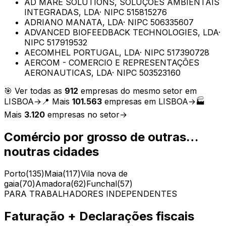
AD MARE SOLUTIONS, SOLUÇÕES AMBIENTAIS
INTEGRADAS, LDA
· NIPC
515815276
ADRIANO MANATA, LDA
· NIPC
506335607
ADVANCED BIOFEEDBACK TECHNOLOGIES, LDA
·
NIPC
517919532
AECOMHEL PORTUGAL, LDA
· NIPC
517390728
AERCOM - COMERCIO E REPRESENTAÇÕES
AERONAUTICAS, LDA
· NIPC
503523160
🎯 Ver todas as
912
empresas do mesmo setor em
LISBOA
→
📍 Mais
101.563
empresas em
LISBOA
→
🏭
Mais
3.120
empresas no setor
→
Comércio por grosso de outras…
noutras cidades
Porto
(
135
)
Maia
(
117
)
Vila nova de
gaia
(
70
)
Amadora
(
62
)
Funchal
(
57
)
PARA TRABALHADORES INDEPENDENTES
Faturação + Declarações fiscais