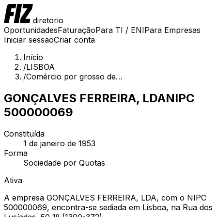
diretorio
Oportunidades
Faturação
Para TI / ENI
Para Empresas
Iniciar sessao
Criar conta
Início
/
LISBOA
/
Comércio por grosso de…
GONÇALVES FERREIRA, LDA
NIPC
500000069
Constituída
1 de janeiro de 1953
Forma
Sociedade por Quotas
Ativa
A empresa GONÇALVES FERREIRA, LDA, com o NIPC
500000069, encontra-se sediada em Lisboa, na Rua dos
Lusíadas, 50 1º (1300-372).