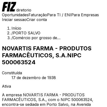
diretorio
Oportunidades
Faturação
Para TI / ENI
Para Empresas
Iniciar sessao
Criar conta
Início
/
PORTO SALVO
/
Comércio por grosso de…
NOVARTIS FARMA - PRODUTOS
FARMACÊUTICOS, S.A.
NIPC
500063524
Constituída
17 de dezembro de 1938
Ativa
A empresa NOVARTIS FARMA - PRODUTOS
FARMACÊUTICOS, S.A., com o NIPC 500063524,
encontra-se sediada em Porto Salvo, na Avenida