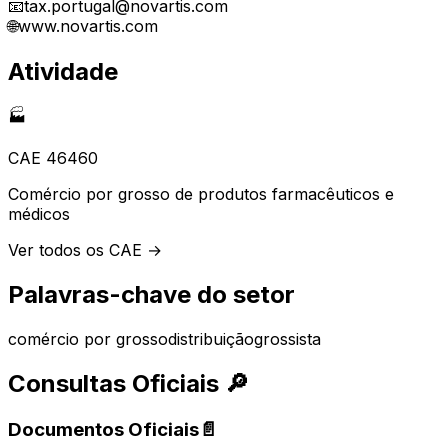
📧
tax.portugal@novartis.com
🌐
www.novartis.com
Atividade
🏭
CAE
46460
Comércio por grosso de produtos farmacêuticos e
médicos
Ver todos os CAE →
Palavras-chave do setor
comércio por grosso
distribuição
grossista
Consultas Oficiais
🔎
Documentos Oficiais
📄