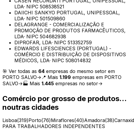
CASEN RECORDATI PORTUGAL, UNIPESSOAL,
LDA
· NIPC
508538521
DAIICHI SANKYO PORTUGAL, UNIPESSOAL,
LDA
· NIPC
501509860
DELAGRANGE - COMERCIALIZAÇÃO E
PROMOÇÃO DE PRODUTOS FARMACÊUTICOS,
LDA
· NIPC
504682938
DIPROFAR, LDA
· NIPC
513352759
EDWARDS LIFESCIENCES (PORTUGAL) -
COMÉRCIO E DISTRIBUIÇÃO DE DISPOSITIVOS
MÉDICOS, LDA
· NIPC
508014832
🎯 Ver todas as
64
empresas do mesmo setor em
PORTO SALVO
→
📍 Mais
1.199
empresas em
PORTO
SALVO
→
🏭 Mais
1.445
empresas no setor
→
Comércio por grosso de produtos…
noutras cidades
Lisboa
(
319
)
Porto
(
76
)
Miraflores
(
40
)
Amadora
(
38
)
Carnaxi
PARA TRABALHADORES INDEPENDENTES