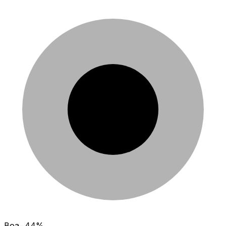
Boa
−
44
%