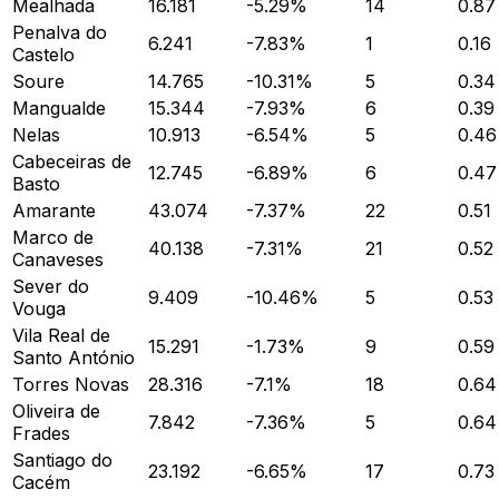
Mealhada
16.181
-5.29
%
14
0.87
Penalva do
6.241
-7.83
%
1
0.16
Castelo
Soure
14.765
-10.31
%
5
0.34
Mangualde
15.344
-7.93
%
6
0.39
Nelas
10.913
-6.54
%
5
0.46
Cabeceiras de
12.745
-6.89
%
6
0.47
Basto
Amarante
43.074
-7.37
%
22
0.51
Marco de
40.138
-7.31
%
21
0.52
Canaveses
Sever do
9.409
-10.46
%
5
0.53
Vouga
Vila Real de
15.291
-1.73
%
9
0.59
Santo António
Torres Novas
28.316
-7.1
%
18
0.64
Oliveira de
7.842
-7.36
%
5
0.64
Frades
Santiago do
23.192
-6.65
%
17
0.73
Cacém