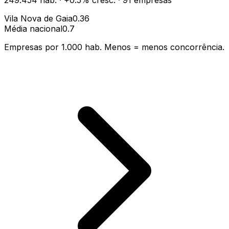
249.454
hab.
·
+
0.5
% cresc.
·
91
empresas
Vila Nova de Gaia
0.36
Média nacional
0.7
Empresas por 1.000 hab. Menos = menos concorrência.