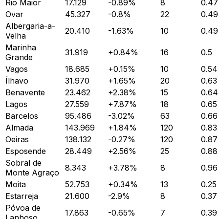
Rio Maior
17.129
-0.89
%
8
0.47
Ovar
45.327
-0.8
%
22
0.49
Albergaria-a-
20.410
-1.63
%
10
0.49
Velha
Marinha
31.919
+
0.84
%
16
0.5
Grande
Vagos
18.685
+
0.15
%
10
0.54
Ílhavo
31.970
+
1.65
%
20
0.63
Benavente
23.462
+
2.38
%
15
0.64
Lagos
27.559
+
7.87
%
18
0.65
Barcelos
95.486
-3.02
%
63
0.66
Almada
143.969
+
1.84
%
120
0.83
Oeiras
138.132
-0.27
%
120
0.87
Esposende
28.449
+
2.56
%
25
0.88
Sobral de
8.343
+
3.78
%
8
0.96
Monte Agraço
Moita
52.753
+
0.34
%
13
0.25
Estarreja
21.600
-2.9
%
8
0.37
Póvoa de
17.863
-0.65
%
7
0.39
Lanhoso