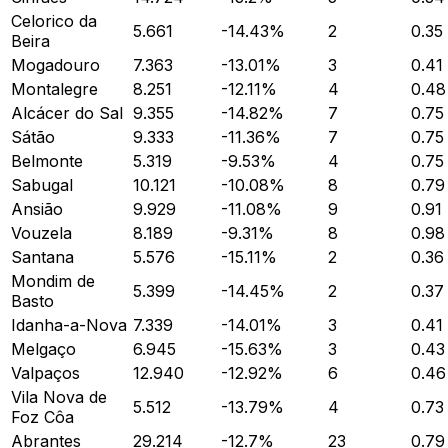
Celorico da
5.661
-14.43
%
2
0.35
Beira
Mogadouro
7.363
-13.01
%
3
0.41
Montalegre
8.251
-12.11
%
4
0.48
Alcácer do Sal
9.355
-14.82
%
7
0.75
Sátão
9.333
-11.36
%
7
0.75
Belmonte
5.319
-9.53
%
4
0.75
Sabugal
10.121
-10.08
%
8
0.79
Ansião
9.929
-11.08
%
9
0.91
Vouzela
8.189
-9.31
%
8
0.98
Santana
5.576
-15.11
%
2
0.36
Mondim de
5.399
-14.45
%
2
0.37
Basto
Idanha-a-Nova
7.339
-14.01
%
3
0.41
Melgaço
6.945
-15.63
%
3
0.43
Valpaços
12.940
-12.92
%
6
0.46
Vila Nova de
5.512
-13.79
%
4
0.73
Foz Côa
Abrantes
29.214
-12.7
%
23
0.79