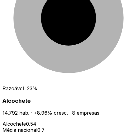
Razoável
−
23
%
Alcochete
14.792
hab.
·
+
8.96
% cresc.
·
8
empresas
Alcochete
0.54
Média nacional
0.7