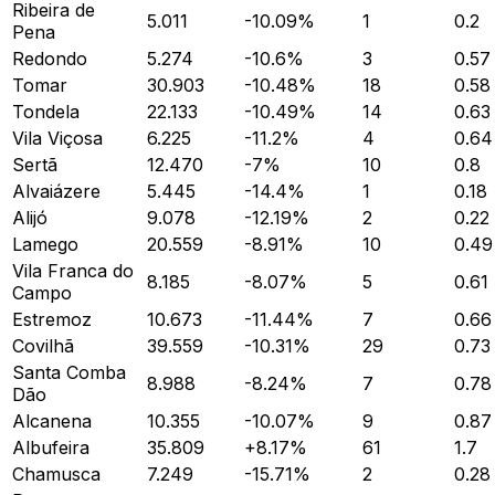
Ribeira de
5.011
-10.09
%
1
0.2
Pena
Redondo
5.274
-10.6
%
3
0.57
Tomar
30.903
-10.48
%
18
0.58
Tondela
22.133
-10.49
%
14
0.63
Vila Viçosa
6.225
-11.2
%
4
0.64
Sertã
12.470
-7
%
10
0.8
Alvaiázere
5.445
-14.4
%
1
0.18
Alijó
9.078
-12.19
%
2
0.22
Lamego
20.559
-8.91
%
10
0.49
Vila Franca do
8.185
-8.07
%
5
0.61
Campo
Estremoz
10.673
-11.44
%
7
0.66
Covilhã
39.559
-10.31
%
29
0.73
Santa Comba
8.988
-8.24
%
7
0.78
Dão
Alcanena
10.355
-10.07
%
9
0.87
Albufeira
35.809
+
8.17
%
61
1.7
Chamusca
7.249
-15.71
%
2
0.28