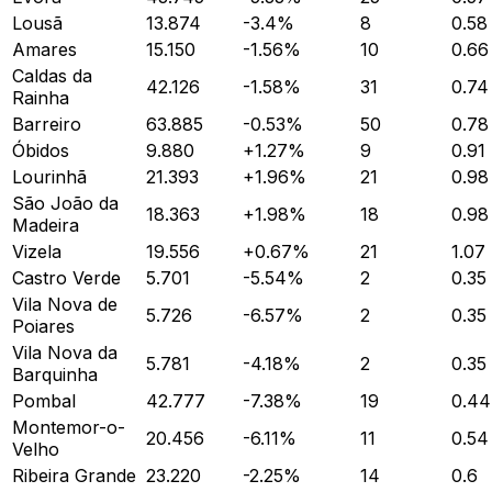
Lousã
13.874
-3.4
%
8
0.58
Amares
15.150
-1.56
%
10
0.66
Caldas da
42.126
-1.58
%
31
0.74
Rainha
Barreiro
63.885
-0.53
%
50
0.78
Óbidos
9.880
+
1.27
%
9
0.91
Lourinhã
21.393
+
1.96
%
21
0.98
São João da
18.363
+
1.98
%
18
0.98
Madeira
Vizela
19.556
+
0.67
%
21
1.07
Castro Verde
5.701
-5.54
%
2
0.35
Vila Nova de
5.726
-6.57
%
2
0.35
Poiares
Vila Nova da
5.781
-4.18
%
2
0.35
Barquinha
Pombal
42.777
-7.38
%
19
0.44
Montemor-o-
20.456
-6.11
%
11
0.54
Velho
Ribeira Grande
23.220
-2.25
%
14
0.6