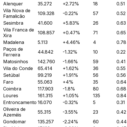
Alenquer
35.272
+
2.72
%
18
0.51
Vila Nova de
109.328
-0.22
%
57
0.52
Famalicão
Sesimbra
41.600
+
5.83
%
26
0.63
Vila Franca de
108.857
+
0.47
%
71
0.65
Xira
Madalena
5.113
+
4.46
%
4
0.78
Paços de
44.842
-1.32
%
10
0.22
Ferreira
Matosinhos
142.760
-1.66
%
59
0.41
Vila do Conde
65.414
+
1.62
%
36
0.55
Setúbal
99.219
+
1.91
%
56
0.56
Faro
55.063
+
4
%
35
0.64
Coimbra
117.903
-1.8
%
80
0.68
Loures
161.315
+
1.05
%
135
0.84
Entroncamento
16.070
-0.32
%
5
0.31
Oliveira de
55.315
-3.55
%
23
0.42
Azeméis
Gondomar
135.257
-2.24
%
60
0.44