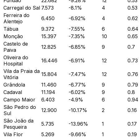
Fundão
22.682
-9.28
%
12
0.53
Carregal do Sal
7.573
-8.1
%
4
0.53
Ferreira do
6.450
-6.92
%
4
0.62
Alentejo
Tábua
9.372
-7.55
%
6
0.64
Monção
15.397
-7.35
%
10
0.65
Castelo de
12.825
-6.85
%
9
0.7
Paiva
Oliveira do
16.446
-6.91
%
12
0.73
Hospital
Vila da Praia da
15.804
-7.47
%
12
0.76
Vitória
Grândola
11.460
-6.77
%
9
0.79
Cadaval
11.194
-6.02
%
9
0.8
Campo Maior
6.403
-4.9
%
6
0.94
São Pedro do
12.900
-10.17
%
2
0.16
Sul
São João da
5.735
-13.96
%
1
0.17
Pesqueira
Vila Flor
5.269
-9.66
%
1
0.19