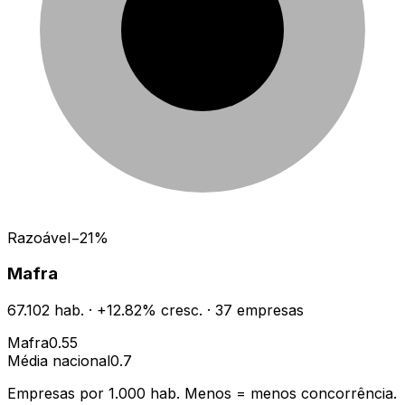
Razoável
−
21
%
Mafra
67.102
hab.
·
+
12.82
% cresc.
·
37
empresas
Mafra
0.55
Média nacional
0.7
Empresas por 1.000 hab. Menos = menos concorrência.