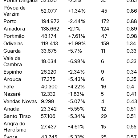
Ponta Delgada
53.630
-2.3
%
35
0.65
Póvoa de
52.077
+
1.34
%
45
0.86
Varzim
Porto
194.972
-2.44
%
172
0.88
Amadora
138.662
-2.1
%
124
0.89
Portimão
48.174
+
7.61
%
47
0.98
Odivelas
118.413
+
1.99
%
159
1.34
Guarda
33.675
-5.7
%
11
0.33
Vale de
18.034
-6.98
%
6
0.33
Cambra
Espinho
26.220
-2.34
%
9
0.34
Arouca
17.375
-5.43
%
6
0.35
Fafe
40.300
-4.22
%
16
0.4
Nazaré
12.332
-1.83
%
5
0.41
Vendas Novas
9.298
-5.07
%
4
0.43
Anadia
23.342
-5.55
%
12
0.51
Santo Tirso
57.106
-5.34
%
29
0.51
Angra do
27.437
-4.61
%
15
0.55
Heroísmo
Évora
43.745
-5.33
%
25
0.57