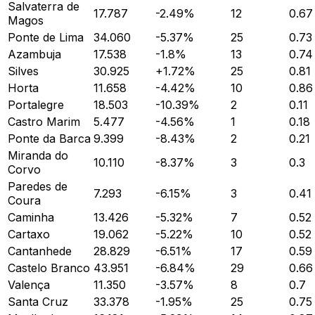
Salvaterra de
17.787
-2.49
%
12
0.67
Magos
Ponte de Lima
34.060
-5.37
%
25
0.73
Azambuja
17.538
-1.8
%
13
0.74
Silves
30.925
+
1.72
%
25
0.81
Horta
11.658
-4.42
%
10
0.86
Portalegre
18.503
-10.39
%
2
0.11
Castro Marim
5.477
-4.56
%
1
0.18
Ponte da Barca
9.399
-8.43
%
2
0.21
Miranda do
10.110
-8.37
%
3
0.3
Corvo
Paredes de
7.293
-6.15
%
3
0.41
Coura
Caminha
13.426
-5.32
%
7
0.52
Cartaxo
19.062
-5.22
%
10
0.52
Cantanhede
28.829
-6.51
%
17
0.59
Castelo Branco
43.951
-6.84
%
29
0.66
Valença
11.350
-3.57
%
8
0.7
Santa Cruz
33.378
-1.95
%
25
0.75