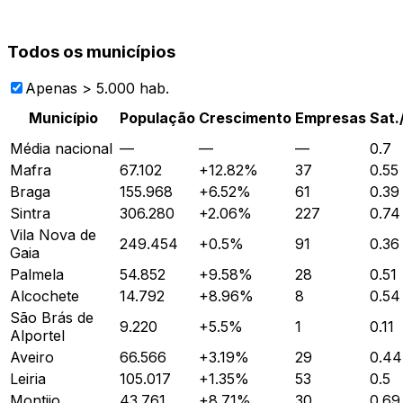
Todos os municípios
Apenas > 5.000 hab.
Município
População
Crescimento
Empresas
Sat.
Média nacional
—
—
—
0.7
Mafra
67.102
+
12.82
%
37
0.55
Braga
155.968
+
6.52
%
61
0.39
Sintra
306.280
+
2.06
%
227
0.74
Vila Nova de
249.454
+
0.5
%
91
0.36
Gaia
Palmela
54.852
+
9.58
%
28
0.51
Alcochete
14.792
+
8.96
%
8
0.54
São Brás de
9.220
+
5.5
%
1
0.11
Alportel
Aveiro
66.566
+
3.19
%
29
0.44
Leiria
105.017
+
1.35
%
53
0.5
Montijo
43.761
+
8.71
%
30
0.69