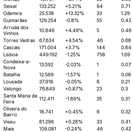
Seixal
133.252
+
5.21
%
94
0.71
Odemira
25.538
+
13.32
%
33
1.29
Guimarães
129.254
-0.8
%
55
0.43
Arruda dos
10.846
+
4.49
%
5
0.46
Vinhos
Torres Vedras
67.634
+
4.54
%
46
0.68
Cascais
171.004
+
3.7
%
144
0.84
Lisboa
449.192
-1.25
%
758
1.69
Condeixa-a-
13.592
-2.03
%
1
0.07
Nova
Batalha
12.569
-1.57
%
1
0.08
Lousada
37.918
-0.05
%
8
0.21
Valongo
76.849
+
0.87
%
23
0.3
Santa Maria da
112.411
-1.89
%
35
0.31
Feira
Oliveira do
18.741
+
0.45
%
6
0.32
Bairro
Viseu
81.296
+
0.28
%
33
0.41
Maia
109.081
-0.24
%
46
0.42