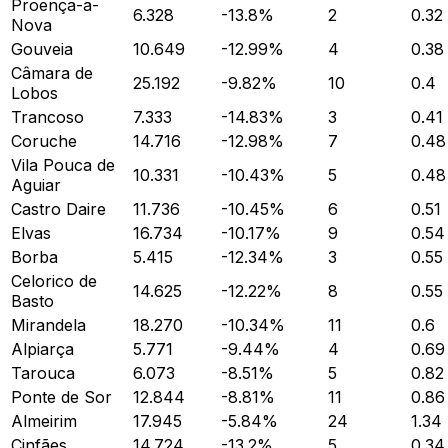
Proença-a-
6.328
-13.8
%
2
0.32
Nova
Gouveia
10.649
-12.99
%
4
0.38
Câmara de
25.192
-9.82
%
10
0.4
Lobos
Trancoso
7.333
-14.83
%
3
0.41
Coruche
14.716
-12.98
%
7
0.48
Vila Pouca de
10.331
-10.43
%
5
0.48
Aguiar
Castro Daire
11.736
-10.45
%
6
0.51
Elvas
16.734
-10.17
%
9
0.54
Borba
5.415
-12.34
%
3
0.55
Celorico de
14.625
-12.22
%
8
0.55
Basto
Mirandela
18.270
-10.34
%
11
0.6
Alpiarça
5.771
-9.44
%
4
0.69
Tarouca
6.073
-8.51
%
5
0.82
Ponte de Sor
12.844
-8.81
%
11
0.86
Almeirim
17.945
-5.84
%
24
1.34
Cinfães
14.724
-13.2
%
5
0.34