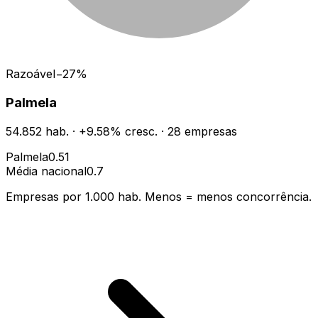
Razoável
−
27
%
Palmela
54.852
hab.
·
+
9.58
% cresc.
·
28
empresas
Palmela
0.51
Média nacional
0.7
Empresas por 1.000 hab. Menos = menos concorrência.