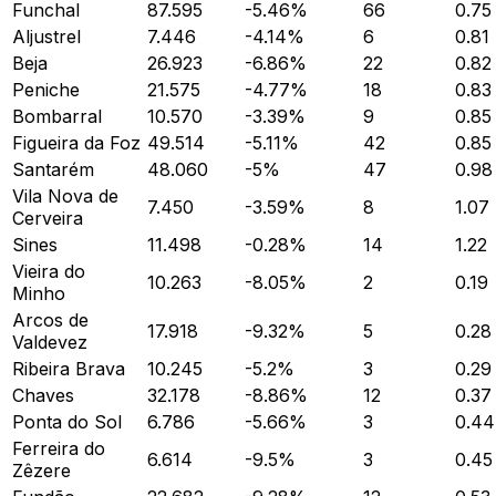
Funchal
87.595
-5.46
%
66
0.75
Aljustrel
7.446
-4.14
%
6
0.81
Beja
26.923
-6.86
%
22
0.82
Peniche
21.575
-4.77
%
18
0.83
Bombarral
10.570
-3.39
%
9
0.85
Figueira da Foz
49.514
-5.11
%
42
0.85
Santarém
48.060
-5
%
47
0.98
Vila Nova de
7.450
-3.59
%
8
1.07
Cerveira
Sines
11.498
-0.28
%
14
1.22
Vieira do
10.263
-8.05
%
2
0.19
Minho
Arcos de
17.918
-9.32
%
5
0.28
Valdevez
Ribeira Brava
10.245
-5.2
%
3
0.29
Chaves
32.178
-8.86
%
12
0.37
Ponta do Sol
6.786
-5.66
%
3
0.44
Ferreira do
6.614
-9.5
%
3
0.45
Zêzere