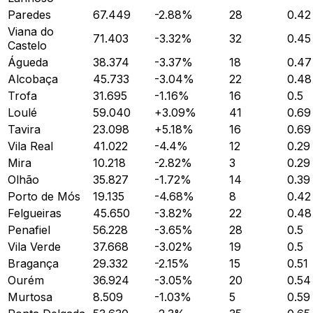
Paredes
67.449
-2.88
%
28
0.42
Viana do
71.403
-3.32
%
32
0.45
Castelo
Águeda
38.374
-3.37
%
18
0.47
Alcobaça
45.733
-3.04
%
22
0.48
Trofa
31.695
-1.16
%
16
0.5
Loulé
59.040
+
3.09
%
41
0.69
Tavira
23.098
+
5.18
%
16
0.69
Vila Real
41.022
-4.4
%
12
0.29
Mira
10.218
-2.82
%
3
0.29
Olhão
35.827
-1.72
%
14
0.39
Porto de Mós
19.135
-4.68
%
8
0.42
Felgueiras
45.650
-3.82
%
22
0.48
Penafiel
56.228
-3.65
%
28
0.5
Vila Verde
37.668
-3.02
%
19
0.5
Bragança
29.332
-2.15
%
15
0.51
Ourém
36.924
-3.05
%
20
0.54
Murtosa
8.509
-1.03
%
5
0.59