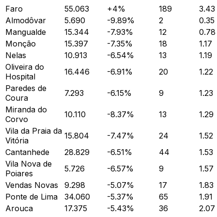
Faro
55.063
+
4
%
189
3.43
Almodôvar
5.690
-9.89
%
2
0.35
Mangualde
15.344
-7.93
%
12
0.78
Monção
15.397
-7.35
%
18
1.17
Nelas
10.913
-6.54
%
13
1.19
Oliveira do
16.446
-6.91
%
20
1.22
Hospital
Paredes de
7.293
-6.15
%
9
1.23
Coura
Miranda do
10.110
-8.37
%
13
1.29
Corvo
Vila da Praia da
15.804
-7.47
%
24
1.52
Vitória
Cantanhede
28.829
-6.51
%
44
1.53
Vila Nova de
5.726
-6.57
%
9
1.57
Poiares
Vendas Novas
9.298
-5.07
%
17
1.83
Ponte de Lima
34.060
-5.37
%
65
1.91
Arouca
17.375
-5.43
%
36
2.07