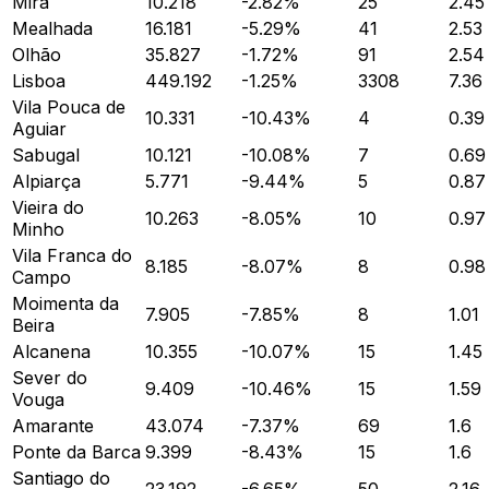
Mira
10.218
-2.82
%
25
2.45
Mealhada
16.181
-5.29
%
41
2.53
Olhão
35.827
-1.72
%
91
2.54
Lisboa
449.192
-1.25
%
3308
7.36
Vila Pouca de
10.331
-10.43
%
4
0.39
Aguiar
Sabugal
10.121
-10.08
%
7
0.69
Alpiarça
5.771
-9.44
%
5
0.87
Vieira do
10.263
-8.05
%
10
0.97
Minho
Vila Franca do
8.185
-8.07
%
8
0.98
Campo
Moimenta da
7.905
-7.85
%
8
1.01
Beira
Alcanena
10.355
-10.07
%
15
1.45
Sever do
9.409
-10.46
%
15
1.59
Vouga
Amarante
43.074
-7.37
%
69
1.6
Ponte da Barca
9.399
-8.43
%
15
1.6
Santiago do
23.192
-6.65
%
50
2.16