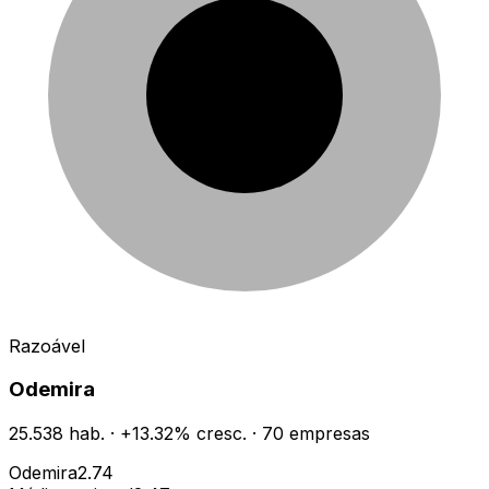
Razoável
Odemira
25.538
hab.
·
+
13.32
% cresc.
·
70
empresas
Odemira
2.74