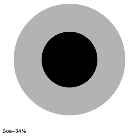
Boa
−
34
%