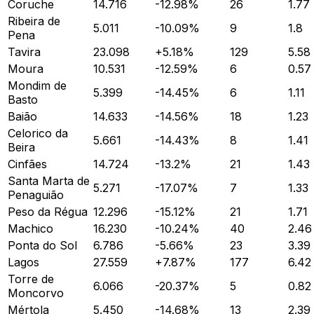
Coruche
14.716
-12.98
%
26
1.77
Ribeira de
5.011
-10.09
%
9
1.8
Pena
Tavira
23.098
+
5.18
%
129
5.58
Moura
10.531
-12.59
%
6
0.57
Mondim de
5.399
-14.45
%
6
1.11
Basto
Baião
14.633
-14.56
%
18
1.23
Celorico da
5.661
-14.43
%
8
1.41
Beira
Cinfães
14.724
-13.2
%
21
1.43
Santa Marta de
5.271
-17.07
%
7
1.33
Penaguião
Peso da Régua
12.296
-15.12
%
21
1.71
Machico
16.230
-10.24
%
40
2.46
Ponta do Sol
6.786
-5.66
%
23
3.39
Lagos
27.559
+
7.87
%
177
6.42
Torre de
6.066
-20.37
%
5
0.82
Moncorvo
Mértola
5.450
-14.68
%
13
2.39