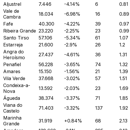
Aljustrel
7.446
-4.14
%
6
0.81
Vale de
18.034
-6.98
%
16
0.89
Cambra
Fafe
40.300
-4.22
%
39
0.97
Ribeira Grande
23.220
-2.25
%
23
0.99
Santo Tirso
57.106
-5.34
%
61
1.07
Estarreja
21.600
-2.9
%
26
1.2
Angra do
27.437
-4.61
%
36
1.31
Heroísmo
Penafiel
56.228
-3.65
%
74
1.32
Amares
15.150
-1.56
%
21
1.39
Vila Verde
37.668
-3.02
%
57
1.51
Condeixa-a-
13.592
-2.03
%
23
1.69
Nova
Águeda
38.374
-3.37
%
71
1.85
Viana do
71.403
-3.32
%
137
1.92
Castelo
Marinha
31.919
+
0.84
%
68
2.13
Grande