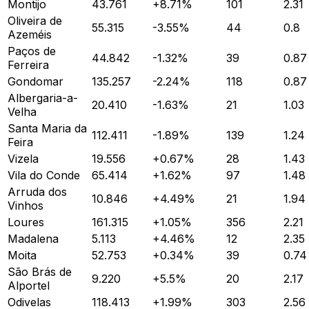
Montijo
43.761
+
8.71
%
101
2.31
Oliveira de
55.315
-3.55
%
44
0.8
Azeméis
Paços de
44.842
-1.32
%
39
0.87
Ferreira
Gondomar
135.257
-2.24
%
118
0.87
Albergaria-a-
20.410
-1.63
%
21
1.03
Velha
Santa Maria da
112.411
-1.89
%
139
1.24
Feira
Vizela
19.556
+
0.67
%
28
1.43
Vila do Conde
65.414
+
1.62
%
97
1.48
Arruda dos
10.846
+
4.49
%
21
1.94
Vinhos
Loures
161.315
+
1.05
%
356
2.21
Madalena
5.113
+
4.46
%
12
2.35
Moita
52.753
+
0.34
%
39
0.74
São Brás de
9.220
+
5.5
%
20
2.17
Alportel
Odivelas
118.413
+
1.99
%
303
2.56