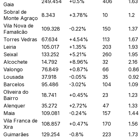
249.454
+
0.5
%
406
1.63
Gaia
Sobral de
8.343
+
3.78
%
10
1.2
Monte Agraço
Vila Nova de
109.328
-0.22
%
150
1.37
Famalicão
Torres Vedras
67.634
+
4.54
%
113
1.67
Leiria
105.017
+
1.35
%
203
1.93
Seixal
133.252
+
5.21
%
260
1.95
Alcochete
14.792
+
8.96
%
32
2.16
Valongo
76.849
+
0.87
%
66
0.86
Lousada
37.918
-0.05
%
35
0.92
Barcelos
95.486
-3.02
%
104
1.09
Oliveira do
18.741
+
0.45
%
23
1.23
Bairro
Alenquer
35.272
+
2.72
%
47
1.33
Maia
109.081
-0.24
%
157
1.44
Vila Franca de
108.857
+
0.47
%
170
1.56
Xira
Guimarães
129.254
-0.8
%
223
1.73