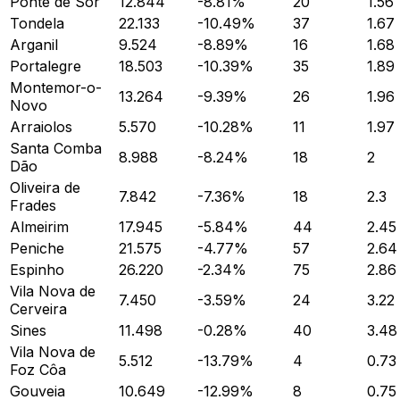
Ponte de Sor
12.844
-8.81
%
20
1.56
Tondela
22.133
-10.49
%
37
1.67
Arganil
9.524
-8.89
%
16
1.68
Portalegre
18.503
-10.39
%
35
1.89
Montemor-o-
13.264
-9.39
%
26
1.96
Novo
Arraiolos
5.570
-10.28
%
11
1.97
Santa Comba
8.988
-8.24
%
18
2
Dão
Oliveira de
7.842
-7.36
%
18
2.3
Frades
Almeirim
17.945
-5.84
%
44
2.45
Peniche
21.575
-4.77
%
57
2.64
Espinho
26.220
-2.34
%
75
2.86
Vila Nova de
7.450
-3.59
%
24
3.22
Cerveira
Sines
11.498
-0.28
%
40
3.48
Vila Nova de
5.512
-13.79
%
4
0.73
Foz Côa
Gouveia
10.649
-12.99
%
8
0.75