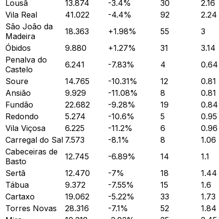
Lousã
13.874
-3.4
%
30
2.16
Vila Real
41.022
-4.4
%
92
2.24
São João da
18.363
+
1.98
%
55
3
Madeira
Óbidos
9.880
+
1.27
%
31
3.14
Penalva do
6.241
-7.83
%
4
0.64
Castelo
Soure
14.765
-10.31
%
12
0.81
Ansião
9.929
-11.08
%
8
0.81
Fundão
22.682
-9.28
%
19
0.84
Redondo
5.274
-10.6
%
5
0.95
Vila Viçosa
6.225
-11.2
%
6
0.96
Carregal do Sal
7.573
-8.1
%
8
1.06
Cabeceiras de
12.745
-6.89
%
14
1.1
Basto
Sertã
12.470
-7
%
18
1.44
Tábua
9.372
-7.55
%
15
1.6
Cartaxo
19.062
-5.22
%
33
1.73
Torres Novas
28.316
-7.1
%
52
1.84