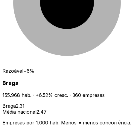
Razoável
−
6
%
Braga
155.968
hab.
·
+
6.52
% cresc.
·
360
empresas
Braga
2.31
Média nacional
2.47
Empresas por 1.000 hab. Menos = menos concorrência.