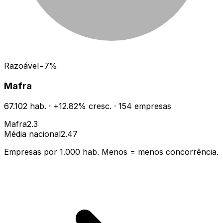
Razoável
−
7
%
Mafra
67.102
hab.
·
+
12.82
% cresc.
·
154
empresas
Mafra
2.3
Média nacional
2.47
Empresas por 1.000 hab. Menos = menos concorrência.