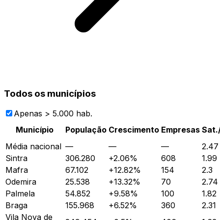
Todos os municípios
Apenas > 5.000 hab.
Município
População
Crescimento
Empresas
Sat.
Média nacional
—
—
—
2.47
Sintra
306.280
+
2.06
%
608
1.99
Mafra
67.102
+
12.82
%
154
2.3
Odemira
25.538
+
13.32
%
70
2.74
Palmela
54.852
+
9.58
%
100
1.82
Braga
155.968
+
6.52
%
360
2.31
Vila Nova de