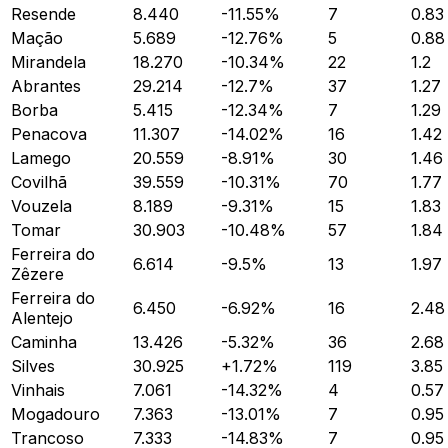
Resende
8.440
-11.55
%
7
0.83
Mação
5.689
-12.76
%
5
0.88
Mirandela
18.270
-10.34
%
22
1.2
Abrantes
29.214
-12.7
%
37
1.27
Borba
5.415
-12.34
%
7
1.29
Penacova
11.307
-14.02
%
16
1.42
Lamego
20.559
-8.91
%
30
1.46
Covilhã
39.559
-10.31
%
70
1.77
Vouzela
8.189
-9.31
%
15
1.83
Tomar
30.903
-10.48
%
57
1.84
Ferreira do
6.614
-9.5
%
13
1.97
Zêzere
Ferreira do
6.450
-6.92
%
16
2.48
Alentejo
Caminha
13.426
-5.32
%
36
2.68
Silves
30.925
+
1.72
%
119
3.85
Vinhais
7.061
-14.32
%
4
0.57
Mogadouro
7.363
-13.01
%
7
0.95
Trancoso
7.333
-14.83
%
7
0.95