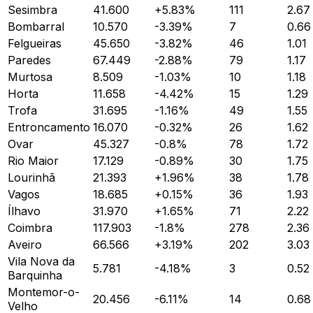
Sesimbra
41.600
+
5.83
%
111
2.67
Bombarral
10.570
-3.39
%
7
0.66
Felgueiras
45.650
-3.82
%
46
1.01
Paredes
67.449
-2.88
%
79
1.17
Murtosa
8.509
-1.03
%
10
1.18
Horta
11.658
-4.42
%
15
1.29
Trofa
31.695
-1.16
%
49
1.55
Entroncamento
16.070
-0.32
%
26
1.62
Ovar
45.327
-0.8
%
78
1.72
Rio Maior
17.129
-0.89
%
30
1.75
Lourinhã
21.393
+
1.96
%
38
1.78
Vagos
18.685
+
0.15
%
36
1.93
Ílhavo
31.970
+
1.65
%
71
2.22
Coimbra
117.903
-1.8
%
278
2.36
Aveiro
66.566
+
3.19
%
202
3.03
Vila Nova da
5.781
-4.18
%
3
0.52
Barquinha
Montemor-o-
20.456
-6.11
%
14
0.68
Velho