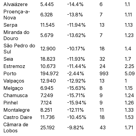
Alvaiázere
5.445
-14.4
%
6
1.1
Proença-a-
6.328
-13.8
%
7
1.11
Nova
Serpa
11.545
-11.94
%
13
1.13
Miranda do
5.679
-13.62
%
7
1.23
Douro
São Pedro do
12.900
-10.17
%
18
1.4
Sul
Seia
18.823
-11.93
%
32
1.7
Estremoz
10.673
-11.44
%
24
2.25
Porto
194.972
-2.44
%
993
5.09
Valpaços
12.940
-12.92
%
13
1
Melgaço
6.945
-15.63
%
8
1.15
Chamusca
7.249
-15.71
%
9
1.24
Pinhel
7.124
-15.94
%
9
1.26
Montalegre
8.251
-12.11
%
11
1.33
Castro Daire
11.736
-10.45
%
18
1.53
Câmara de
25.192
-9.82
%
43
1.71
Lobos