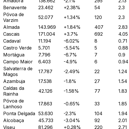
Amadora
138.662
-2.1
%
295
2.13
Benavente
23.462
+
2.38
%
54
2.3
Póvoa de
52.077
+
1.34
%
120
2.3
Varzim
Almada
143.969
+
1.84
%
407
2.83
Cascais
171.004
+
3.7
%
692
4.05
Cadaval
11.194
-6.02
%
8
0.71
Castro Verde
5.701
-5.54
%
5
0.88
Mortágua
7.796
-6.7
%
7
0.9
Campo Maior
6.403
-4.9
%
6
0.94
Salvaterra de
17.787
-2.49
%
22
1.24
Magos
Azambuja
17.538
-1.8
%
27
1.54
Caldas da
42.126
-1.58
%
77
1.83
Rainha
Póvoa de
17.863
-0.65
%
33
1.85
Lanhoso
Ponta Delgada
53.630
-2.3
%
104
1.94
Alcobaça
45.733
-3.04
%
92
2.01
Viseu
81.296
+
0.28
%
220
2.71