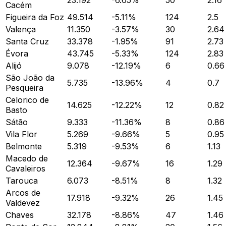
Cacém
Figueira da Foz
49.514
-5.11
%
124
2.5
Valença
11.350
-3.57
%
30
2.64
Santa Cruz
33.378
-1.95
%
91
2.73
Évora
43.745
-5.33
%
124
2.83
Alijó
9.078
-12.19
%
6
0.66
São João da
5.735
-13.96
%
4
0.7
Pesqueira
Celorico de
14.625
-12.22
%
12
0.82
Basto
Sátão
9.333
-11.36
%
8
0.86
Vila Flor
5.269
-9.66
%
5
0.95
Belmonte
5.319
-9.53
%
6
1.13
Macedo de
12.364
-9.67
%
16
1.29
Cavaleiros
Tarouca
6.073
-8.51
%
8
1.32
Arcos de
17.918
-9.32
%
26
1.45
Valdevez
Chaves
32.178
-8.86
%
47
1.46