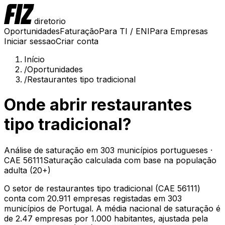
diretorio
Oportunidades
Faturação
Para TI / ENI
Para Empresas
Iniciar sessao
Criar conta
Início
/
Oportunidades
/
Restaurantes tipo tradicional
Onde abrir
restaurantes
tipo tradicional
?
Análise de saturação em
303
municípios portugueses ·
CAE
56111
Saturação calculada com base na
população
adulta (20+)
O setor de
restaurantes tipo tradicional
(CAE
56111
)
conta com
20.911
empresas registadas em
303
municípios de Portugal. A média nacional de saturação é
de
2.47
empresas por 1.000 habitantes
, ajustada pela