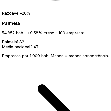
Razoável
−
26
%
Palmela
54.852
hab.
·
+
9.58
% cresc.
·
100
empresas
Palmela
1.82
Média nacional
2.47
Empresas por 1.000 hab. Menos = menos concorrência.