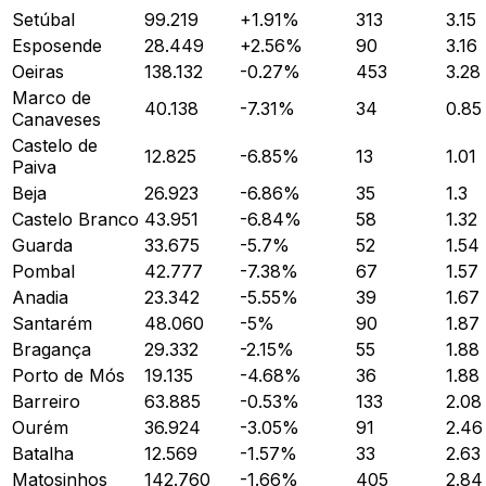
Setúbal
99.219
+
1.91
%
313
3.15
Esposende
28.449
+
2.56
%
90
3.16
Oeiras
138.132
-0.27
%
453
3.28
Marco de
40.138
-7.31
%
34
0.85
Canaveses
Castelo de
12.825
-6.85
%
13
1.01
Paiva
Beja
26.923
-6.86
%
35
1.3
Castelo Branco
43.951
-6.84
%
58
1.32
Guarda
33.675
-5.7
%
52
1.54
Pombal
42.777
-7.38
%
67
1.57
Anadia
23.342
-5.55
%
39
1.67
Santarém
48.060
-5
%
90
1.87
Bragança
29.332
-2.15
%
55
1.88
Porto de Mós
19.135
-4.68
%
36
1.88
Barreiro
63.885
-0.53
%
133
2.08
Ourém
36.924
-3.05
%
91
2.46
Batalha
12.569
-1.57
%
33
2.63
Matosinhos
142.760
-1.66
%
405
2.84