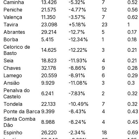
Caminha
13.426
-5.32
%
7
0.52
Peniche
21.575
-4.77
%
12
0.56
Valença
11.350
-3.57
%
7
0.62
Tavira
23.098
+
5.18
%
23
1
Abrantes
29.214
-12.7
%
5
0.17
Borba
5.415
-12.34
%
1
0.18
Celorico de
14.625
-12.22
%
3
0.21
Basto
Seia
18.823
-11.93
%
4
0.21
Chaves
32.178
-8.86
%
9
0.28
Lamego
20.559
-8.91
%
6
0.29
Ansião
9.929
-11.08
%
3
0.3
Penalva do
6.241
-7.83
%
2
0.32
Castelo
Tondela
22.133
-10.49
%
7
0.32
Ponte da Barca
9.399
-8.43
%
4
0.43
Santa Comba
8.988
-8.24
%
4
0.45
Dão
Espinho
26.220
-2.34
%
18
0.69