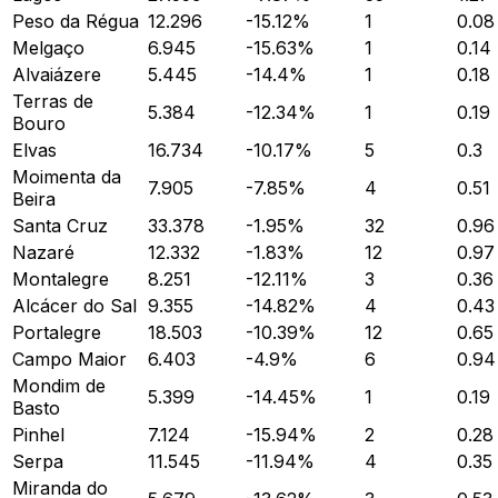
Peso da Régua
12.296
-15.12
%
1
0.08
Melgaço
6.945
-15.63
%
1
0.14
Alvaiázere
5.445
-14.4
%
1
0.18
Terras de
5.384
-12.34
%
1
0.19
Bouro
Elvas
16.734
-10.17
%
5
0.3
Moimenta da
7.905
-7.85
%
4
0.51
Beira
Santa Cruz
33.378
-1.95
%
32
0.96
Nazaré
12.332
-1.83
%
12
0.97
Montalegre
8.251
-12.11
%
3
0.36
Alcácer do Sal
9.355
-14.82
%
4
0.43
Portalegre
18.503
-10.39
%
12
0.65
Campo Maior
6.403
-4.9
%
6
0.94
Mondim de
5.399
-14.45
%
1
0.19
Basto
Pinhel
7.124
-15.94
%
2
0.28
Serpa
11.545
-11.94
%
4
0.35
Miranda do