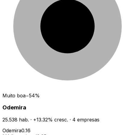
Muito boa
−
54
%
Odemira
25.538
hab.
·
+
13.32
% cresc.
·
4
empresas
Odemira
0.16