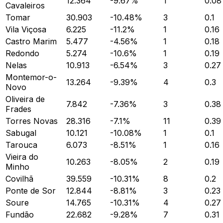
12.364
-9.67
%
1
0.08
Cavaleiros
Tomar
30.903
-10.48
%
3
0.1
Vila Viçosa
6.225
-11.2
%
1
0.16
Castro Marim
5.477
-4.56
%
1
0.18
Redondo
5.274
-10.6
%
1
0.19
Nelas
10.913
-6.54
%
3
0.27
Montemor-o-
13.264
-9.39
%
4
0.3
Novo
Oliveira de
7.842
-7.36
%
3
0.38
Frades
Torres Novas
28.316
-7.1
%
11
0.39
Sabugal
10.121
-10.08
%
1
0.1
Tarouca
6.073
-8.51
%
1
0.16
Vieira do
10.263
-8.05
%
2
0.19
Minho
Covilhã
39.559
-10.31
%
8
0.2
Ponte de Sor
12.844
-8.81
%
3
0.23
Soure
14.765
-10.31
%
4
0.27
Fundão
22.682
-9.28
%
7
0.31