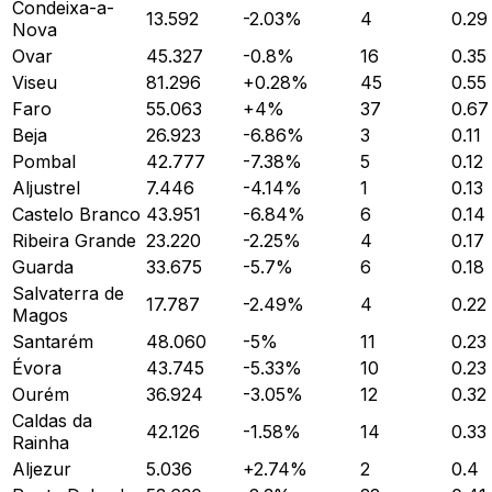
Condeixa-a-
13.592
-2.03
%
4
0.29
Nova
Ovar
45.327
-0.8
%
16
0.35
Viseu
81.296
+
0.28
%
45
0.55
Faro
55.063
+
4
%
37
0.67
Beja
26.923
-6.86
%
3
0.11
Pombal
42.777
-7.38
%
5
0.12
Aljustrel
7.446
-4.14
%
1
0.13
Castelo Branco
43.951
-6.84
%
6
0.14
Ribeira Grande
23.220
-2.25
%
4
0.17
Guarda
33.675
-5.7
%
6
0.18
Salvaterra de
17.787
-2.49
%
4
0.22
Magos
Santarém
48.060
-5
%
11
0.23
Évora
43.745
-5.33
%
10
0.23
Ourém
36.924
-3.05
%
12
0.32
Caldas da
42.126
-1.58
%
14
0.33
Rainha
Aljezur
5.036
+
2.74
%
2
0.4