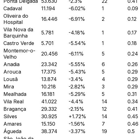
Ponta Delgada
53.630
-2.3
%
22
0.41
Cadaval
11.194
-6.02
%
1
0.09
Oliveira do
16.446
-6.91
%
2
0.12
Hospital
Vila Nova da
5.781
-4.18
%
1
0.17
Barquinha
Castro Verde
5.701
-5.54
%
1
0.18
Montemor-o-
20.456
-6.11
%
5
0.24
Velho
Anadia
23.342
-5.55
%
6
0.26
Arouca
17.375
-5.43
%
5
0.29
Lousã
13.874
-3.4
%
4
0.29
Mira
10.218
-2.82
%
3
0.29
Mealhada
16.181
-5.29
%
5
0.31
Vila Real
41.022
-4.4
%
14
0.34
Bragança
29.332
-2.15
%
12
0.41
Silves
30.925
+
1.72
%
14
0.45
Amares
15.150
-1.56
%
7
0.46
Águeda
38.374
-3.37
%
19
0.5
São João da