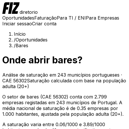
diretorio
Oportunidades
Faturação
Para TI / ENI
Para Empresas
Iniciar sessao
Criar conta
Início
/
Oportunidades
/
Bares
Onde abrir
bares
?
Análise de saturação em
243
municípios portugueses ·
CAE
56302
Saturação calculada com base na
população
adulta (20+)
O setor de
bares
(CAE
56302
) conta com
2.799
empresas registadas em
243
municípios de Portugal. A
média nacional de saturação é de
0.35
empresas por
1.000 habitantes
, ajustada pela população adulta (20+)
.
A saturação varia entre
0.06
/1000 e
3.89
/1000