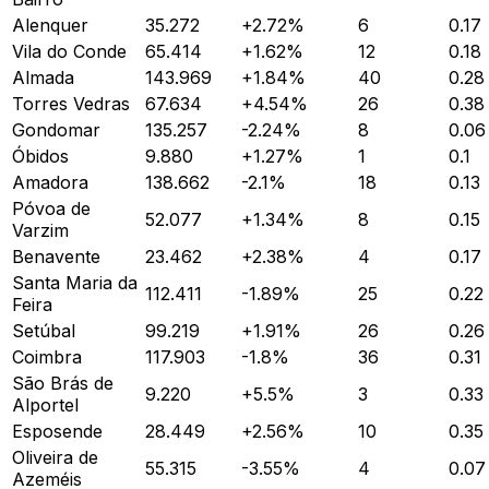
Alenquer
35.272
+
2.72
%
6
0.17
Vila do Conde
65.414
+
1.62
%
12
0.18
Almada
143.969
+
1.84
%
40
0.28
Torres Vedras
67.634
+
4.54
%
26
0.38
Gondomar
135.257
-2.24
%
8
0.06
Óbidos
9.880
+
1.27
%
1
0.1
Amadora
138.662
-2.1
%
18
0.13
Póvoa de
52.077
+
1.34
%
8
0.15
Varzim
Benavente
23.462
+
2.38
%
4
0.17
Santa Maria da
112.411
-1.89
%
25
0.22
Feira
Setúbal
99.219
+
1.91
%
26
0.26
Coimbra
117.903
-1.8
%
36
0.31
São Brás de
9.220
+
5.5
%
3
0.33
Alportel
Esposende
28.449
+
2.56
%
10
0.35
Oliveira de
55.315
-3.55
%
4
0.07
Azeméis