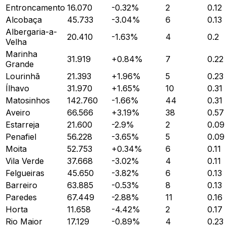
Entroncamento
16.070
-0.32
%
2
0.12
Alcobaça
45.733
-3.04
%
6
0.13
Albergaria-a-
20.410
-1.63
%
4
0.2
Velha
Marinha
31.919
+
0.84
%
7
0.22
Grande
Lourinhã
21.393
+
1.96
%
5
0.23
Ílhavo
31.970
+
1.65
%
10
0.31
Matosinhos
142.760
-1.66
%
44
0.31
Aveiro
66.566
+
3.19
%
38
0.57
Estarreja
21.600
-2.9
%
2
0.09
Penafiel
56.228
-3.65
%
5
0.09
Moita
52.753
+
0.34
%
6
0.11
Vila Verde
37.668
-3.02
%
4
0.11
Felgueiras
45.650
-3.82
%
6
0.13
Barreiro
63.885
-0.53
%
8
0.13
Paredes
67.449
-2.88
%
11
0.16
Horta
11.658
-4.42
%
2
0.17
Rio Maior
17.129
-0.89
%
4
0.23