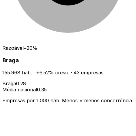
Razoável
−
20
%
Braga
155.968
hab.
·
+
6.52
% cresc.
·
43
empresas
Braga
0.28
Média nacional
0.35
Empresas por 1.000 hab. Menos = menos concorrência.