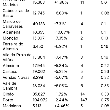
18.363
+
1.98
%
11
0.6
Madeira
Cabeceiras de
12.745
-6.89
%
1
0.08
Basto
Marco de
40.138
-7.31
%
4
0.1
Canaveses
Alcanena
10.355
-10.07
%
1
0.1
Monção
15.397
-7.35
%
2
0.13
Ferreira do
6.450
-6.92
%
1
0.16
Alentejo
Vila da Praia da
15.804
-7.47
%
3
0.19
Vitória
Almeirim
17.945
-5.84
%
4
0.22
Cartaxo
19.062
-5.22
%
5
0.26
Vendas Novas
9.298
-5.07
%
3
0.32
Vale de
18.034
-6.98
%
6
0.33
Cambra
Olhão
35.827
-1.72
%
14
0.39
Porto
194.972
-2.44
%
147
0.75
Madalena
5.113
+
4.46
%
5
0.98