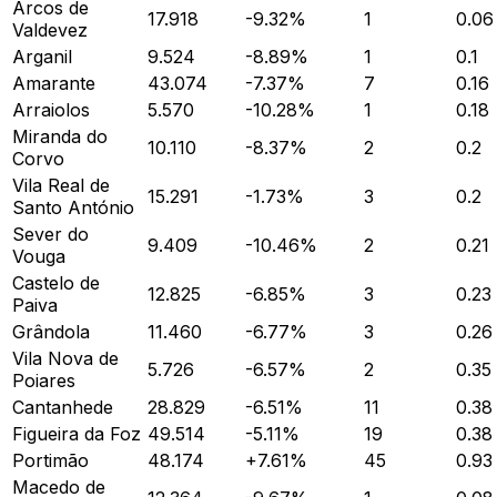
Arcos de
17.918
-9.32
%
1
0.06
Valdevez
Arganil
9.524
-8.89
%
1
0.1
Amarante
43.074
-7.37
%
7
0.16
Arraiolos
5.570
-10.28
%
1
0.18
Miranda do
10.110
-8.37
%
2
0.2
Corvo
Vila Real de
15.291
-1.73
%
3
0.2
Santo António
Sever do
9.409
-10.46
%
2
0.21
Vouga
Castelo de
12.825
-6.85
%
3
0.23
Paiva
Grândola
11.460
-6.77
%
3
0.26
Vila Nova de
5.726
-6.57
%
2
0.35
Poiares
Cantanhede
28.829
-6.51
%
11
0.38
Figueira da Foz
49.514
-5.11
%
19
0.38
Portimão
48.174
+
7.61
%
45
0.93
Macedo de