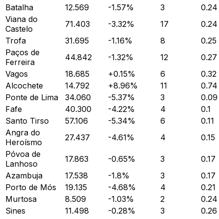
Batalha
12.569
-1.57
%
3
0.24
Viana do
71.403
-3.32
%
17
0.24
Castelo
Trofa
31.695
-1.16
%
8
0.25
Paços de
44.842
-1.32
%
12
0.27
Ferreira
Vagos
18.685
+
0.15
%
6
0.32
Alcochete
14.792
+
8.96
%
11
0.74
Ponte de Lima
34.060
-5.37
%
3
0.09
Fafe
40.300
-4.22
%
4
0.1
Santo Tirso
57.106
-5.34
%
6
0.11
Angra do
27.437
-4.61
%
4
0.15
Heroísmo
Póvoa de
17.863
-0.65
%
3
0.17
Lanhoso
Azambuja
17.538
-1.8
%
3
0.17
Porto de Mós
19.135
-4.68
%
4
0.21
Murtosa
8.509
-1.03
%
2
0.24
Sines
11.498
-0.28
%
3
0.26