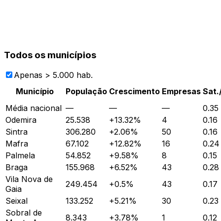
Todos os municípios
Apenas > 5.000 hab.
Município
População
Crescimento
Empresas
Sat.
Média nacional
—
—
—
0.35
Odemira
25.538
+
13.32
%
4
0.16
Sintra
306.280
+
2.06
%
50
0.16
Mafra
67.102
+
12.82
%
16
0.24
Palmela
54.852
+
9.58
%
8
0.15
Braga
155.968
+
6.52
%
43
0.28
Vila Nova de
249.454
+
0.5
%
43
0.17
Gaia
Seixal
133.252
+
5.21
%
30
0.23
Sobral de
8.343
+
3.78
%
1
0.12