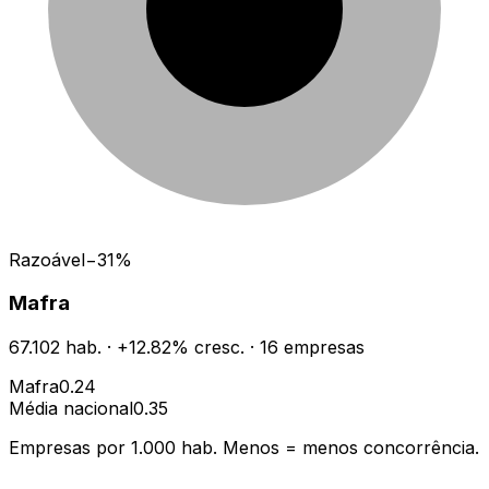
Razoável
−
31
%
Mafra
67.102
hab.
·
+
12.82
% cresc.
·
16
empresas
Mafra
0.24
Média nacional
0.35
Empresas por 1.000 hab. Menos = menos concorrência.