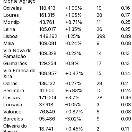
Monte Agraço
Odivelas
118.413
+
1.99
%
19
0.16
Loures
161.315
+
1.05
%
28
0.17
Montijo
43.761
+
8.71
%
11
0.25
Leiria
105.017
+
1.35
%
26
0.25
Lisboa
449.192
-1.25
%
399
0.89
Maia
109.081
-0.24
%
9
0.08
Vila Nova de
109.328
-0.22
%
14
0.13
Famalicão
Guimarães
129.254
-0.8
%
17
0.13
Vila Franca de
108.857
+
0.47
%
15
0.14
Xira
Oeiras
138.132
-0.27
%
28
0.2
Sesimbra
41.600
+
5.83
%
10
0.24
Cascais
171.004
+
3.7
%
78
0.46
Lousada
37.918
-0.05
%
3
0.08
Valongo
76.849
+
0.87
%
6
0.08
Barcelos
95.486
-3.02
%
9
0.09
Oliveira do
18.741
+
0.45
%
2
0.11
Bairro