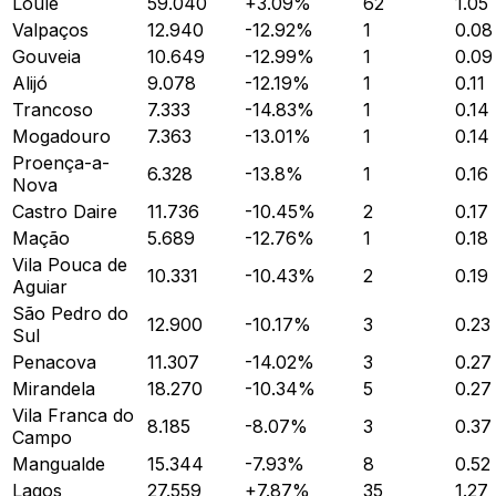
Loulé
59.040
+
3.09
%
62
1.05
Valpaços
12.940
-12.92
%
1
0.08
Gouveia
10.649
-12.99
%
1
0.09
Alijó
9.078
-12.19
%
1
0.11
Trancoso
7.333
-14.83
%
1
0.14
Mogadouro
7.363
-13.01
%
1
0.14
Proença-a-
6.328
-13.8
%
1
0.16
Nova
Castro Daire
11.736
-10.45
%
2
0.17
Mação
5.689
-12.76
%
1
0.18
Vila Pouca de
10.331
-10.43
%
2
0.19
Aguiar
São Pedro do
12.900
-10.17
%
3
0.23
Sul
Penacova
11.307
-14.02
%
3
0.27
Mirandela
18.270
-10.34
%
5
0.27
Vila Franca do
8.185
-8.07
%
3
0.37
Campo
Mangualde
15.344
-7.93
%
8
0.52
Lagos
27.559
+
7.87
%
35
1.27