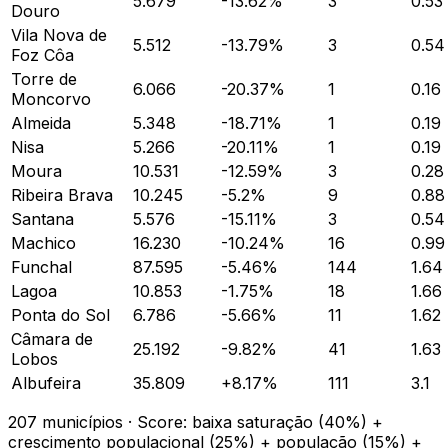
5.679
-13.62
%
3
0.53
Douro
Vila Nova de
5.512
-13.79
%
3
0.54
Foz Côa
Torre de
6.066
-20.37
%
1
0.16
Moncorvo
Almeida
5.348
-18.71
%
1
0.19
Nisa
5.266
-20.11
%
1
0.19
Moura
10.531
-12.59
%
3
0.28
Ribeira Brava
10.245
-5.2
%
9
0.88
Santana
5.576
-15.11
%
3
0.54
Machico
16.230
-10.24
%
16
0.99
Funchal
87.595
-5.46
%
144
1.64
Lagoa
10.853
-1.75
%
18
1.66
Ponta do Sol
6.786
-5.66
%
11
1.62
Câmara de
25.192
-9.82
%
41
1.63
Lobos
Albufeira
35.809
+
8.17
%
111
3.1
207
municípios · Score: baixa saturação (40%) +
crescimento populacional (25%) + população (15%) +