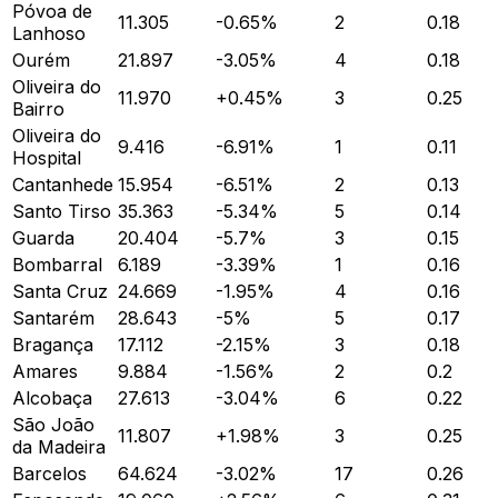
Póvoa de
11.305
-0.65
%
2
0.18
Lanhoso
Ourém
21.897
-3.05
%
4
0.18
Oliveira do
11.970
+
0.45
%
3
0.25
Bairro
Oliveira do
9.416
-6.91
%
1
0.11
Hospital
Cantanhede
15.954
-6.51
%
2
0.13
Santo Tirso
35.363
-5.34
%
5
0.14
Guarda
20.404
-5.7
%
3
0.15
Bombarral
6.189
-3.39
%
1
0.16
Santa Cruz
24.669
-1.95
%
4
0.16
Santarém
28.643
-5
%
5
0.17
Bragança
17.112
-2.15
%
3
0.18
Amares
9.884
-1.56
%
2
0.2
Alcobaça
27.613
-3.04
%
6
0.22
São João
11.807
+
1.98
%
3
0.25
da Madeira
Barcelos
64.624
-3.02
%
17
0.26