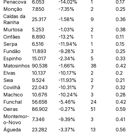
Penacova
6.053
-14.02
%
1
0.17
Monção
7.850
-7.35
%
2
0.25
Caldas da
25.317
-1.58
%
9
0.36
Rainha
Murtosa
5.253
-1.03
%
2
0.38
Cinfães
8.890
-13.2
%
1
0.11
Serpa
6.516
-11.94
%
1
0.15
Fundão
11.893
-9.28
%
3
0.25
Espinho
15.017
-2.34
%
5
0.33
Matosinhos
90.538
-1.66
%
38
0.42
Elvas
10.137
-10.17
%
2
0.2
Seia
9.524
-11.93
%
2
0.21
Covilhã
22.043
-10.31
%
7
0.32
Machico
10.676
-10.24
%
3
0.28
Funchal
56.658
-5.46
%
24
0.42
Oeiras
86.902
-0.27
%
51
0.59
Montemor-
7.346
-9.39
%
3
0.41
o-Novo
Águeda
23.282
-3.37
%
13
0.56