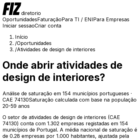
diretorio
Oportunidades
Faturação
Para TI / ENI
Para Empresas
Iniciar sessao
Criar conta
Início
/
Oportunidades
/
Atividades de design de interiores
Onde abrir
atividades de
design de interiores
?
Análise de saturação em
154
municípios portugueses ·
CAE
74130
Saturação calculada com base na
população
20-59 anos
O setor de
atividades de design de interiores
(CAE
74130
) conta com
1.302
empresas registadas em
154
municípios de Portugal. A média nacional de saturação é
de
0.28
empresas por 1.000 habitantes
, ajustada pela