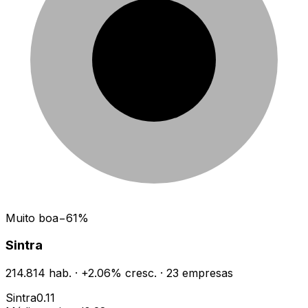
Muito boa
−
61
%
Sintra
214.814
hab.
·
+
2.06
% cresc.
·
23
empresas
Sintra
0.11