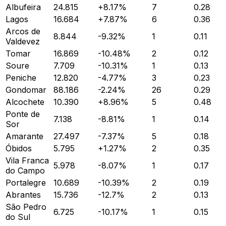
Albufeira
24.815
+
8.17
%
7
0.28
Lagos
16.684
+
7.87
%
6
0.36
Arcos de
8.844
-9.32
%
1
0.11
Valdevez
Tomar
16.869
-10.48
%
2
0.12
Soure
7.709
-10.31
%
1
0.13
Peniche
12.820
-4.77
%
3
0.23
Gondomar
88.186
-2.24
%
26
0.29
Alcochete
10.390
+
8.96
%
5
0.48
Ponte de
7.138
-8.81
%
1
0.14
Sor
Amarante
27.497
-7.37
%
5
0.18
Óbidos
5.795
+
1.27
%
2
0.35
Vila Franca
5.978
-8.07
%
1
0.17
do Campo
Portalegre
10.689
-10.39
%
2
0.19
Abrantes
15.736
-12.7
%
2
0.13
São Pedro
6.725
-10.17
%
1
0.15
do Sul