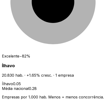
Excelente
−
82
%
Ílhavo
20.830
hab.
·
+
1.65
% cresc.
·
1
empresa
Ílhavo
0.05
Média nacional
0.28
Empresas por 1.000 hab. Menos = menos concorrência.