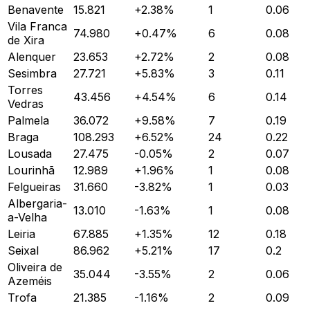
Benavente
15.821
+
2.38
%
1
0.06
Vila Franca
74.980
+
0.47
%
6
0.08
de Xira
Alenquer
23.653
+
2.72
%
2
0.08
Sesimbra
27.721
+
5.83
%
3
0.11
Torres
43.456
+
4.54
%
6
0.14
Vedras
Palmela
36.072
+
9.58
%
7
0.19
Braga
108.293
+
6.52
%
24
0.22
Lousada
27.475
-0.05
%
2
0.07
Lourinhã
12.989
+
1.96
%
1
0.08
Felgueiras
31.660
-3.82
%
1
0.03
Albergaria-
13.010
-1.63
%
1
0.08
a-Velha
Leiria
67.885
+
1.35
%
12
0.18
Seixal
86.962
+
5.21
%
17
0.2
Oliveira de
35.044
-3.55
%
2
0.06
Azeméis
Trofa
21.385
-1.16
%
2
0.09