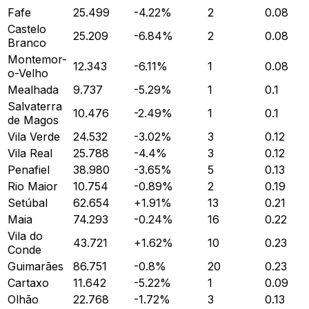
Fafe
25.499
-4.22
%
2
0.08
Castelo
25.209
-6.84
%
2
0.08
Branco
Montemor-
12.343
-6.11
%
1
0.08
o-Velho
Mealhada
9.737
-5.29
%
1
0.1
Salvaterra
10.476
-2.49
%
1
0.1
de Magos
Vila Verde
24.532
-3.02
%
3
0.12
Vila Real
25.788
-4.4
%
3
0.12
Penafiel
38.980
-3.65
%
5
0.13
Rio Maior
10.754
-0.89
%
2
0.19
Setúbal
62.654
+
1.91
%
13
0.21
Maia
74.293
-0.24
%
16
0.22
Vila do
43.721
+
1.62
%
10
0.23
Conde
Guimarães
86.751
-0.8
%
20
0.23
Cartaxo
11.642
-5.22
%
1
0.09
Olhão
22.768
-1.72
%
3
0.13