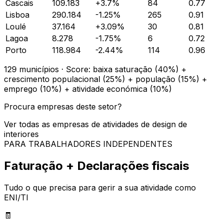
Cascais
109.183
+
3.7
%
84
0.77
Lisboa
290.184
-1.25
%
265
0.91
Loulé
37.164
+
3.09
%
30
0.81
Lagoa
8.278
-1.75
%
6
0.72
Porto
118.984
-2.44
%
114
0.96
129
municípios · Score: baixa saturação (40%) +
crescimento populacional (25%) + população (15%) +
emprego (10%) + atividade económica (10%)
Procura empresas deste setor?
Ver todas as empresas de
atividades de design de
interiores
PARA TRABALHADORES INDEPENDENTES
Faturação + Declarações fiscais
Tudo o que precisa para gerir a sua atividade como
ENI/TI
🧾