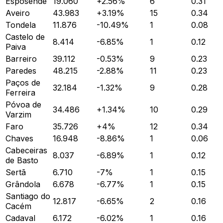
Esposende
19.060
+
2.56
%
6
0.31
Aveiro
43.983
+
3.19
%
15
0.34
Tondela
11.876
-10.49
%
1
0.08
Castelo de
8.414
-6.85
%
1
0.12
Paiva
Barreiro
39.112
-0.53
%
9
0.23
Paredes
48.215
-2.88
%
11
0.23
Paços de
32.184
-1.32
%
9
0.28
Ferreira
Póvoa de
34.486
+
1.34
%
10
0.29
Varzim
Faro
35.726
+
4
%
12
0.34
Chaves
16.948
-8.86
%
1
0.06
Cabeceiras
8.037
-6.89
%
1
0.12
de Basto
Sertã
6.710
-7
%
1
0.15
Grândola
6.678
-6.77
%
1
0.15
Santiago do
12.817
-6.65
%
2
0.16
Cacém
Cadaval
6.172
-6.02
%
1
0.16