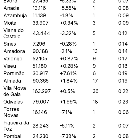
Évora
27.459
-5.33
%
2
0.07
Anadia
13.116
-5.55
%
1
0.08
Azambuja
11.139
-1.8
%
1
0.09
Moita
33.907
+
0.34
%
3
0.09
Viana do
43.444
-3.32
%
5
0.12
Castelo
Sines
7.296
-0.28
%
1
0.14
Amadora
90.188
-2.1
%
13
0.14
Valongo
52.105
+
0.87
%
9
0.17
Viseu
51.180
+
0.28
%
9
0.18
Portimão
30.917
+
7.61
%
6
0.19
Almada
90.365
+
1.84
%
17
0.19
Vila Nova
163.297
+
0.5
%
36
0.22
de Gaia
Odivelas
79.007
+
1.99
%
18
0.23
Torres
16.146
-7.1
%
1
0.06
Novas
Figueira da
28.243
-5.11
%
2
0.07
Foz
Pombal
24.230
-7.38
%
2
0.08