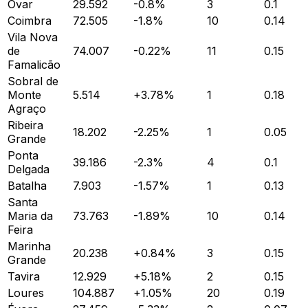
Ovar
29.592
-0.8
%
3
0.1
Coimbra
72.505
-1.8
%
10
0.14
Vila Nova
de
74.007
-0.22
%
11
0.15
Famalicão
Sobral de
Monte
5.514
+
3.78
%
1
0.18
Agraço
Ribeira
18.202
-2.25
%
1
0.05
Grande
Ponta
39.186
-2.3
%
4
0.1
Delgada
Batalha
7.903
-1.57
%
1
0.13
Santa
Maria da
73.763
-1.89
%
10
0.14
Feira
Marinha
20.238
+
0.84
%
3
0.15
Grande
Tavira
12.929
+
5.18
%
2
0.15
Loures
104.887
+
1.05
%
20
0.19