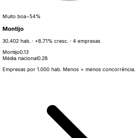
Muito boa
−
54
%
Montijo
30.402
hab.
·
+
8.71
% cresc.
·
4
empresas
Montijo
0.13
Média nacional
0.28
Empresas por 1.000 hab. Menos = menos concorrência.