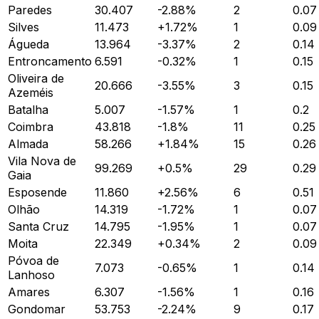
Paredes
30.407
-2.88
%
2
0.07
Silves
11.473
+
1.72
%
1
0.09
Águeda
13.964
-3.37
%
2
0.14
Entroncamento
6.591
-0.32
%
1
0.15
Oliveira de
20.666
-3.55
%
3
0.15
Azeméis
Batalha
5.007
-1.57
%
1
0.2
Coimbra
43.818
-1.8
%
11
0.25
Almada
58.266
+
1.84
%
15
0.26
Vila Nova de
99.269
+
0.5
%
29
0.29
Gaia
Esposende
11.860
+
2.56
%
6
0.51
Olhão
14.319
-1.72
%
1
0.07
Santa Cruz
14.795
-1.95
%
1
0.07
Moita
22.349
+
0.34
%
2
0.09
Póvoa de
7.073
-0.65
%
1
0.14
Lanhoso
Amares
6.307
-1.56
%
1
0.16
Gondomar
53.753
-2.24
%
9
0.17