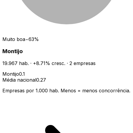
Muito boa
−
63
%
Montijo
19.967
hab.
·
+
8.71
% cresc.
·
2
empresas
Montijo
0.1
Média nacional
0.27
Empresas por 1.000 hab. Menos = menos concorrência.