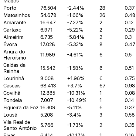
Magos
Porto
76.504
-2.44
%
28
0.37
Matosinhos
54.678
-1.66
%
26
0.48
Amarante
16.647
-7.37
%
2
0.12
Cartaxo
6.971
-5.22
%
2
0.29
Almeirim
6.735
-5.84
%
2
0.3
Évora
17.028
-5.33
%
8
0.47
Angra do
11.989
-4.61
%
6
0.5
Heroísmo
Caldas da
15.542
-1.58
%
8
0.51
Rainha
Lourinhã
8.008
+
1.96
%
6
0.75
Cascais
68.413
+
3.7
%
67
0.98
Covilhã
12.885
-10.31
%
1
0.08
Tondela
7.007
-10.49
%
1
0.14
Figueira da Foz
16.309
-5.11
%
6
0.37
Lousã
5.208
-3.4
%
3
0.58
Vila Real de
5.766
-1.73
%
2
0.35
Santo António
Elvas
6.414
-10.17
%
1
0.16