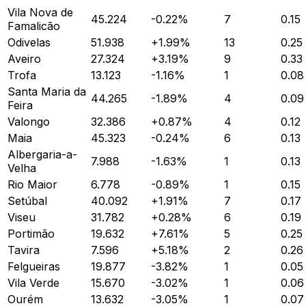
Vila Nova de
45.224
-0.22
%
7
0.15
Famalicão
Odivelas
51.938
+
1.99
%
13
0.25
Aveiro
27.324
+
3.19
%
9
0.33
Trofa
13.123
-1.16
%
1
0.08
Santa Maria da
44.265
-1.89
%
4
0.09
Feira
Valongo
32.386
+
0.87
%
4
0.12
Maia
45.323
-0.24
%
6
0.13
Albergaria-a-
7.988
-1.63
%
1
0.13
Velha
Rio Maior
6.778
-0.89
%
1
0.15
Setúbal
40.092
+
1.91
%
7
0.17
Viseu
31.782
+
0.28
%
6
0.19
Portimão
19.632
+
7.61
%
5
0.25
Tavira
7.596
+
5.18
%
2
0.26
Felgueiras
19.877
-3.82
%
1
0.05
Vila Verde
15.670
-3.02
%
1
0.06
Ourém
13.632
-3.05
%
1
0.07