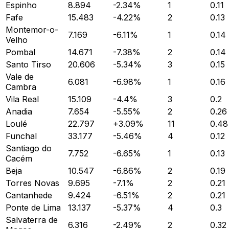
Espinho
8.894
-2.34
%
1
0.11
Fafe
15.483
-4.22
%
2
0.13
Montemor-o-
7.169
-6.11
%
1
0.14
Velho
Pombal
14.671
-7.38
%
2
0.14
Santo Tirso
20.606
-5.34
%
3
0.15
Vale de
6.081
-6.98
%
1
0.16
Cambra
Vila Real
15.109
-4.4
%
3
0.2
Anadia
7.654
-5.55
%
2
0.26
Loulé
22.797
+
3.09
%
11
0.48
Funchal
33.177
-5.46
%
4
0.12
Santiago do
7.752
-6.65
%
1
0.13
Cacém
Beja
10.547
-6.86
%
2
0.19
Torres Novas
9.695
-7.1
%
2
0.21
Cantanhede
9.424
-6.51
%
2
0.21
Ponte de Lima
13.137
-5.37
%
4
0.3
Salvaterra de
6.316
-2.49
%
2
0.32