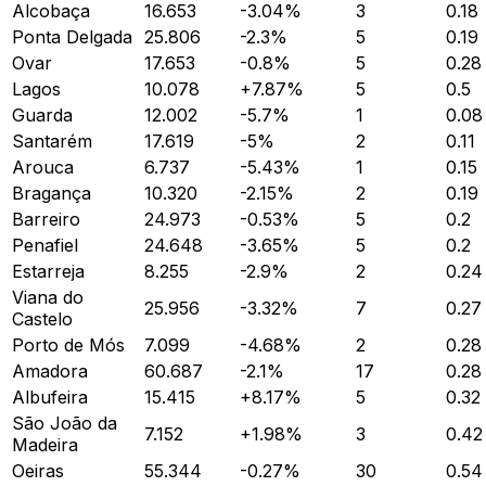
Alcobaça
16.653
-3.04
%
3
0.18
Ponta Delgada
25.806
-2.3
%
5
0.19
Ovar
17.653
-0.8
%
5
0.28
Lagos
10.078
+
7.87
%
5
0.5
Guarda
12.002
-5.7
%
1
0.08
Santarém
17.619
-5
%
2
0.11
Arouca
6.737
-5.43
%
1
0.15
Bragança
10.320
-2.15
%
2
0.19
Barreiro
24.973
-0.53
%
5
0.2
Penafiel
24.648
-3.65
%
5
0.2
Estarreja
8.255
-2.9
%
2
0.24
Viana do
25.956
-3.32
%
7
0.27
Castelo
Porto de Mós
7.099
-4.68
%
2
0.28
Amadora
60.687
-2.1
%
17
0.28
Albufeira
15.415
+
8.17
%
5
0.32
São João da
7.152
+
1.98
%
3
0.42
Madeira
Oeiras
55.344
-0.27
%
30
0.54