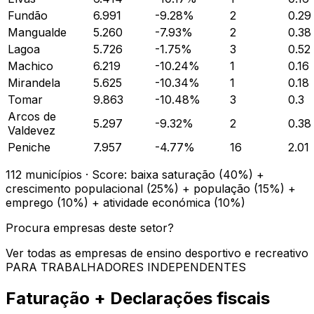
Fundão
6.991
-9.28
%
2
0.29
Mangualde
5.260
-7.93
%
2
0.38
Lagoa
5.726
-1.75
%
3
0.52
Machico
6.219
-10.24
%
1
0.16
Mirandela
5.625
-10.34
%
1
0.18
Tomar
9.863
-10.48
%
3
0.3
Arcos de
5.297
-9.32
%
2
0.38
Valdevez
Peniche
7.957
-4.77
%
16
2.01
112
municípios · Score: baixa saturação (40%) +
crescimento populacional (25%) + população (15%) +
emprego (10%) + atividade económica (10%)
Procura empresas deste setor?
Ver todas as empresas de
ensino desportivo e recreativo
PARA TRABALHADORES INDEPENDENTES
Faturação + Declarações fiscais