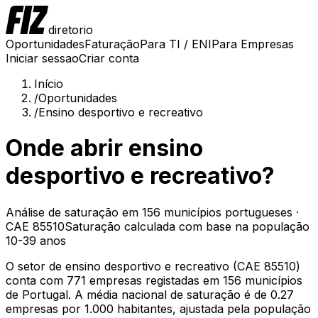
diretorio
Oportunidades
Faturação
Para TI / ENI
Para Empresas
Iniciar sessao
Criar conta
Início
/
Oportunidades
/
Ensino desportivo e recreativo
Onde abrir
ensino
desportivo e recreativo
?
Análise de saturação em
156
municípios portugueses ·
CAE
85510
Saturação calculada com base na
população
10-39 anos
O setor de
ensino desportivo e recreativo
(CAE
85510
)
conta com
771
empresas registadas em
156
municípios
de Portugal. A média nacional de saturação é de
0.27
empresas por 1.000 habitantes
, ajustada pela população