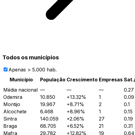
Todos os municípios
Apenas > 5.000 hab.
Município
População
Crescimento
Empresas
Sat.
Média nacional
—
—
—
0.27
Odemira
10.850
+
13.32
%
1
0.09
Montijo
19.967
+
8.71
%
2
0.1
Alcochete
6.468
+
8.96
%
1
0.15
Sintra
140.059
+
2.06
%
27
0.19
Braga
68.705
+
6.52
%
21
0.31
Mafra
29.782
+
12.82
%
19
0.64