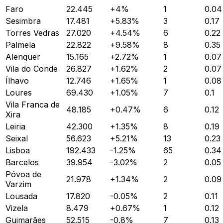
Faro
22.445
+
4
%
1
0.04
Sesimbra
17.481
+
5.83
%
3
0.17
Torres Vedras
27.020
+
4.54
%
6
0.22
Palmela
22.822
+
9.58
%
8
0.35
Alenquer
15.165
+
2.72
%
1
0.07
Vila do Conde
26.827
+
1.62
%
2
0.07
Ílhavo
12.746
+
1.65
%
1
0.08
Loures
69.430
+
1.05
%
7
0.1
Vila Franca de
48.185
+
0.47
%
6
0.12
Xira
Leiria
42.300
+
1.35
%
8
0.19
Seixal
56.623
+
5.21
%
13
0.23
Lisboa
192.433
-1.25
%
65
0.34
Barcelos
39.954
-3.02
%
2
0.05
Póvoa de
21.978
+
1.34
%
2
0.09
Varzim
Lousada
17.820
-0.05
%
2
0.11
Vizela
8.479
+
0.67
%
1
0.12
Guimarães
52.515
-0.8
%
7
0.13