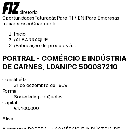
diretorio
Oportunidades
Faturação
Para TI / ENI
Para Empresas
Iniciar sessao
Criar conta
Início
/
ALBARRAQUE
/
Fabricação de produtos à…
PORTRAL - COMÉRCIO E INDÚSTRIA
DE CARNES, LDA
NIPC
500087210
Constituída
31 de dezembro de 1969
Forma
Sociedade por Quotas
Capital
€
1.400.000
Ativa
A empresa PORTRAL - COMÉRCIO E INDÚSTRIA DE