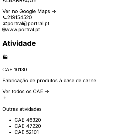
ALBARRAQUE
Ver no Google Maps →
📞
219154520
📧
portral@portral.pt
🌐
www.portral.pt
Atividade
🏭
CAE
10130
Fabricação de produtos à base de carne
Ver todos os CAE →
＋
Outras atividades
CAE
46320
CAE
47220
CAE
52101