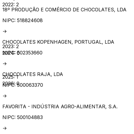
2022
:
2
18º PRODUÇÃO E COMÉRCIO DE CHOCOLATES, LDA
NIPC:
518824608
→
CHOCOLATES KOPENHAGEN, PORTUGAL, LDA
2023
:
2
NIPC:
502353660
2024
:
0
→
CHOCOLATES RAJA, LDA
2025
:
1
2026
:
0
NIPC:
500063370
→
FAVORITA - INDÚSTRIA AGRO-ALIMENTAR, S.A.
NIPC:
500104883
→