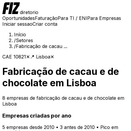
diretorio
Oportunidades
Faturação
Para TI / ENI
Para Empresas
Iniciar sessao
Criar conta
Início
/
Setores
/
Fabricação de cacau ...
CAE
10821
✕
📍
Lisboa
✕
Fabricação de cacau e de
chocolate
em
Lisboa
8
empresas de
fabricação de cacau e de chocolate
em
Lisboa
Empresas criadas por ano
5
empresas desde 2010
• 3 antes de 2010
• Pico em