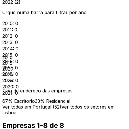
2022 (2)
Clique numa barra para filtrar por ano
2010
:
0
2011
:
0
2012
:
0
2013
:
0
2014
:
0
2015
:
0
2010
2016
:
0
2015
2017
:
0
2020
2018
:
0
2025
2019
2026
:
0
2020
:
0
Tipo de endereco das empresas
2021
:
0
67
% Escritorio
33
% Residencial
Ver todas em Portugal (
52
)
Ver todos os setores em
Lisboa
Empresas 1-
8
de
8