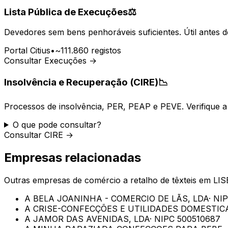
Lista Pública de Execuções
⚖️
Devedores sem bens penhoráveis suficientes. Útil antes d
Portal Citius
•
~111.860 registos
Consultar Execuções →
Insolvência e Recuperação (CIRE)
📉
Processos de insolvência, PER, PEAP e PEVE. Verifique a 
O que pode consultar?
Consultar CIRE →
Empresas relacionadas
Outras empresas de
comércio a retalho de têxteis
em
LI
A BELA JOANINHA - COMERCIO DE LÃS, LDA
· NI
A CRISE-CONFECÇÕES E UTILIDADES DOMESTICA
A JAMOR DAS AVENIDAS, LDA
· NIPC
500510687