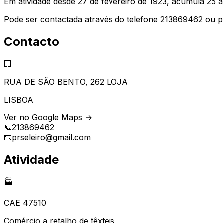
Em atividade desde 27 de fevereiro de 1923, acumula 25 
Pode ser contactada através do telefone 213869462 ou p
Contacto
🏢
RUA DE SÃO BENTO, 262 LOJA
LISBOA
Ver no Google Maps →
📞
213869462
📧
prseleiro@gmail.com
Atividade
🏭
CAE
47510
Comércio a retalho de têxteis