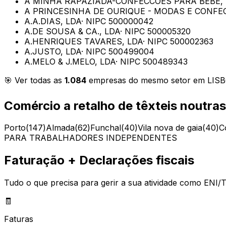
A MINHA RAPAZIADA-CONFECCOES PARA BEBE, 
A PRINCESINHA DE OURIQUE - MODAS E CONFE
A.A.DIAS, LDA
· NIPC
500000042
A.DE SOUSA & CA., LDA
· NIPC
500005320
A.HENRIQUES TAVARES, LDA
· NIPC
500002363
A.JUSTO, LDA
· NIPC
500499004
A.MELO & J.MELO, LDA
· NIPC
500489343
🎯 Ver todas as
1.084
empresas do mesmo setor em
LIS
Comércio a retalho de têxteis
noutras
Porto
(
147
)
Almada
(
62
)
Funchal
(
40
)
Vila nova de gaia
(
40
)
C
PARA TRABALHADORES INDEPENDENTES
Faturação + Declarações fiscais
Tudo o que precisa para gerir a sua atividade como ENI/T
🧾
Faturas