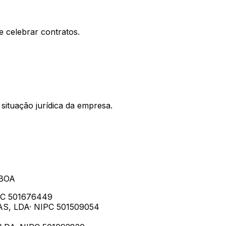
e celebrar contratos.
situação jurídica da empresa.
SBOA
PC
501676449
S, LDA
· NIPC
501509054