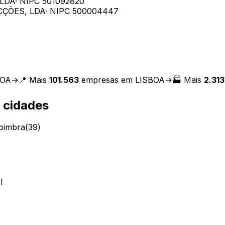
LDA
· NIPC
501092820
CÇÕES, LDA
· NIPC
500004447
BOA
→
📍 Mais
101.563
empresas em
LISBOA
→
🏭 Mais
2.313
 cidades
oimbra
(
39
)
I