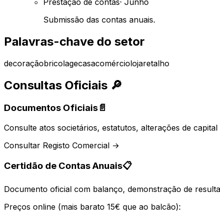
Prestação de contas
·
Junho
Submissão das contas anuais.
Palavras-chave do setor
decoração
bricolage
casa
comércio
loja
retalho
Consultas Oficiais
🔎
Documentos Oficiais
📄
Consulte atos societários, estatutos, alterações de capit
Consultar Registo Comercial →
Certidão de Contas Anuais
📋
Documento oficial com balanço, demonstração de resultad
Preços online (mais barato 15€ que ao balcão):