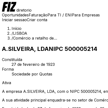
diretorio
Oportunidades
Faturação
Para TI / ENI
Para Empresas
Iniciar sessao
Criar conta
Início
/
LISBOA
/
Comércio a retalho de…
A.SILVEIRA, LDA
NIPC
500005214
Constituída
27 de fevereiro de 1923
Forma
Sociedade por Quotas
Ativa
A empresa A.SILVEIRA, LDA, com o NIPC 500005214, enco
A sua atividade principal enquadra-se no setor de Comérci