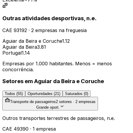
Outras atividades desportivas, n.e.
CAE
93192
·
2
empresas
na freguesia
Aguiar da Beira e Coruche
1.12
Aguiar da Beira
3.81
Portugal
1.14
Empresas por 1.000 habitantes. Menos = menos
concorrência.
Setores em
Aguiar da Beira e Coruche
Todos (
55
)
Oportunidades (
21
)
Saturados (
0
)
Transporte de passageiros
2
setores ·
2
empresas
Grande oport.
Outros transportes terrestres de passageiros, n.e.
CAE
49390
·
1
empresa