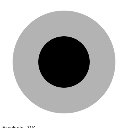
Excelente
−71%