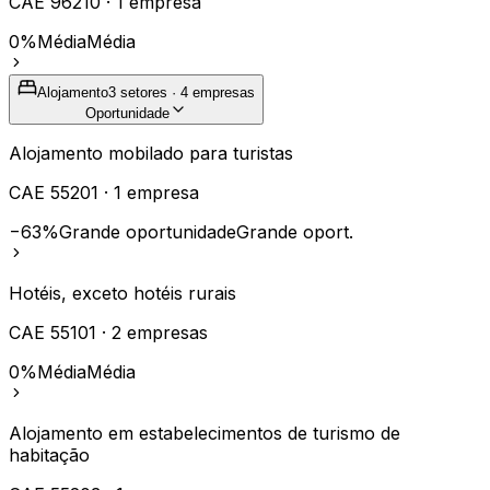
CAE
96210
·
1
empresa
0%
Média
Média
Alojamento
3
setores ·
4
empresas
Oportunidade
Alojamento mobilado para turistas
CAE
55201
·
1
empresa
−63%
Grande oportunidade
Grande oport.
Hotéis, exceto hotéis rurais
CAE
55101
·
2
empresas
0%
Média
Média
Alojamento em estabelecimentos de turismo de
habitação