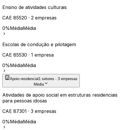
Ensino de atividades culturais
CAE
85520
·
2
empresas
0%
Média
Média
Escolas de condução e pilotagem
CAE
85530
·
1
empresa
0%
Média
Média
Apoio residencial
1
setores ·
3
empresas
Média
Atividades de apoio social em estruturas residenciais
para pessoas idosas
CAE
87301
·
3
empresas
0%
Média
Média