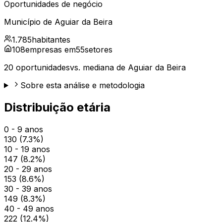
Oportunidades de negócio
Município de
Aguiar da Beira
1.785
habitantes
108
empresas em
55
setores
20
oportunidades
vs. mediana de
Aguiar da Beira
Sobre esta análise e metodologia
Distribuição etária
0 - 9 anos
130
(
7.3
%)
10 - 19 anos
147
(
8.2
%)
20 - 29 anos
153
(
8.6
%)
30 - 39 anos
149
(
8.3
%)
40 - 49 anos
222
(
12.4
%)