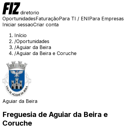
diretorio
Oportunidades
Faturação
Para TI / ENI
Para Empresas
Iniciar sessao
Criar conta
Início
/
Oportunidades
/
Aguiar da Beira
/
Aguiar da Beira e Coruche
Aguiar da Beira
Freguesia de
Aguiar da Beira e
Coruche