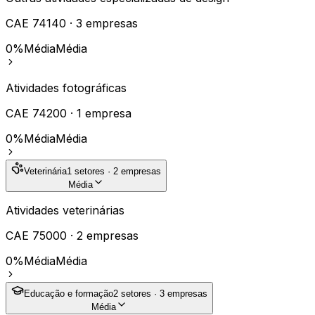
CAE
74140
·
3
empresas
0%
Média
Média
Atividades fotográficas
CAE
74200
·
1
empresa
0%
Média
Média
Veterinária
1
setores ·
2
empresas
Média
Atividades veterinárias
CAE
75000
·
2
empresas
0%
Média
Média
Educação e formação
2
setores ·
3
empresas
Média