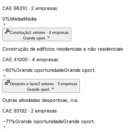
CAE
68310
·
2
empresas
0%
Média
Média
Construção
1
setores ·
4
empresas
Grande oport.
Construção de edifícios residenciais e não residenciais
CAE
41000
·
4
empresas
−60%
Grande oportunidade
Grande oport.
Desporto e lazer
2
setores ·
3
empresas
Grande oport.
Outras atividades desportivas, n.e.
CAE
93192
·
2
empresas
−71%
Grande oportunidade
Grande oport.