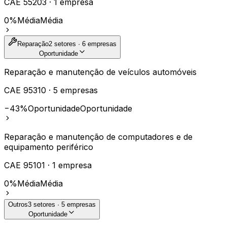
CAE
55203
·
1
empresa
0%
Média
Média
Reparação
2
setores ·
6
empresas
Oportunidade
Reparação e manutenção de veículos automóveis
CAE
95310
·
5
empresas
−43%
Oportunidade
Oportunidade
Reparação e manutenção de computadores e de
equipamento periférico
CAE
95101
·
1
empresa
0%
Média
Média
Outros
3
setores ·
5
empresas
Oportunidade