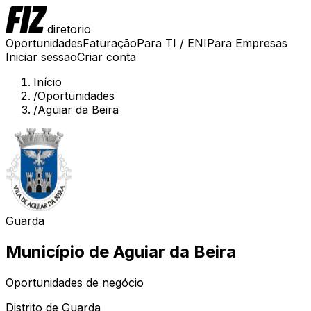
diretorio
Oportunidades
Faturação
Para TI / ENI
Para Empresas
Iniciar sessao
Criar conta
Início
/
Oportunidades
/
Aguiar da Beira
Guarda
Município de
Aguiar da Beira
Oportunidades de negócio
Distrito de
Guarda