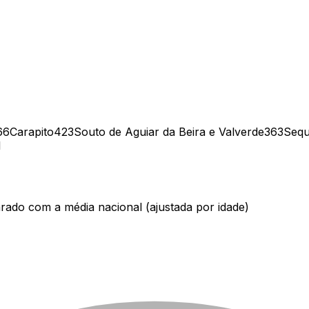
66
Carapito
423
Souto de Aguiar da Beira e Valverde
363
Sequ
1
ado com a média nacional (ajustada por idade)