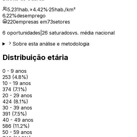
5.231
hab.
4.42
%
·
25
hab./km²
6.22
%
desemprego
220
empresas em
73
setores
6
oportunidades
|
26
saturados
vs. média nacional
Sobre esta análise e metodologia
Distribuição etária
0 - 9 anos
253
(
4.8
%)
10 - 19 anos
374
(
7.1
%)
20 - 29 anos
424
(
8.1
%)
30 - 39 anos
391
(
7.5
%)
40 - 49 anos
586
(
11.2
%)
50 - 59 anos