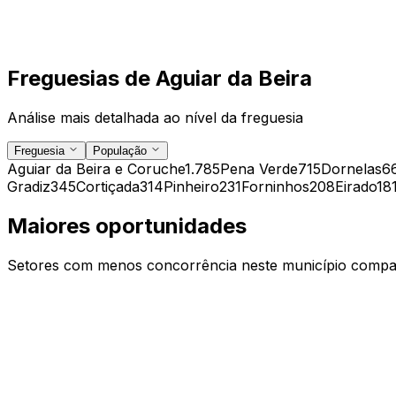
Freguesias de
Aguiar da Beira
Análise mais detalhada ao nível da freguesia
Freguesia
População
Aguiar da Beira e Coruche
1.785
Pena Verde
715
Dornelas
6
Gradiz
345
Cortiçada
314
Pinheiro
231
Forninhos
208
Eirado
18
Maiores oportunidades
Setores com menos concorrência neste município compar