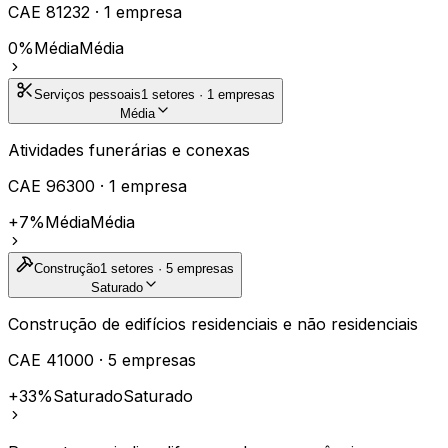
CAE
81232
·
1
empresa
0%
Média
Média
Serviços pessoais
1
setores ·
1
empresas
Média
Atividades funerárias e conexas
CAE
96300
·
1
empresa
+7%
Média
Média
Construção
1
setores ·
5
empresas
Saturado
Construção de edifícios residenciais e não residenciais
CAE
41000
·
5
empresas
+33%
Saturado
Saturado