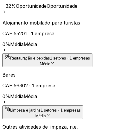
−32%
Oportunidade
Oportunidade
Alojamento mobilado para turistas
CAE
55201
·
1
empresa
0%
Média
Média
Restauração e bebidas
1
setores ·
1
empresas
Média
Bares
CAE
56302
·
1
empresa
0%
Média
Média
Limpeza e jardins
1
setores ·
1
empresas
Média
Outras atividades de limpeza, n.e.