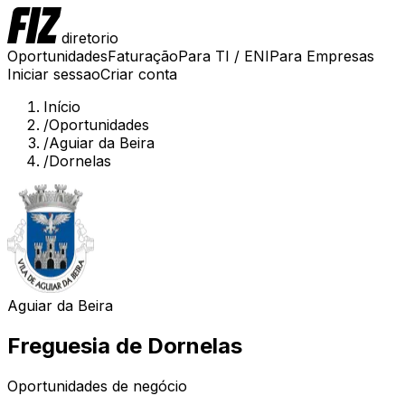
diretorio
Oportunidades
Faturação
Para TI / ENI
Para Empresas
Iniciar sessao
Criar conta
Início
/
Oportunidades
/
Aguiar da Beira
/
Dornelas
Aguiar da Beira
Freguesia de
Dornelas
Oportunidades de negócio