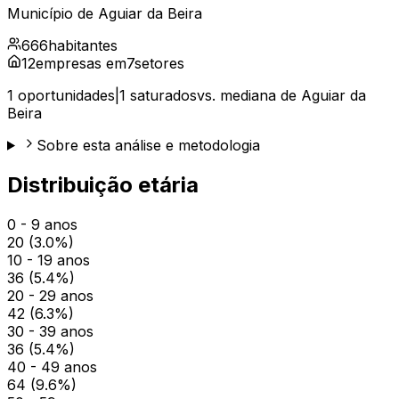
Município de
Aguiar da Beira
666
habitantes
12
empresas em
7
setores
1
oportunidades
|
1
saturados
vs. mediana de
Aguiar da
Beira
Sobre esta análise e metodologia
Distribuição etária
0 - 9 anos
20
(
3.0
%)
10 - 19 anos
36
(
5.4
%)
20 - 29 anos
42
(
6.3
%)
30 - 39 anos
36
(
5.4
%)
40 - 49 anos
64
(
9.6
%)