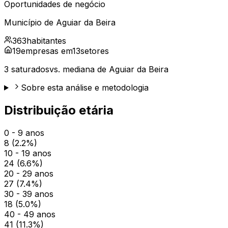
Oportunidades de negócio
Município de
Aguiar da Beira
363
habitantes
19
empresas em
13
setores
3
saturados
vs. mediana de
Aguiar da Beira
Sobre esta análise e metodologia
Distribuição etária
0 - 9 anos
8
(
2.2
%)
10 - 19 anos
24
(
6.6
%)
20 - 29 anos
27
(
7.4
%)
30 - 39 anos
18
(
5.0
%)
40 - 49 anos
41
(
11.3
%)