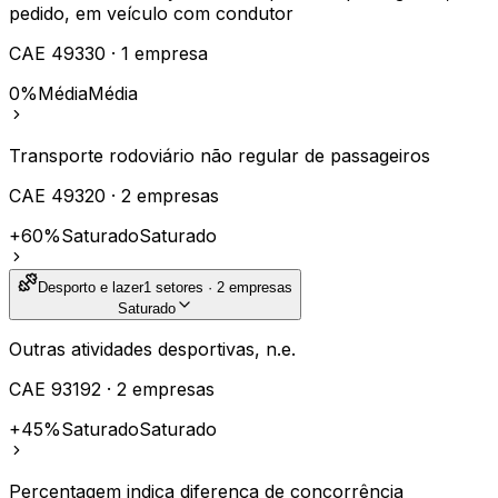
pedido, em veículo com condutor
CAE
49330
·
1
empresa
0%
Média
Média
Transporte rodoviário não regular de passageiros
CAE
49320
·
2
empresas
+60%
Saturado
Saturado
Desporto e lazer
1
setores ·
2
empresas
Saturado
Outras atividades desportivas, n.e.
CAE
93192
·
2
empresas
+45%
Saturado
Saturado
Percentagem indica diferença de concorrência