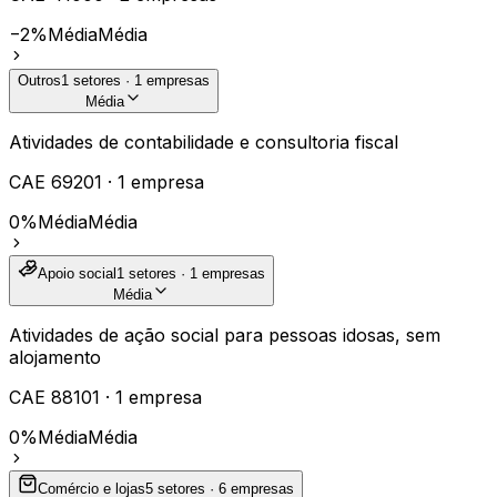
−2%
Média
Média
Outros
1
setores ·
1
empresas
Média
Atividades de contabilidade e consultoria fiscal
CAE
69201
·
1
empresa
0%
Média
Média
Apoio social
1
setores ·
1
empresas
Média
Atividades de ação social para pessoas idosas, sem
alojamento
CAE
88101
·
1
empresa
0%
Média
Média
Comércio e lojas
5
setores ·
6
empresas