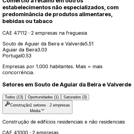
Comércio a retalho em outros
estabelecimentos não especializados, com
predominância de produtos alimentares,
bebidas ou tabaco
CAE
47112
·
2
empresas
na freguesia
Souto de Aguiar da Beira e Valverde
5.51
Aguiar da Beira
3.03
Portugal
0.53
Empresas por 1.000 habitantes. Mais = mais
concorrência.
Setores em
Souto de Aguiar da Beira e Valverde
Todos (
13
)
Oportunidades (
1
)
Saturados (
3
)
Construção
1
setores ·
2
empresas
Média
Construção de edifícios residenciais e não residenciais
CAE
41000
·
2
empresas