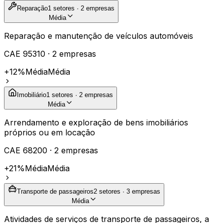
Reparação
1
setores ·
2
empresas
Média
Reparação e manutenção de veículos automóveis
CAE
95310
·
2
empresas
+12%
Média
Média
Imobiliário
1
setores ·
2
empresas
Média
Arrendamento e exploração de bens imobiliários
próprios ou em locação
CAE
68200
·
2
empresas
+21%
Média
Média
Transporte de passageiros
2
setores ·
3
empresas
Média
Atividades de serviços de transporte de passageiros, a