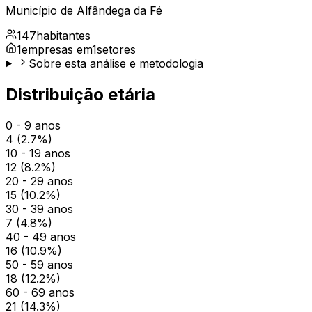
Município de
Alfândega da Fé
147
habitantes
1
empresas em
1
setores
Sobre esta análise e metodologia
Distribuição etária
0 - 9 anos
4
(
2.7
%)
10 - 19 anos
12
(
8.2
%)
20 - 29 anos
15
(
10.2
%)
30 - 39 anos
7
(
4.8
%)
40 - 49 anos
16
(
10.9
%)
50 - 59 anos
18
(
12.2
%)
60 - 69 anos
21
(
14.3
%)