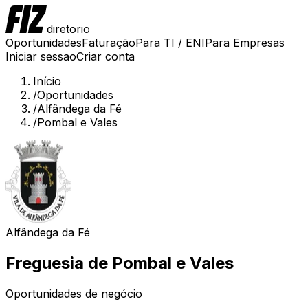
diretorio
Oportunidades
Faturação
Para TI / ENI
Para Empresas
Iniciar sessao
Criar conta
Início
/
Oportunidades
/
Alfândega da Fé
/
Pombal e Vales
Alfândega da Fé
Freguesia de
Pombal e Vales
Oportunidades de negócio