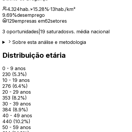
4.324
hab.
15.28
%
·
13
hab./km²
9.69
%
desemprego
129
empresas em
62
setores
3
oportunidades
|
19
saturados
vs. média nacional
Sobre esta análise e metodologia
Distribuição etária
0 - 9 anos
230
(
5.3
%)
10 - 19 anos
276
(
6.4
%)
20 - 29 anos
353
(
8.2
%)
30 - 39 anos
384
(
8.9
%)
40 - 49 anos
440
(
10.2
%)
50 - 59 anos