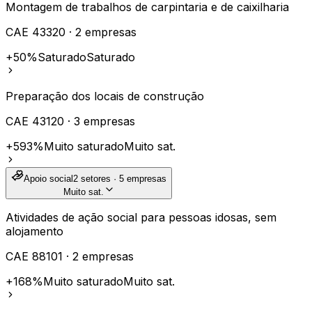
Montagem de trabalhos de carpintaria e de caixilharia
CAE
43320
·
2
empresas
+50%
Saturado
Saturado
Preparação dos locais de construção
CAE
43120
·
3
empresas
+593%
Muito saturado
Muito sat.
Apoio social
2
setores ·
5
empresas
Muito sat.
Atividades de ação social para pessoas idosas, sem
alojamento
CAE
88101
·
2
empresas
+168%
Muito saturado
Muito sat.