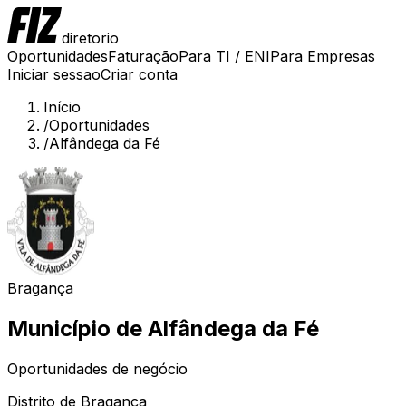
diretorio
Oportunidades
Faturação
Para TI / ENI
Para Empresas
Iniciar sessao
Criar conta
Início
/
Oportunidades
/
Alfândega da Fé
Bragança
Município de
Alfândega da Fé
Oportunidades de negócio
Distrito de
Bragança