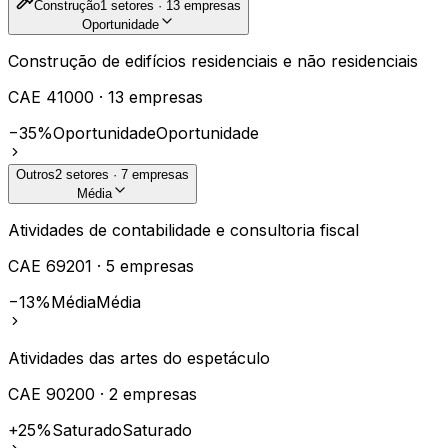
Construção
1
setores ·
13
empresas
Oportunidade
Construção de edifícios residenciais e não residenciais
CAE
41000
·
13
empresas
−35%
Oportunidade
Oportunidade
Outros
2
setores ·
7
empresas
Média
Atividades de contabilidade e consultoria fiscal
CAE
69201
·
5
empresas
−13%
Média
Média
Atividades das artes do espetáculo
CAE
90200
·
2
empresas
+25%
Saturado
Saturado