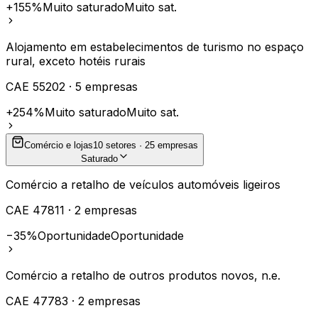
+155%
Muito saturado
Muito sat.
Alojamento em estabelecimentos de turismo no espaço
rural, exceto hotéis rurais
CAE
55202
·
5
empresas
+254%
Muito saturado
Muito sat.
Comércio e lojas
10
setores ·
25
empresas
Saturado
Comércio a retalho de veículos automóveis ligeiros
CAE
47811
·
2
empresas
−35%
Oportunidade
Oportunidade
Comércio a retalho de outros produtos novos, n.e.
CAE
47783
·
2
empresas