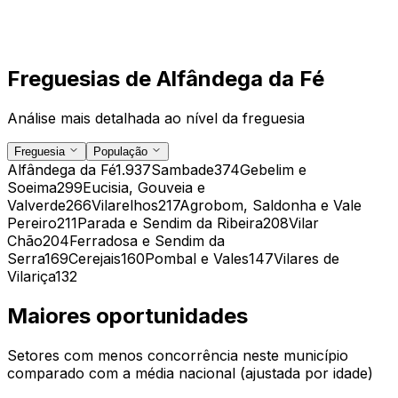
Freguesias de
Alfândega da Fé
Análise mais detalhada ao nível da freguesia
Freguesia
População
Alfândega da Fé
1.937
Sambade
374
Gebelim e
Soeima
299
Eucisia, Gouveia e
Valverde
266
Vilarelhos
217
Agrobom, Saldonha e Vale
Pereiro
211
Parada e Sendim da Ribeira
208
Vilar
Chão
204
Ferradosa e Sendim da
Serra
169
Cerejais
160
Pombal e Vales
147
Vilares de
Vilariça
132
Maiores oportunidades
Setores com menos concorrência neste município
comparado com a média nacional (ajustada por idade)