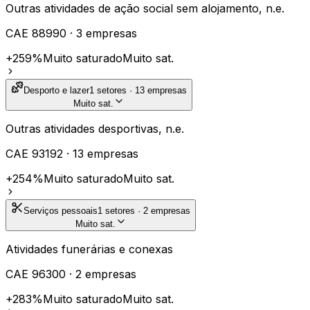
Outras atividades de ação social sem alojamento, n.e.
CAE
88990
·
3
empresas
+259%
Muito saturado
Muito sat.
Desporto e lazer
1
setores ·
13
empresas
Muito sat.
Outras atividades desportivas, n.e.
CAE
93192
·
13
empresas
+254%
Muito saturado
Muito sat.
Serviços pessoais
1
setores ·
2
empresas
Muito sat.
Atividades funerárias e conexas
CAE
96300
·
2
empresas
+283%
Muito saturado
Muito sat.