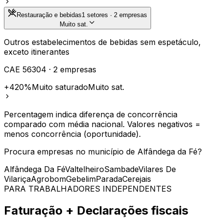
Restauração e bebidas
1
setores ·
2
empresas
Muito sat.
Outros estabelecimentos de bebidas sem espetáculo,
exceto itinerantes
CAE
56304
·
2
empresas
+420%
Muito saturado
Muito sat.
Percentagem indica diferença de concorrência
comparado com
média nacional
. Valores negativos =
menos concorrência (oportunidade).
Procura empresas no município de
Alfândega da Fé
?
Alfândega Da Fé
Valtelheiro
Sambade
Vilares De
Vilariça
Agrobom
Gebelim
Parada
Cerejais
PARA TRABALHADORES INDEPENDENTES
Faturação + Declarações fiscais