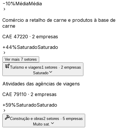
−10%
Média
Média
Comércio a retalho de carne e produtos à base de
carne
CAE
47220
·
2
empresas
+44%
Saturado
Saturado
Ver mais
7
setores
Turismo e viagens
1
setores ·
2
empresas
Saturado
Atividades das agências de viagens
CAE
79110
·
2
empresas
+59%
Saturado
Saturado
Construção e obras
2
setores ·
5
empresas
Muito sat.