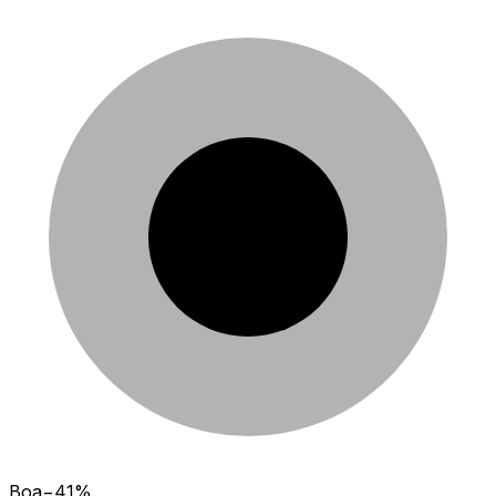
Boa
−41%